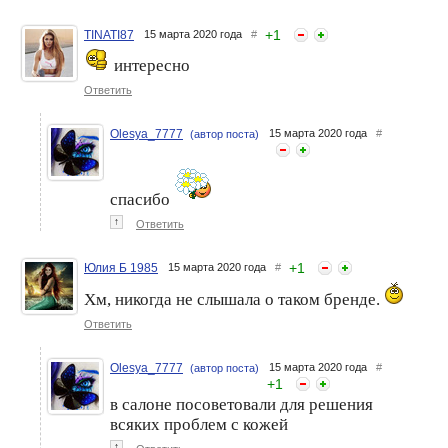
+
1
TINATI87
15 марта 2020 года
#
интересно
Марка косметики, которой
Марка косметики, которой
я доверяю - "Nivea"
я доверяю: Maybelline
Ответить
Olesya_7777
15 марта 2020 года
#
(автор поста)
спасибо
↑
Ответить
+
1
Юлия Б 1985
15 марта 2020 года
#
Марка косметики, которой
Декоративная косметика.
Хм, никогда не слышала о таком бренде.
я доверяю: EO laboratorie
Марка, которой я доверяю:
Tony Moly
Ответить
Olesya_7777
15 марта 2020 года
#
(автор поста)
+
1
в салоне посоветовали для решения
всяких проблем с кожей
↑