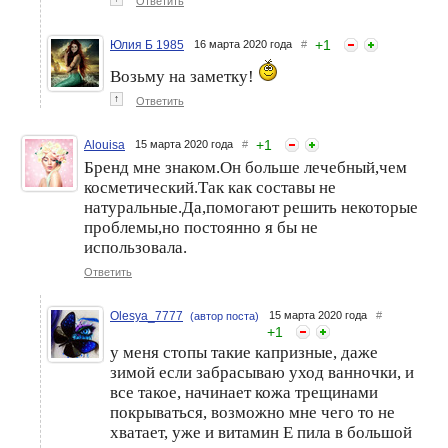
Ответить
+
1
Юлия Б 1985
16 марта 2020 года
#
Возьму на заметку!
↑
Ответить
+
1
Alouisa
15 марта 2020 года
#
Бренд мне знаком.Он больше лечебный,чем
косметический.Так как составы не
натуральные.Да,помогают решить некоторые
проблемы,но постоянно я бы не
использовала.
Ответить
Olesya_7777
15 марта 2020 года
#
(автор поста)
+
1
у меня стопы такие капризные, даже
зимой если забрасываю уход ванночки, и
все такое, начинает кожа трещинами
покрываться, возможно мне чего то не
хватает, уже и витамин Е пила в большой