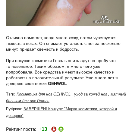
Отлично помогает, когда много хожу, потом чувствуется
тяжесть в ногах. Он снимает усталость с ног за несколько
минут, придает свежесть и бодрость.
При покупке косметики Геволь они кладут на пробу что –
то новенькое. Таким образом, я много чего уже
попробовала. Все средства имеют высокое качество и
работают на положительный результат. Уже много лет я
доверяю свои ножки
GEHWOL
.
Тэги:
Косметика для ног GEHWOL
,
уход за кожей ног
,
мятный
бальзам для ног Геволь
Рубрика:
ЗАВЕРШЁН! Конкурс "Марка косметики, которой я
доверяю"
+13
Рейтинг поста: