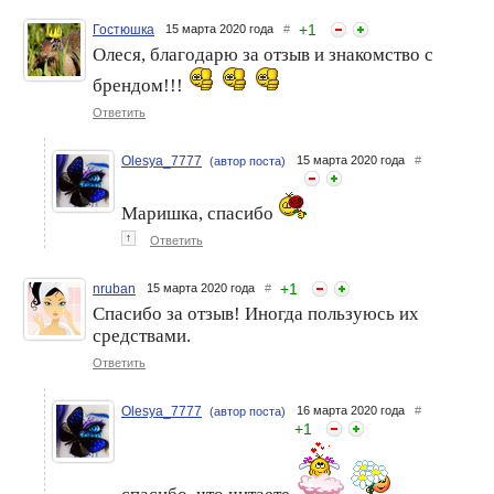
+
1
Гостюшка
15 марта 2020 года
#
Олеся, благодарю за отзыв и знакомство с
брендом!!!
Ответить
Olesya_7777
15 марта 2020 года
#
(автор поста)
Маришка, спасибо
↑
Ответить
+
1
nruban
15 марта 2020 года
#
Спасибо за отзыв! Иногда пользуюсь их
средствами.
Ответить
Olesya_7777
16 марта 2020 года
#
(автор поста)
+
1