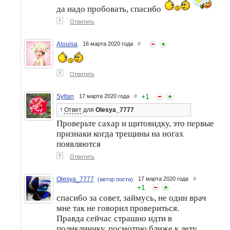
да надо пробовать, спасибо
↑
Ответить
Alouisa
16 марта 2020 года
#
↑
Ответить
+
1
Syltan
17 марта 2020 года
#
↑
Ответ
для
Olesya_7777
Проверьте сахар и щитовидку, это первые
признаки когда трещины на ногах
появляются
↑
Ответить
Olesya_7777
17 марта 2020 года
#
(автор поста)
+
1
спасибо за совет, займусь, не один врач
мне так не говорил провериться.
Правда сейчас страшно идти в
поликлинику, посмотрю ближе к лету