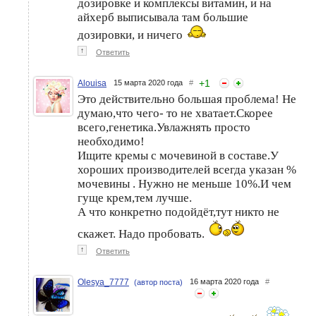
дозировке и комплексы витамин, и на
айхерб выписывала там большие
дозировки, и ничего
↑
Ответить
+
1
Alouisa
15 марта 2020 года
#
Это действительно большая проблема! Не
думаю,что чего- то не хватает.Скорее
всего,генетика.Увлажнять просто
необходимо!
Ищите кремы с мочевиной в составе.У
хороших производителей всегда указан %
мочевины . Нужно не меньше 10%.И чем
гуще крем,тем лучше.
А что конкретно подойдёт,тут никто не
скажет. Надо пробовать.
↑
Ответить
Olesya_7777
16 марта 2020 года
#
(автор поста)