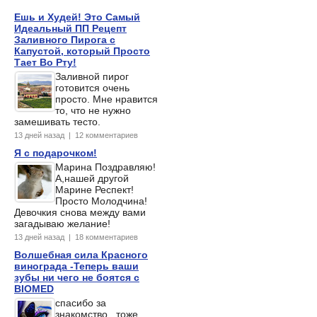
Ешь и Худей! Это Самый
Идеальный ПП Рецепт
Заливного Пирога с
Капустой, который Просто
Тает Во Рту!
Заливной пирог
готовится очень
просто. Мне нравится
то, что не нужно
замешивать тесто.
13 дней назад | 12 комментариев
Я с подарочком!
Марина Поздравляю!
А,нашей другой
Марине Респект!
Просто Молодчина!
Девочкия снова между вами
загадываю желание!
13 дней назад | 18 комментариев
Волшебная сила Красного
винограда -Теперь ваши
зубы ни чего не боятся с
BIOMED
спасибо за
знакомство , тоже