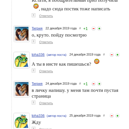
Кстати, я поощрительный приз получила
, надо сюда постик тоже написать
↑
Ответить
+
1
Тигрия
22 декабря 2019 года
#
о, круто. пойду посмотрю
↑
Ответить
toha336
24 декабря 2019 года
#
(автор поста)
А ты в инсте как пишешься?
↑
Ответить
+
1
Тигрия
24 декабря 2019 года
#
в личку напишу. у меня там почти пустая
страница
↑
Ответить
toha336
25 декабря 2019 года
#
(автор поста)
Жду
↑