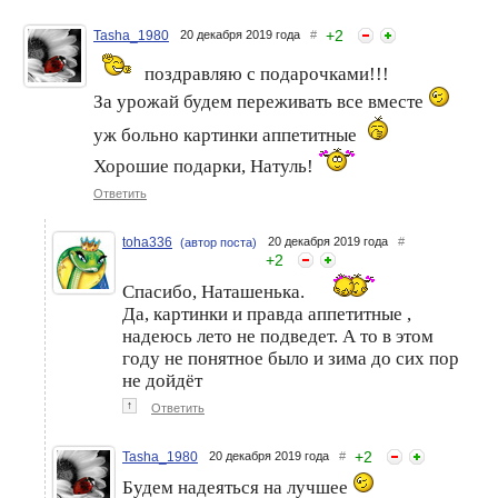
+
2
Tasha_1980
20 декабря 2019 года
#
поздравляю с подарочками!!!
От Тайного Санты
Подарочки от Vipera
классные подарочки!- 2020
За урожай будем переживать все вместе
уж больно картинки аппетитные
Хорошие подарки, Натуль!
Ответить
toha336
20 декабря 2019 года
#
(автор поста)
+
2
Спасибо, Наташенька.
Да, картинки и правда аппетитные ,
Еще подарочки!!!
И снова подарочки!
надеюсь лето не подведет. А то в этом
году не понятное было и зима до сих пор
не дойдёт
↑
Ответить
+
2
Tasha_1980
20 декабря 2019 года
#
Будем надеяться на лучшее