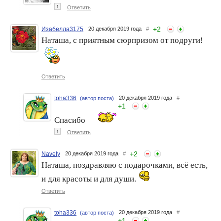
↑
Ответить
+
2
Изабелла3175
20 декабря 2019 года
#
Наташа, с приятным сюрпризом от подруги!
Ответить
toha336
20 декабря 2019 года
#
(автор поста)
+
1
Спасибо
↑
Ответить
+
2
Navely
20 декабря 2019 года
#
Наташа, поздравляю с подарочками, всё есть,
и для красоты и для души.
Ответить
toha336
20 декабря 2019 года
#
(автор поста)
+
1