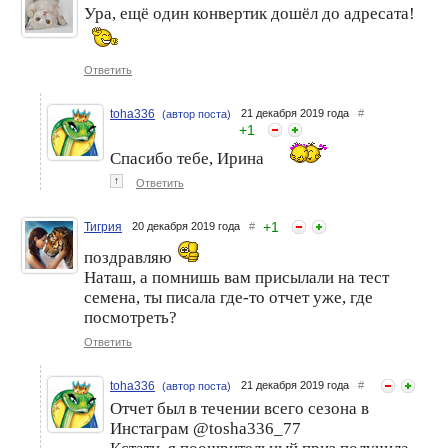
Ура, ещё один конвертик дошёл до адресата!
Ответить
toha336
21 декабря 2019 года
#
(автор поста)
+
1
Спасибо тебе, Ирина
↑
Ответить
+
1
Тигрия
20 декабря 2019 года
#
поздравляю
Наташ, а помнишь вам присылали на тест
семена, ты писала где-то отчет уже, где
посмотреть?
Ответить
toha336
21 декабря 2019 года
#
(автор поста)
Отчет был в течении всего сезона в
Инстаграм @tosha336_77