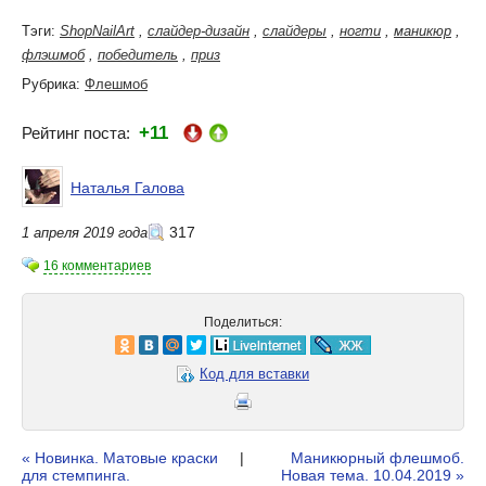
Тэги:
ShopNailArt
,
слайдер-дизайн
,
слайдеры
,
ногти
,
маникюр
,
флэшмоб
,
победитель
,
приз
Рубрика:
Флешмоб
+11
Рейтинг поста:
Наталья Галова
317
1 апреля 2019 года
16 комментариев
Поделиться:
Код для вставки
« Новинка. Матовые краски
|
Маникюрный флешмоб.
для стемпинга.
Новая тема. 10.04.2019 »