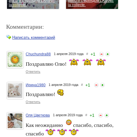
вместе с брендом LAMINE
вместе с брендом LAMINE
la collecte.
la collecte.
Комментарии:
Написать комментарий
+
1
Chuchundra88
1 апреля 2019 года
#
Поздравляю Олю!
Поздравляем с победой
Грандиозная новость!
вместе с брендом LAMINE
Победители флешмоба от
Ответить
la collecte.
бренда ShopNailArt.ru.
+
1
Ирина1980
1 апреля 2019 года
#
Поздравляю!
Ответить
+
1
Оля Цветкова
1 апреля 2019 года
#
Как неожиданно
спасибо, спасибо,
Новое Тестирование!
Тестирование! Бренд
спасибо