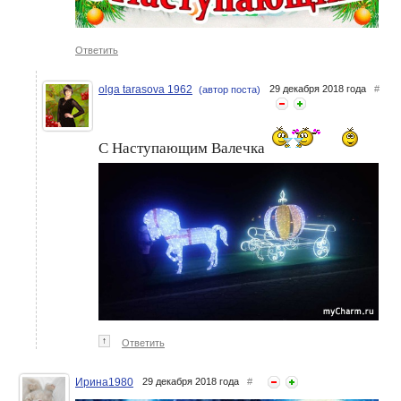
Ответить
olga tarasova 1962
29 декабря 2018 года
#
(автор поста)
С Наступающим Валечка
↑
Ответить
Ирина1980
29 декабря 2018 года
#