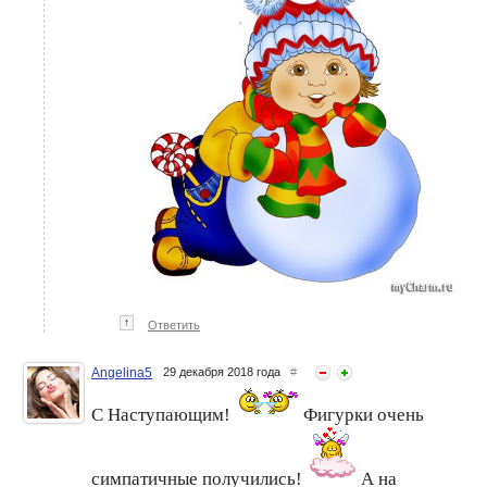
↑
Ответить
Angelina5
29 декабря 2018 года
#
С Наступающим!
Фигурки очень
симпатичные получились!
А на