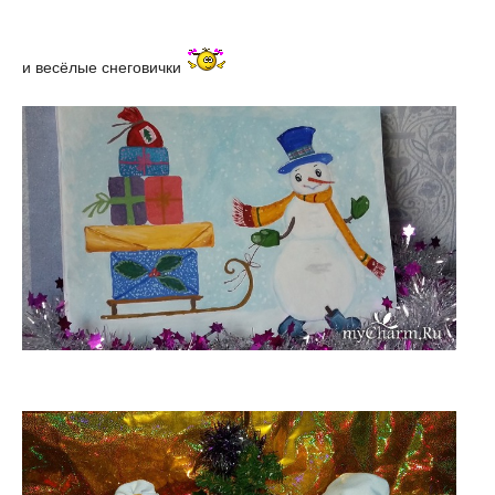
и весёлые снеговички