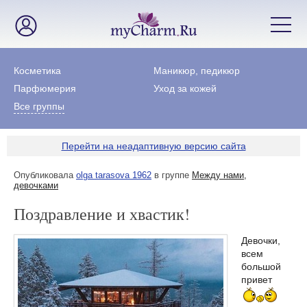
Косметика
Маникюр, педикюр
Парфюмерия
Уход за кожей
Все группы
Перейти на неадаптивную версию сайта
Опубликовала
olga tarasova 1962
в группе
Между нами,
девочками
Поздравление и хвастик!
Девочки,
всем
большой
привет