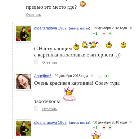
превью это место где?
Ответить
olga tarasova 1962
29 декабря 2018 года
#
(автор поста)
+
1
С Наступающим
,
а картинка на заставке с интернета ..))
↑
Ответить
Angelina5
29 декабря 2018 года
#
Очень красивая картинка! Сразу туда
захотелось!
↑
Ответить
olga tarasova 1962
30 декабря 2018 года
#
(автор поста)
+
1