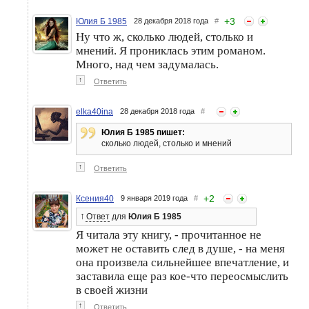
+
3
Юлия Б 1985
28 декабря 2018 года
#
Ну что ж, сколько людей, столько и
мнений. Я прониклась этим романом.
Много, над чем задумалась.
↑
Ответить
elka40ina
28 декабря 2018 года
#
Юлия Б 1985 пишет:
сколько людей, столько и мнений
↑
Ответить
+
2
Ксения40
9 января 2019 года
#
↑
Ответ
для
Юлия Б 1985
Я читала эту книгу, - прочитанное не
может не оставить след в душе, - на меня
она произвела сильнейшее впечатление, и
заставила еще раз кое-что переосмыслить
в своей жизни
↑
Ответить