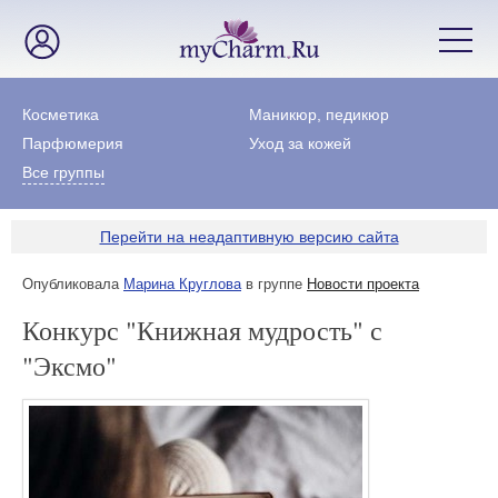
Косметика
Маникюр, педикюр
Парфюмерия
Уход за кожей
Все группы
Перейти на неадаптивную версию сайта
Опубликовала
Марина Круглова
в группе
Новости проекта
Конкурс "Книжная мудрость" с
"Эксмо"