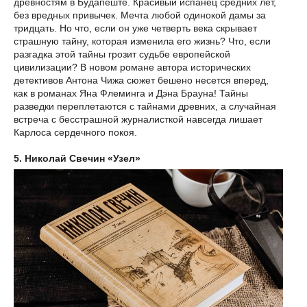
древностям в Будапеште. Красивый испанец средних лет,
без вредных привычек. Мечта любой одинокой дамы за
тридцать. Но что, если он уже четверть века скрывает
страшную тайну, которая изменила его жизнь? Что, если
разгадка этой тайны грозит судьбе европейской
цивилизации? В новом романе автора исторических
детективов Антона Чижа сюжет бешено несется вперед,
как в романах Яна Флеминга и Дэна Брауна! Тайны
разведки переплетаются с тайнами древних, а случайная
встреча с бесстрашной журналисткой навсегда лишает
Карлоса сердечного покоя.
5. Николай Свечин «Узел»