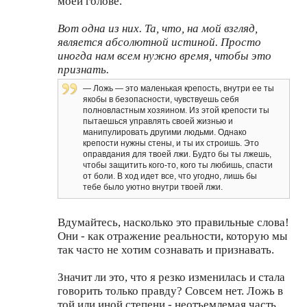
моей голове.
Вот одна из них. Та, что, на мой взгляд,
является абсолютной истиной. Просто
иногда нам всем нужно время, чтобы это
признать.
— Ложь — это маленькая крепость, внутри ее ты
якобы в безопасности, чувствуешь себя
полновластным хозяином. Из этой крепости ты
пытаешься управлять своей жизнью и
манипулировать другими людьми. Однако
крепости нужны стены, и ты их строишь. Это
оправдания для твоей лжи. Будто бы ты лжешь,
чтобы защитить кого-то, кого ты любишь, спасти
от боли. В ход идет все, что угодно, лишь бы
тебе было уютно внутри твоей лжи.
Вдумайтесь, насколько это правильные слова!
Они - как отражение реальности, которую мы
так часто не хотим сознавать и признавать.
Значит ли это, что я резко изменилась и стала
говорить только правду? Совсем нет. Ложь в
той или иной степени - неотъемлемая часть