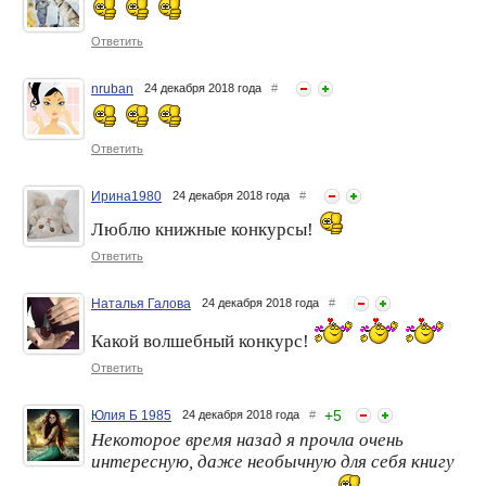
Конкурс "Мой герой" с
Конкурс «Лучший
Ответить
"Эксмо"
пользователь апреля» с
«Эксмо» и «Inspiria»
nruban
24 декабря 2018 года
#
Ответить
Ирина1980
24 декабря 2018 года
#
Люблю книжные конкурсы!
Ответить
Наталья Галова
24 декабря 2018 года
#
Какой волшебный конкурс!
Ответить
+
5
Юлия Б 1985
24 декабря 2018 года
#
Некоторое время назад я прочла очень
интересную, даже необычную для себя книгу