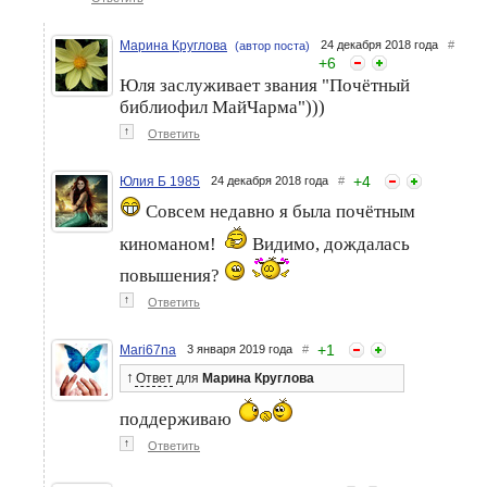
Марина Круглова
24 декабря 2018 года
#
(автор поста)
+
6
Юля заслуживает звания "Почётный
библиофил МайЧарма")))
↑
Ответить
+
4
Юлия Б 1985
24 декабря 2018 года
#
Совсем недавно я была почётным
киноманом!
Видимо, дождалась
повышения?
↑
Ответить
+
1
Mari67na
3 января 2019 года
#
↑
Ответ
для
Марина Круглова
поддерживаю
↑
Ответить