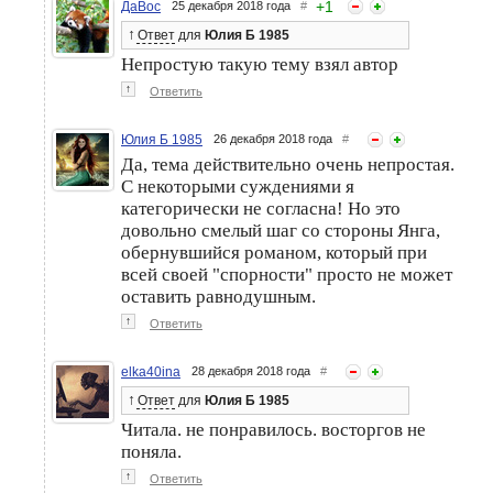
+
1
ДаВос
25 декабря 2018 года
#
↑
Ответ
для
Юлия Б 1985
Непростую такую тему взял автор
↑
Ответить
Юлия Б 1985
26 декабря 2018 года
#
Да, тема действительно очень непростая.
С некоторыми суждениями я
категорически не согласна! Но это
довольно смелый шаг со стороны Янга,
обернувшийся романом, который при
всей своей "спорности" просто не может
оставить равнодушным.
↑
Ответить
elka40ina
28 декабря 2018 года
#
↑
Ответ
для
Юлия Б 1985
Читала. не понравилось. восторгов не
поняла.
↑
Ответить