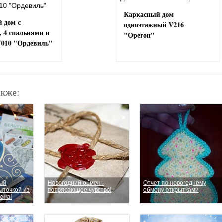
Каркасный дом
 дом с
одноэтажный V216
, 4 спальнями и
"Орегон"
V010 "Ордевиль"
акже:
ый
Новогодний обмен -
Отчет по новогоднему
ыточкой из
потрясающее чувство!
обмену открытками
ена!