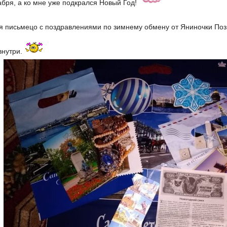
абря, а ко мне уже подкрался Новый Год!
я письмецо с поздравлениями по зимнему обмену от Яниночки По
внутри.