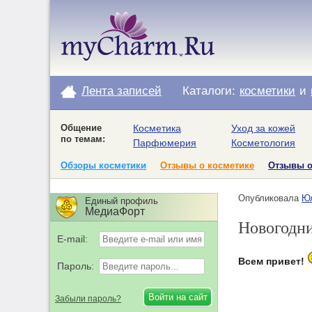
Лента записей
Каталоги:
косметики
и
Общение
Косметика
Уход за кожей
по темам:
Парфюмерия
Косметология
Обзоры косметики
Отзывы о косметике
Отзывы 
Опубликовала
Юл
Единый профиль
МедиаФорт
Новогодни
E-mail:
Всем привет!
Пароль:
Забыли пароль?