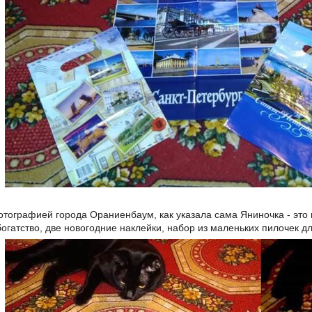
отографией города Ораниенбаум, как указала сама Яниночка - это 
огатство, две новогодние наклейки, набор из маленьких пилочек дл