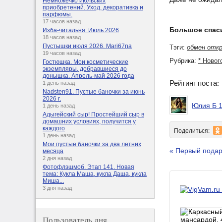
Немножечко июльских
приобретений. Уход, декоративка и
парфюмы.
17 часов назад
Большое спас
Изба-читальня. Июль 2026
18 часов назад
Пустышки июля 2026. Mari67na
Тэги:
обмен отк
19 часов назад
Рубрика:
* Новог
Гостюшка. Мои косметические
экземпляры, добравшиеся до
донышка. Апрель-май 2026 года
Рейтинг поста
1 день назад
Nadsten91. Пустые баночки за июнь
2026 г.
Юлия Б 
1 день назад
Адыгейский сыр! Простейший сыр в
домашних условиях, получится у
каждого
Поделиться:
1 день назад
Мои пустые баночки за два летних
« Первый подар
месяца
2 дня назад
Фотофлэшмоб. Этап 141. Новая
тема: Кукла Маша, кукла Даша, кукла
Миша...
3 дня назад
Пользователь дня