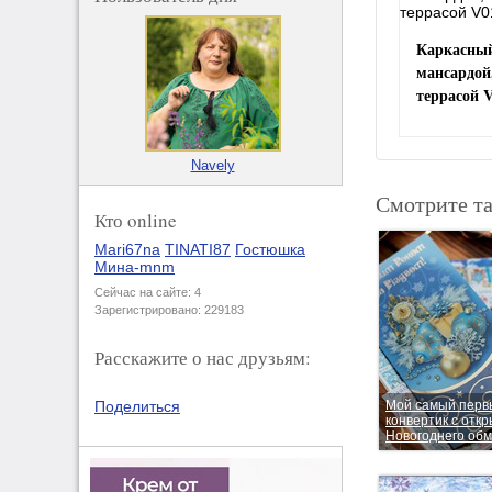
Каркасный
мансардой
террасой 
Navely
Смотрите т
Кто online
Mari67na
TINATI87
Гостюшка
Мина-mnm
Сейчас на сайте: 4
Зарегистрировано: 229183
Расскажите о нас друзьям:
Мой самый перв
Поделиться
конвертик с откр
Новогоднего обм