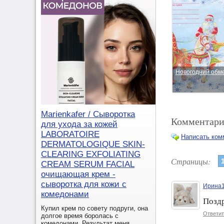
Новогодний обме
Marienkafer / Сыворотка
Комментари
для ухода за кожей
LABORATOIRE
Написать ком
DERMATOLOGIQUE SKIN-
CLEARING EXFOLIATING
Страницы:
CREAM SERUM FACIAL
очищающая крем -
сыворотка для кожи с
Ирина
комедонами
Позд
Купил крем по совету подруги, она
Ответит
долгое время боролась с
комедонами. Результат меня