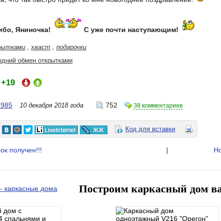
ибо, Яниночка!
С уже почти наступающим!
рытками
,
хваст
,
подарочки
одний обмен открытками
+19
:
1985
752
10 декабря 2018 года
38 комментариев
Код для вставки
ок получен!!!
|
Но
Построим каркасный дом в