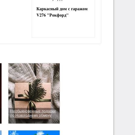
Каркасный дом с гаражом
V276 "Рокфорд"
Необыкновенные подарки
по Новогоднему обмену