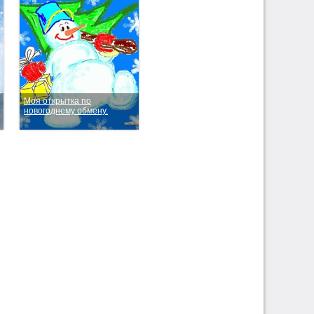
Моя открытка по
новогоднему обмену.