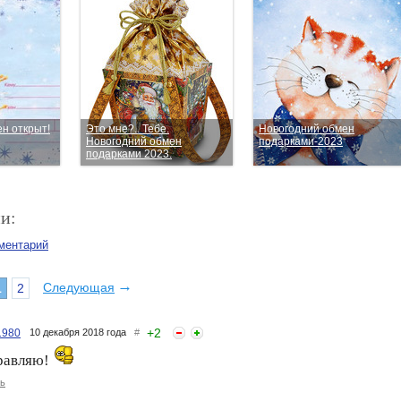
н открыт!
Это мне?.. Тебе.
Новогодний обмен
Новогодний обмен
подарками-2023
подарками 2023.
и:
ментарий
→
Следующая
1
2
+
2
1980
10 декабря 2018 года
#
равляю!
ь