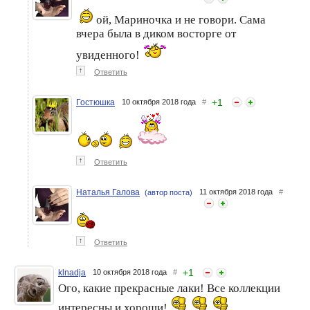
ой, Мариночка и не говори. Сама
вчера была в диком восторге от
увиденного!
↑
Ответить
+
1
Гостюшка
10 октября 2018 года
#
↑
Ответить
Наталья Галова
11 октября 2018 года
#
(автор поста)
↑
Ответить
+
1
klnadja
10 октября 2018 года
#
Ого, какие прекрасные лаки! Все коллекции
интересны и хороши!