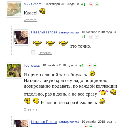
+
1
Мина-mnm
10 октября 2018 года
#
Класс!
Ответить
Наталья Галова
10 октября 2018 года
#
(автор поста)
+
1
это точно.
↑
Ответить
+
1
Гостюшка
10 октября 2018 года
#
Я прямо слюной захлебнулась
Наташа, такую красоту надо порционно,
дозированно подавать, по каждой коллекции
отдельно, раз в день, а не всё сразу
Реально глаза разбежались
Ответить
Наталья Галова
10 октября 2018 года
#
(автор поста)