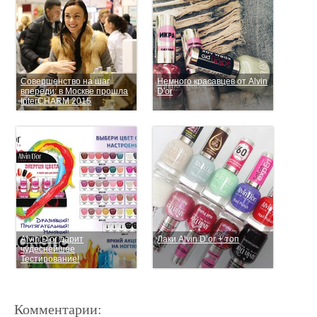
Совершенство на шаг
Немного красавцев от Alvin
впереди: в Москве прошла
D'or
InterCHARM 2015
Alvin D'or дарит
Лаки Alvin D’or + топ
чудеснейшее
Тестирование!
Комментарии: