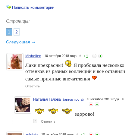
Написать комментарий
Страницы:
1
2
"Рябиновый"Alvin d'or. SHE-
Alvin D'or: конфетки на
LAK.
ноготках
→
Следующая
+
1
Mishellen
10 октября 2018 года
#
Лаки прекрасны!
Я пробовала несколько
оттенков из разных коллекций и все оставили
самые приятные впечатления
Ответить
Наталья Галова
10 октября 2018 года
#
(автор поста)
Красота от Alvin d'or. Часть
Alvin D'or: чудеса
1. SHE-LAK 3565
тестирования
начинаются!!!
здорово!
↑
Ответить
+
1
zolotaia
10 октября 2018 года
#