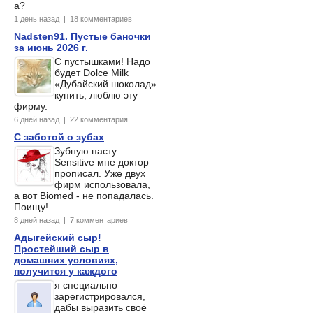
а?
1 день назад | 18 комментариев
Nadsten91. Пустые баночки
за июнь 2026 г.
С пустышками! Надо
будет Dolce Milk
«Дубайский шоколад»
купить, люблю эту
фирму.
6 дней назад | 22 комментария
С заботой о зубах
Зубную пасту
Sensitive мне доктор
прописал. Уже двух
фирм использовала,
а вот Biomed - не попадалась.
Поищу!
8 дней назад | 7 комментариев
Адыгейский сыр!
Простейший сыр в
домашних условиях,
получится у каждого
я специально
зарегистрировался,
дабы выразить своё