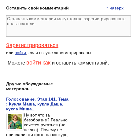
Оставить свой комментарий
↑
наверх
Estel Otium Miracle Revive :
"А волосы? Как же про них
глубокое восстановление
не забыть?! И после зимы
поврежденных волос
их восстановить?!"
Зарегистрироваться
,
или
войти
, если вы уже зарегистрированы.
войти как
Можете
и оставить комментарий.
Другие обсуждаемые
материалы:
Голосование. Этап 141. Тема
: Кукла Маша, кукла Даша,
кукла Миша...
Ну вот что за
безобразие? Реально
хочется ругаться (но
не зло). Почему не
прислали эти фото на конкурс,