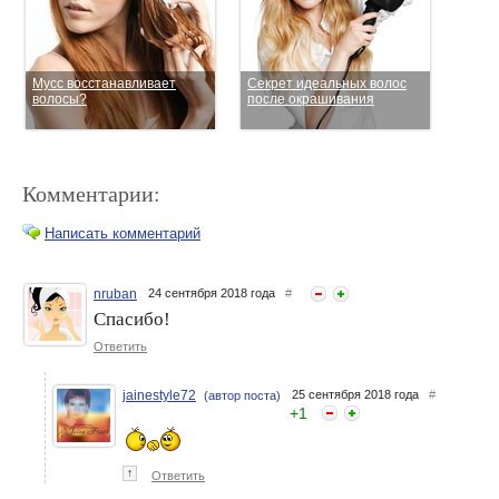
Мусс восстанавливает
Секрет идеальных волос
волосы?
после окрашивания
Комментарии:
Написать комментарий
nruban
24 сентября 2018 года
#
Спасибо!
BABAYAGA by ESTEL: сила
Как восстановить волосы
ягод и трав для волос
Ответить
после отпуска?
jainestyle72
25 сентября 2018 года
#
(автор поста)
+
1
↑
Ответить