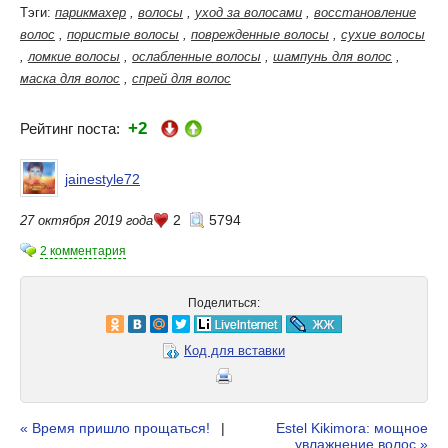
Тэги:
парикмахер
,
волосы
,
уход за волосами
,
восстановление
волос
,
пористые волосы
,
поврежденные волосы
,
сухие волосы
,
ломкие волосы
,
ослабленные волосы
,
шампунь для волос
,
маска для волос
,
спрей для волос
+2
Рейтинг поста:
jainestyle72
2
5794
27 октября 2019 года
2 комментария
Поделиться:
Код для вставки
« Время пришло прощаться!
|
Estel Kikimora: мощное
увлажнение волос »