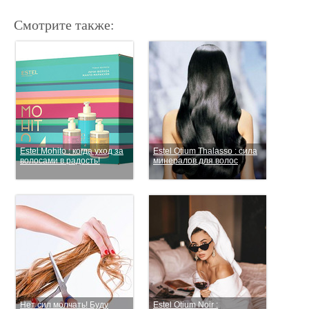
Смотрите также:
Estel Mohito : когда уход за
Estel Otium Thalasso : сила
волосами в радость!
минералов для волос
Нет сил молчать! Буду
Estel Otium Noir :