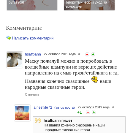
ругаться!
биоритмический уход за
волосами
Комментарии:
Написать комментарий
hsaffpann
27 октября 2019 года
#
Маску пожалуй можно и попробовать,в
Estel Otium Miracle Revive :
Estel Otium Miracle Revive :
волшебные шампуни не верю,их действие
глубокое восстановление
восстанавливающий уход
направленно на смыв грязи/стайлинга и тд.
поврежденных волос
за волосами
Названия конечно сказошные
наши
народные сказочные герои.
Ответить
jainestyle72
27 октября 2019 года
#
(автор поста)
+
1
hsaffpann пишет:
Названия конечно сказошные наши
народные сказочные герои.
Estel Kikimora: мощное
Паровая маска для волос: