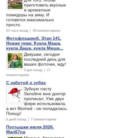
для того, чтобы
приготовить вкусные
и ароматные
помидоры на зиму. И
готовятся максимально
просто.
23 часа назад | 48 комментариев
Фотофлэшмоб. Этап 141.
Новая тема: Кукла Маша,
кукла Даша, кукла Миша...
Девушки, сегодня
последний день для
ваших фоточек, жду!
4 дня назад | 17
комментариев
С заботой о зубах
Зубную пасту
Sensitive мне доктор
прописал. Уже двух
фирм использовала,
а вот Biomed - не попадалась.
Поищу!
6 дней назад | 7 комментариев
Пустышки июля 2026.
Mari67na