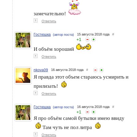
замечательно!
↑
Ответить
Гостюшка
15 августа 2018 года
#
(автор поста)
+
1
И объём хороший
↑
Ответить
nkova09
16 августа 2018 года
#
Я правда этот объем стараюсь усмирить и
прилизать!
↑
Ответить
Гостюшка
16 августа 2018 года
#
(автор поста)
+
1
Я про объём самой бутылки имею ввиду
Там чуть не пол литра
↑
Ответить