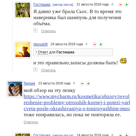
Гостюшка
21 августа 2018 года
#
(автор поста)
Я давно уже брала Сьос. В то время это
наверняка был шампунь для получения
объёма.
↑
Ответить
nkova09
24 августа 2018 года
#
↑
Ответ
для
Гостюшка
и это правильно,запасы должны быть!
↑
Ответить
Тигрия
13 августа 2018 года
#
мой обзор на эту пенку
https://www.mycharm.ru/kosmetika/obzory/revolyu
reshenie-problemy-otrosshih-kornej-i-poteri-yarkos
cveta-posle-okrashivaniya-s-toniruyushhim-musso
тоже понравилась, но пока не повторяла ее.
Ответить
Гостюшка
14 августа 2018 года
#
(автор поста)