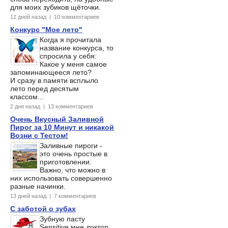
для моих зубиков щёточки.
12 дней назад | 10 комментариев
Конкурс "Мое лето"
Когда я прочитала
название конкурса, то
спросила у себя:
Какое у меня самое
запоминающееся лето?
И сразу в памяти всплыло
лето перед десятым
классом...
2 дня назад | 13 комментариев
Очень Вкусный Заливной
Пирог за 10 Минут и никакой
Возни с Тестом!
Заливные пироги -
это очень простые в
приготовлении.
Важно, что можно в
них использовать совершенно
разные начинки.
13 дней назад | 7 комментариев
С заботой о зубах
Зубную пасту
Sensitive мне доктор