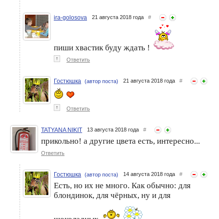
ira-golosova
21 августа 2018 года
#
пиши хвастик буду ждать !
↑
Ответить
Гостюшка
21 августа 2018 года
#
(автор поста)
↑
Ответить
TATYANA NIKIT
13 августа 2018 года
#
прикольно! а другие цвета есть, интересно...
Ответить
Гостюшка
14 августа 2018 года
#
(автор поста)
Есть, но их не много. Как обычно: для
блондинок, для чёрных, ну и для