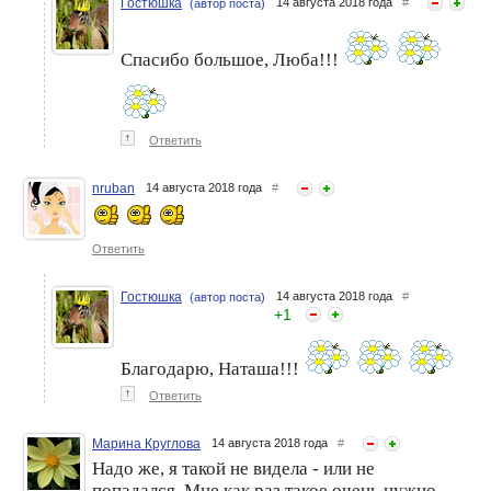
Гостюшка
14 августа 2018 года
#
(автор поста)
Спасибо большое, Люба!!!
↑
Ответить
nruban
14 августа 2018 года
#
Ответить
Гостюшка
14 августа 2018 года
#
(автор поста)
+
1
Благодарю, Наташа!!!
↑
Ответить
Марина Круглова
14 августа 2018 года
#
Надо же, я такой не видела - или не
попадался. Мне как раз такое очень нужно,