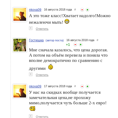
nkova09
16 августа 2018 года
#
А это тоже класс!Хватает надолго!Можно
нежалеючи мыть!
↑
Ответить
Гостюшка
16 августа 2018 года
#
(автор поста)
+
1
Мне сначала казалось, что цена дорогая.
А потом на объём перевела и поняла что
вполне демократично по сравнению с
другими
↑
Ответить
nkova09
17 августа 2018 года
#
У нас на скидках вообще получается
замечательная цена,не прохожу
мимо,получается чуть больше 2-х евро!
↑
Ответить