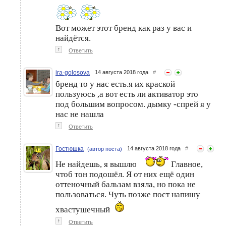
Итоги конкурса "Моё
Весенний Марафон
любимое средство для
стройности и красоты тела
волос" со Syoss
2021 со Syoss
Вот может этот бренд как раз у вас и
найдётся.
↑
Ответить
ira-golosova
14 августа 2018 года
#
бренд то у нас есть.я их краской
пользуюсь ,а вот есть ли активатор это
под большим вопросом. дымку -спрей я у
нас не нашла
↑
Ответить
Гостюшка
14 августа 2018 года
#
(автор поста)
Не найдешь, я вышлю
Главное,
чтоб тон подошёл. Я от них ещё один
оттеночный бальзам взяла, но пока не
пользоваться. Чуть позже пост напишу
хвастушечный
↑
Ответить