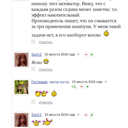
наношу этот активатор. Вижу, что с
каждым разом седина менее заметна: т.е.
эффект накопительный.
Производитель пишет, что он смывается
за три применения шампуня. У меня такой
задачи нет, я его наоборот коплю
↑
Ответить
Sun12
15 августа 2018 года
#
Ясно
↑
Ответить
Гостюшка
15 августа 2018 года
#
(автор поста)
+
1
↑
Ответить
Sun12
15 августа 2018 года
#