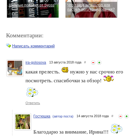
Щедрые подарки от Syoss
Что такое активатор для
пастельного тонирования?
Комментарии:
Написать комментарий
ira-golosova
13 августа 2018 года
#
какая прелесть.
нужно у нас срочно его
Конкурс «Лучший
SYOSS Oleo Intense -
пользователь июня» со
теперь в новой формуле!
посмотреть. спасибочки за обзор!
Syoss
Ответить
Гостюшка
14 августа 2018 года
#
(автор поста)
Благодарю за внимание, Ирина!!!