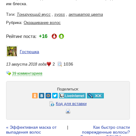
им блеска.
Тэги:
Тонирующий мусс
,
syoss
,
активатор цвета
Рубрика:
Окрашивание волос
+16
Рейтинг поста:
Гостюшка
2
1036
13 августа 2018 года
39 комментариев
Поделиться:
Код для вставки
« Эффективная маска от
|
Как быстро спасти
выпадения волос
поврежденные волосы?