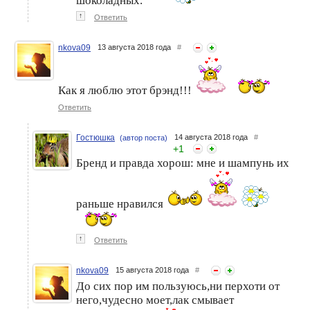
шоколадных.
↑
Ответить
nkova09
13 августа 2018 года
#
Как я люблю этот брэнд!!!
Ответить
Гостюшка
14 августа 2018 года
#
(автор поста)
+
1
Бренд и правда хорош: мне и шампунь их
раньше нравился
↑
Ответить
nkova09
15 августа 2018 года
#
До сих пор им пользуюсь,ни перхоти от
него,чудесно моет,лак смывает