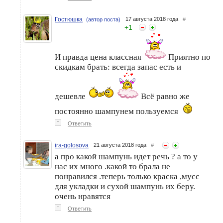
Гостюшка
17 августа 2018 года
#
(автор поста)
+
1
И правда цена классная
Приятно по
скидкам брать: всегда запас есть и
дешевле
Всё равно же
постоянно шампунем пользуемся
↑
Ответить
ira-golosova
21 августа 2018 года
#
а про какой шампунь идет речь ? а то у
нас их много .какой то брала не
понравился .теперь только краска ,мусс
для укладки и сухой шампунь их беру.
очень нравятся
↑
Ответить