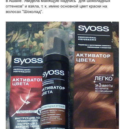
в Ашане. Увидела манящую надпись "для шоколадных
оттенков" и взяла, т. к. имею основной цвет краски на
волосах "Шоколад".