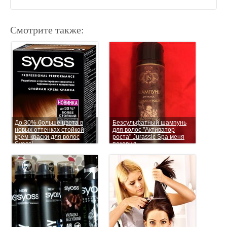
Смотрите также:
До 30% больше цвета в
Безсульфатный шампунь
новых оттенках стойкой
для волос "Активатор
крем-краски для волос
роста" Jurassic Spa меня
Syoss!
покорил