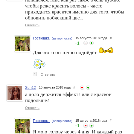
чтобы реже красить волосы - часто
приходится красится именно для того, чтобы
обновить поблекший цвет.
Ответить
Гостюшка
15 августа 2018 года
#
(автор поста)
+
1
Для этого он точно подойдёт
↑
Ответить
Sun12
15 августа 2018 года
#
а доло держится эффект? или с краской
подольше?
Ответить
Гостюшка
15 августа 2018 года
#
(автор поста)
+
1
Я мою голову через 4 дня. И каждый раз