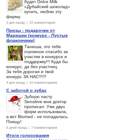
будет Dolce Milk
«Дубайский шоколад»
купить, люблю эту
фирму.
3 дня назад | 22 комментария
Призы - подарочки от
Маришки (конкурс - Пустые
флакончики)
Танюша, это тебе
огромное спасибо за
участие в конкурсе и
поддержку!!! Куда бы
конкурс, да без участниц
За тебя дорогая и твой
конкурс ЗА НАС!!!!!!
4 дня назад | 10 комментариев
С заботой о зубах
Зубную пасту
Sensitive мне доктор
прописал. Уже двух
фирм использовала,
а вот Biomed - не попадалась.
Поищу!
6 дней назад | 7 комментариев
Итоги голосования