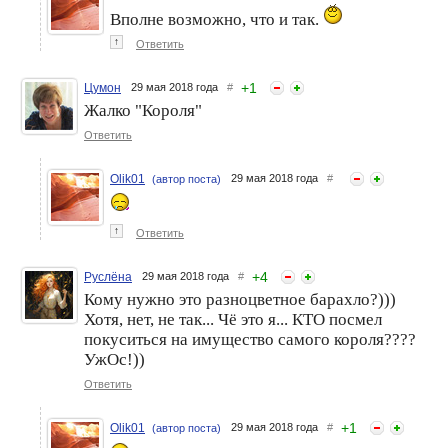
Вполне возможно, что и так.
↑
Ответить
+
1
Цумон
29 мая 2018 года
#
Жалко "Короля"
Ответить
Olik01
29 мая 2018 года
#
(автор поста)
↑
Ответить
+
4
Руслёна
29 мая 2018 года
#
Кому нужно это разноцветное барахло?)))
Хотя, нет, не так... Чё это я... КТО посмел
покуситься на имущество самого короля????
УжОс!))
Ответить
+
1
Olik01
29 мая 2018 года
#
(автор поста)