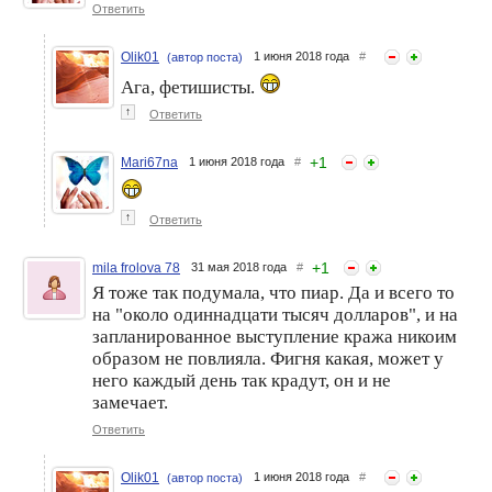
Ответить
Olik01
1 июня 2018 года
#
(автор поста)
Ага, фетишисты.
↑
Ответить
+
1
Mari67na
1 июня 2018 года
#
↑
Ответить
+
1
mila frolova 78
31 мая 2018 года
#
Я тоже так подумала, что пиар. Да и всего то
на "около одиннадцати тысяч долларов", и на
запланированное выступление кража никоим
образом не повлияла. Фигня какая, может у
него каждый день так крадут, он и не
замечает.
Ответить
Olik01
1 июня 2018 года
#
(автор поста)