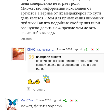
цена совершенно не играет роли.
Множество информации исходящей от
артистов,а вернее от их медеджеров,по сути
дела явлется PRом для привлечения внимания
публики.Так что подобные сообщения иной
раз нужно делить на 4,прежде чем делать
какие-либо выводы.
Ответить
+
1
Olik01
1 июня 2018 года
#
(автор поста)
hsaffpann пишет:
по себе знаю,как неприятно терять дорогие
сердцу вещи,и цена совершенно не играет
роли.
↑
Ответить
+
1
Mari67na
31 мая 2018 года
#
может, фанаты украли?