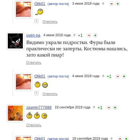
Olik01
3 июня 2018 года
#
(автор поста)
↑
Ответить
+
1
uven-na
4 июня 2018 года
#
Видимо украли подростки. Фуры были
практически не заперты. Костюмы нашлись,
зато какой пиар!
Ответить
+
1
Olik01
4 июня 2018 года
#
(автор поста)
↑
Ответить
+
1
zasmin777688
19 сентября 2019 года
#
Ответить
Olik01
19 сентября 2019 года
#
(автор поста)