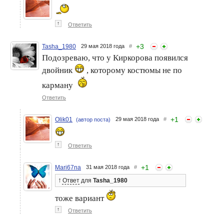
↑
Ответить
+
3
Tasha_1980
29 мая 2018 года
#
Подозреваю, что у Киркорова появился
двойник
, которому костюмы не по
карману
Ответить
+
1
Olik01
29 мая 2018 года
#
(автор поста)
↑
Ответить
+
1
Mari67na
31 мая 2018 года
#
↑
Ответ
для
Tasha_1980
тоже вариант
↑
Ответить