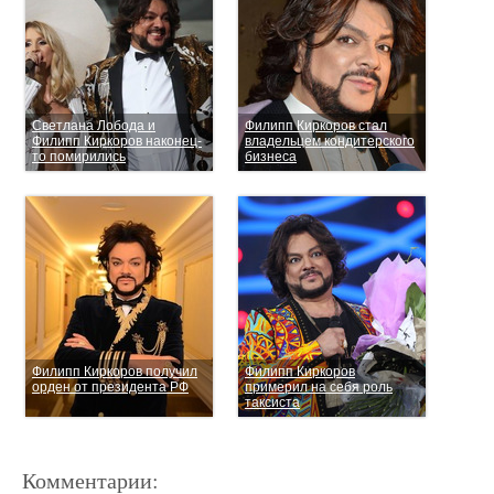
Светлана Лобода и
Филипп Киркоров стал
Филипп Киркоров наконец-
владельцем кондитерского
то помирились
бизнеса
Филипп Киркоров получил
Филипп Киркоров
орден от президента РФ
примерил на себя роль
таксиста
Комментарии: