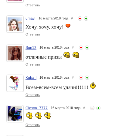
"Храмовая архитектура" -
"Дикий мир" - ПРИЗЫ от
Ответить
ПРИЗЫ от "Велиния"!
"Велиния"
umavi
16 марта 2018 года
#
Хочу, хочу, хочу!
Ответить
Sun12
16 марта 2018 года
#
отличные призы
Ответить
Флешмоб ФотоЧарм:
Флешмоб ФотоЧарм: "Фото
"Краски осени" - ПРИЗЫ от
водоемов (озеро, река,
"Велиния"!
море, океан)!" - ПРИЗЫ от
Kuba-I
16 марта 2018 года
#
"Велиния"
Всем-всем-всем удачи!!!!!!!
Ответить
Olesya_7777
16 марта 2018 года
#
Ответить