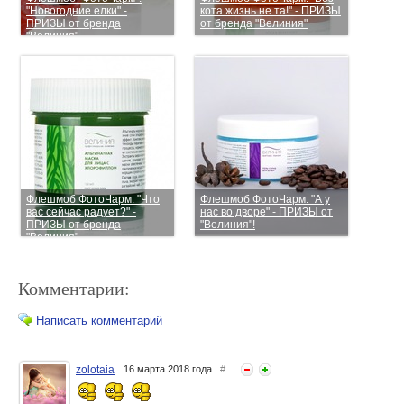
"Новогодние елки" -
кота жизнь не та!" - ПРИЗЫ
ПРИЗЫ от бренда
от бренда "Велиния"
"Велиния"
Флешмоб ФотоЧарм: "Что
Флешмоб ФотоЧарм: "А у
вас сейчас радует?" -
нас во дворе" - ПРИЗЫ от
ПРИЗЫ от бренда
"Велиния"!
"Велиния"
Комментарии:
Написать комментарий
zolotaia
16 марта 2018 года
#
Флешмоб ФотоЧарм:
Флешмоб ФотоЧарм: