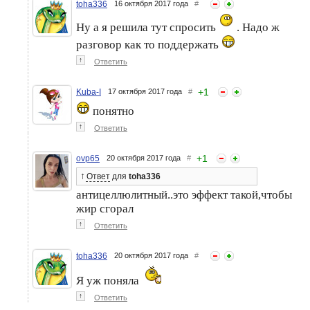
toha336
16 октября 2017 года
#
Ну а я решила тут спросить
. Надо ж
разговор как то поддержать
↑
Ответить
+
1
Kuba-I
17 октября 2017 года
#
понятно
↑
Ответить
+
1
ovp65
20 октября 2017 года
#
↑
Ответ
для
toha336
антицеллюлитный..это эффект такой,чтобы
жир сгорал
↑
Ответить
toha336
20 октября 2017 года
#
Я уж поняла
↑
Ответить