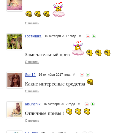
Флешмоб ФотоЧарм:
Флешмоб ФотоЧарм: "Без
"Краски осени" - ПРИЗЫ от
кота жизнь не та!" - ПРИЗЫ
"Велиния"!
от бренда "Велиния"
Ответить
Гостюшка
16 октября 2017 года
#
Замечательный приз
Ответить
Флешмоб ФотоЧарм.
Флешмоб ФотоЧарм.
Sun12
16 октября 2017 года
#
ГОЛОСОВАНИЕ.
ГОЛОСОВАНИЕ.
"Храмовая архитектура" (4)
"Храмовая архитектура" (1)
Какие интересные средства
Ответить
alsunchik
16 октября 2017 года
#
Отличные призы !
Ответить