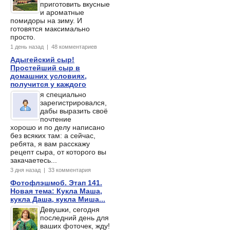
приготовить вкусные
и ароматные
помидоры на зиму. И
готовятся максимально
просто.
1 день назад | 48 комментариев
Адыгейский сыр!
Простейший сыр в
домашних условиях,
получится у каждого
я специально
зарегистрировался,
дабы выразить своё
почтение
хорошо и по делу написано
без всяких там: а сейчас,
ребята, я вам расскажу
рецепт сыра, от которого вы
закачаетесь...
3 дня назад | 33 комментария
Фотофлэшмоб. Этап 141.
Новая тема: Кукла Маша,
кукла Даша, кукла Миша...
Девушки, сегодня
последний день для
ваших фоточек, жду!