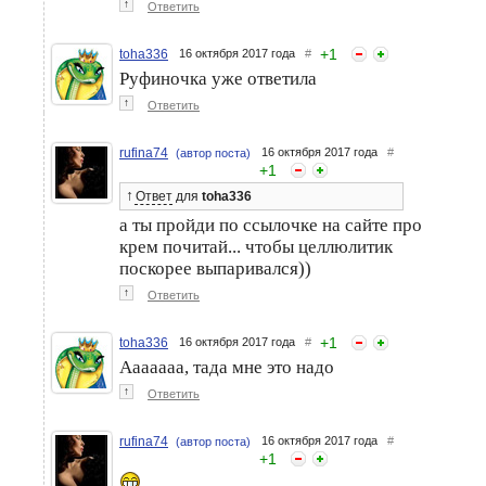
↑
Ответить
+
1
toha336
16 октября 2017 года
#
Руфиночка уже ответила
↑
Ответить
rufina74
16 октября 2017 года
#
(автор поста)
+
1
↑
Ответ
для
toha336
а ты пройди по ссылочке на сайте про
крем почитай... чтобы целлюлитик
поскорее выпаривался))
↑
Ответить
+
1
toha336
16 октября 2017 года
#
Ааааааа, тада мне это надо
↑
Ответить
rufina74
16 октября 2017 года
#
(автор поста)
+
1