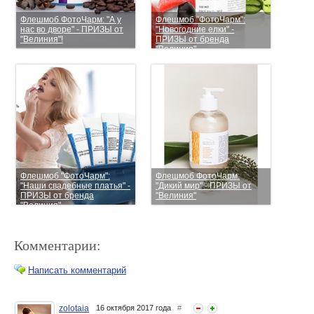
Флешмоб ФотоЧарм: "А у
Флешмоб "ФотоЧарм":
нас во дворе" - ПРИЗЫ от
"Новогодние елки" -
"Велиния"!
ПРИЗЫ от бренда
"Велиния"
Флешмоб "ФотоЧарм":
Флешмоб ФотоЧарм:
"Наши свадебные платья" -
"Дикий мир" - ПРИЗЫ от
ПРИЗЫ от бренда
"Велиния"
"Велиния"
Комментарии:
Написать комментарий
zolotaia
16 октября 2017 года
#