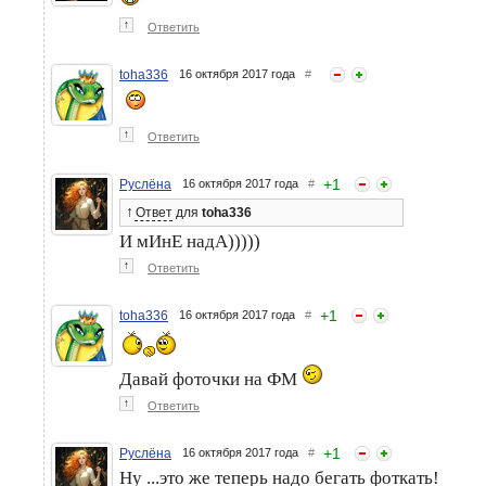
↑
Ответить
toha336
16 октября 2017 года
#
↑
Ответить
+
1
Руслёна
16 октября 2017 года
#
↑
Ответ
для
toha336
И мИнЕ надА)))))
↑
Ответить
+
1
toha336
16 октября 2017 года
#
Давай фоточки на ФМ
↑
Ответить
+
1
Руслёна
16 октября 2017 года
#
Ну ...это же теперь надо бегать фоткать!