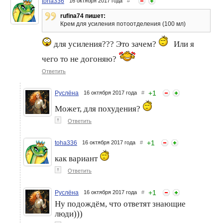
toha336
16 октября 2017 года
#
rufina74 пишет:
Крем для усиления потоотделения (100 мл)
для усиления??? Это зачем?
Или я
чего то не догоняю?
Ответить
+
1
Руслёна
16 октября 2017 года
#
Может, для похудения?
↑
Ответить
+
1
toha336
16 октября 2017 года
#
как вариант
↑
Ответить
+
1
Руслёна
16 октября 2017 года
#
Ну подождём, что ответят знающие
люди)))