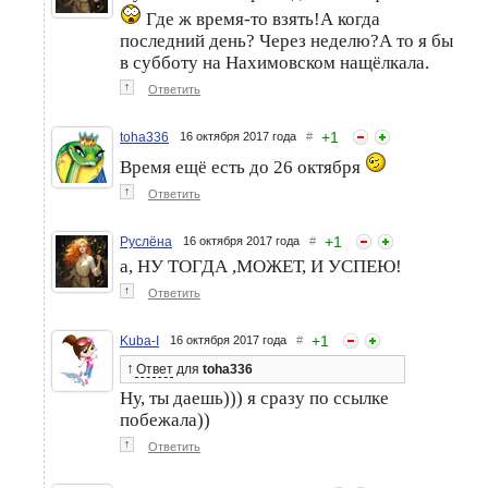
Где ж время-то взять!А когда
последний день? Через неделю?А то я бы
в субботу на Нахимовском нащёлкала.
↑
Ответить
+
1
toha336
16 октября 2017 года
#
Время ещё есть до 26 октября
↑
Ответить
+
1
Руслёна
16 октября 2017 года
#
а, НУ ТОГДА ,МОЖЕТ, И УСПЕЮ!
↑
Ответить
+
1
Kuba-I
16 октября 2017 года
#
↑
Ответ
для
toha336
Ну, ты даешь))) я сразу по ссылке
побежала))
↑
Ответить