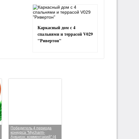
Каркасный дом с 4
спальнями и террасой V029
"Ривертон"
Победитель 4 периода
конкурса "Mycharm-
Аукцион: комментарий" (4