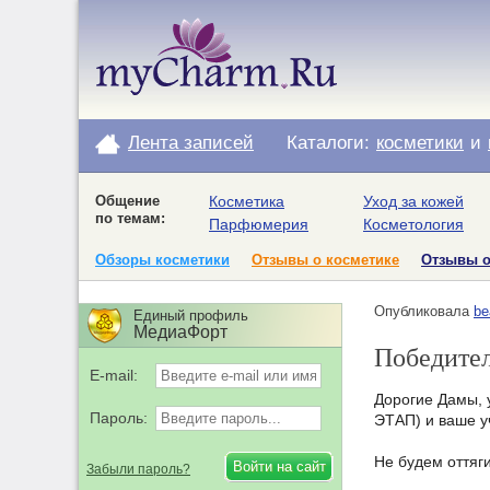
Лента записей
Каталоги:
косметики
и
Общение
Косметика
Уход за кожей
по темам:
Парфюмерия
Косметология
Обзоры косметики
Отзывы о косметике
Отзывы 
Опубликовала
be
Единый профиль
МедиаФорт
Победител
E-mail:
Дорогие Дамы, 
Пароль:
ЭТАП) и ваше у
Не будем оттяг
Забыли пароль?