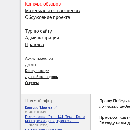
Конкурс обзоров
Материалы от партнеров
Обсуждение проекта
Тур по сайту
Администрация
Правила
Архив новостей
Диеты
Консультации
Лунный календарь
Опросы
Прямой эфир
Прошу Победит
почтовый инде
Конкурс "Мое лето"
9 часов назад
Просьба, как 
Голосование. Этап 141. Тема : Кукла
Маша, кукла Даша, кукла Миша...
"Между нами д
13 часов назад