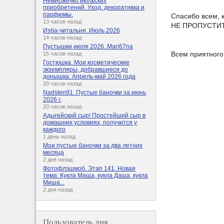
Немножечко июльских
приобретений. Уход, декоративка и
парфюмы.
Спасибо всем, 
13 часов назад
НЕ ПРОПУСТИТЕ!
Изба-читальня. Июль 2026
14 часов назад
Пустышки июля 2026. Mari67na
Всем приятного
15 часов назад
Гостюшка. Мои косметические
экземпляры, добравшиеся до
донышка. Апрель-май 2026 года
20 часов назад
Nadsten91. Пустые баночки за июнь
2026 г.
20 часов назад
Адыгейский сыр! Простейший сыр в
домашних условиях, получится у
каждого
1 день назад
Мои пустые баночки за два летних
месяца
2 дня назад
Фотофлэшмоб. Этап 141. Новая
тема: Кукла Маша, кукла Даша, кукла
Миша...
2 дня назад
Пользователь дня