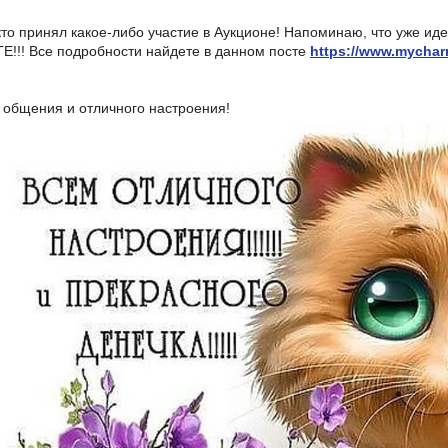
кто принял какое-либо участие в Аукционе! Напоминаю, что уже ид
!! Все подробности найдете в данном посте
https://www.mychar
 общения и отличного настроения!