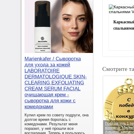
Каркасный
спальнями
Marienkafer / Сыворотка
для ухода за кожей
Смотрите т
LABORATOIRE
DERMATOLOGIQUE SKIN-
CLEARING EXFOLIATING
CREAM SERUM FACIAL
очищающая крем -
сыворотка для кожи с
комедонами
Купил крем по совету подруги, она
долгое время боролась с
Победитель 1 п
комедонами. Результат меня
конкурса "Mycha
поразил, у неё прошли все
Аукцион: коммен
воспаления. Теперь я пользуюсь