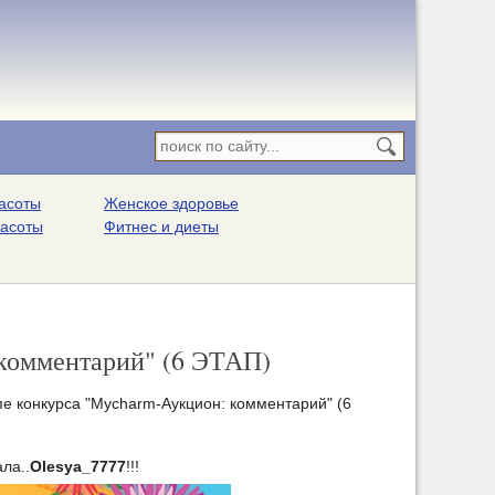
асоты
Женское здоровье
расоты
Фитнес и диеты
 комментарий" (6 ЭТАП)
пе конкурса "Mycharm-Аукцион: комментарий" (6
ла..
Olesya_7777
!!!