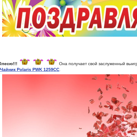
лесю!!!
Она получает свой заслуженный выигр
Чайник Polaris PWK 1259CC
.