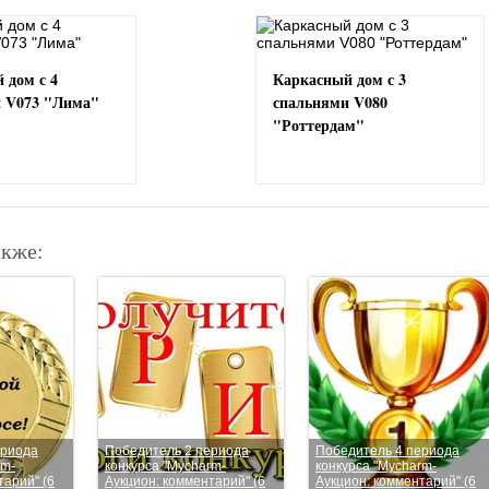
 дом с 4
Каркасный дом с 3
 V073 "Лима"
спальнями V080
"Роттердам"
акже:
ериода
Победитель 2 периода
Победитель 4 периода
rm-
конкурса "Mycharm-
конкурса "Mycharm-
тарий" (6
Аукцион: комментарий" (6
Аукцион: комментарий" (6