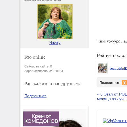
Тэги:
конкурс
,
а
Navely
Рейтинг поста
Кто online
Сейчас на сайте: 0
beautiful
Зарегистрировано: 229183
Расскажите о нас друзьям:
Поделиться:
« 6 Этап от PO
Поделиться
месяца за лучш