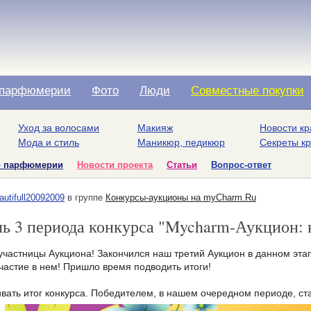
парфюмерии
Фото
Люди
Совместные покупки
Уход за волосами
Макияж
Новости кр
Мода и стиль
Маникюр, педикюр
Секреты к
о парфюмерии
Новости проекта
Статьи
Вопрос-ответ
autifull20092009
в группе
Конкурсы-аукционы на myCharm.Ru
ь 3 периода конкурса "Mycharm-Аукцион:
участницы Аукциона! Закончился наш третий Аукцион в данном эта
частие в нем! Пришло время подводить итоги!
ивать итог конкурса. Победителем, в нашем очередном периоде, ста