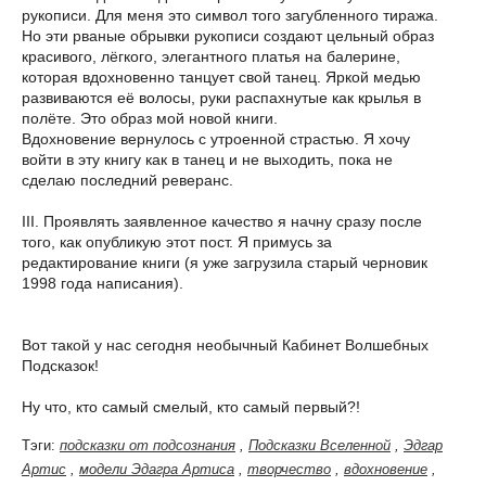
рукописи. Для меня это символ того загубленного тиража.
Но эти рваные обрывки рукописи создают цельный образ
красивого, лёгкого, элегантного платья на балерине,
которая вдохновенно танцует свой танец. Яркой медью
развиваются её волосы, руки распахнутые как крылья в
полёте. Это образ мой новой книги.
Вдохновение вернулось с утроенной страстью. Я хочу
войти в эту книгу как в танец и не выходить, пока не
сделаю последний реверанс.
III. Проявлять заявленное качество я начну сразу после
того, как опубликую этот пост. Я примусь за
редактирование книги (я уже загрузила старый черновик
1998 года написания).
Вот такой у нас сегодня необычный Кабинет Волшебных
Подсказок!
Ну что, кто самый смелый, кто самый первый?!
Тэги:
подсказки от подсознания
,
Подсказки Вселенной
,
Эдгар
Артис
,
модели Эдагра Артиса
,
творчество
,
вдохновение
,