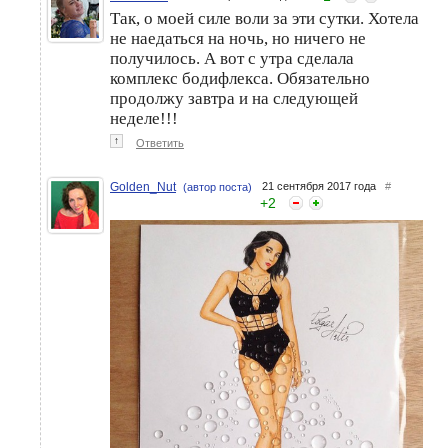
Так, о моей силе воли за эти сутки. Хотела
не наедаться на ночь, но ничего не
получилось. А вот с утра сделала
комплекс бодифлекса. Обязательно
продолжу завтра и на следующей
неделе!!!
↑
Ответить
Golden_Nut
21 сентября 2017 года
#
(автор поста)
+
2