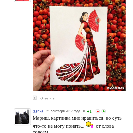
↑
Ответить
+
1
tashka
21 сентября 2017 года
#
Мариш, картинка мне нравиться, но суть
что-то не могу понять...
от слова
совсем