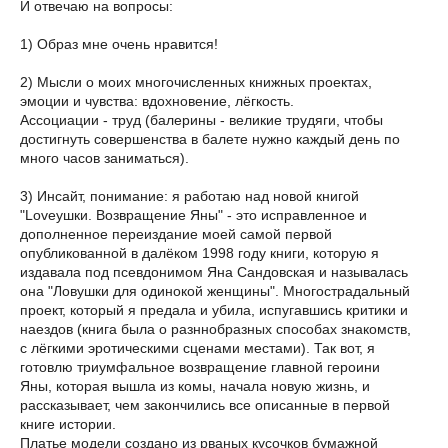
И отвечаю на вопросы:
1) Образ мне очень нравится!
2) Мысли о моих многочисленных книжных проектах,
эмоции и чувства: вдохновение, лёгкость.
Ассоциации - труд (балерины - великие трудяги, чтобы
достигнуть совершенства в балете нужно каждый день по
много часов заниматься).
3) Инсайт, понимание: я работаю над новой книгой
"Loveушки. Возвращение Яны" - это исправленное и
дополненное переиздание моей самой первой
опубликованной в далёком 1998 году книги, которую я
издавала под псевдонимом Яна Сандовская и называлась
она "Ловушки для одинокой женщины". Многострадальный
проект, который я предала и убила, испугавшись критики и
наездов (книга была о разннобразных способах знакомств,
с лёгкими эротическими сценами местами). Так вот, я
готовлю триумфальное возвращение главной героини
Яны, которая вышла из комы, начала новую жизнь, и
рассказывает, чем закончились все описанные в первой
книге истории.
Платье модели создано из рваных кусочков бумажной