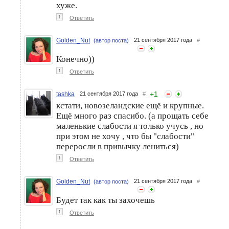
хуже.
↑
Ответить
Golden_Nut
21 сентября 2017 года
#
(автор поста)
Конечно))
↑
Ответить
+
1
tashka
21 сентября 2017 года
#
кстати, новозеландские ещё и крупные.
Ещё много раз спасибо. (а прощать себе
маленькие слабости я только учусь , но
при этом не хочу , что бы "слабости"
переросли в привычку лениться)
↑
Ответить
Golden_Nut
21 сентября 2017 года
#
(автор поста)
Будет так как ты захочешь
↑
Ответить