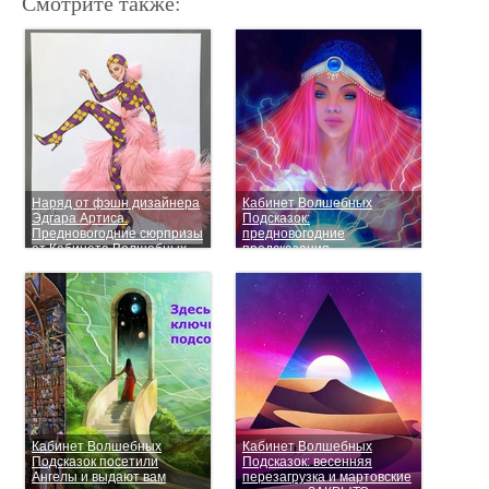
Смотрите также:
Наряд от фэшн дизайнера
Кабинет Волшебных
Эдгара Артиса.
Подсказок:
Предновогодние сюрпризы
предновогодние
от Кабинета Волшебных
предсказания.
Подсказок Golden_Nut
ПОДСКАЗКИ
ЗАКОНЧИЛИСЬ! Кабинет
закрыт
Кабинет Волшебных
Кабинет Волшебных
Подсказок посетили
Подсказок: весенняя
Ангелы и выдают вам
перезагрузка и мартовские