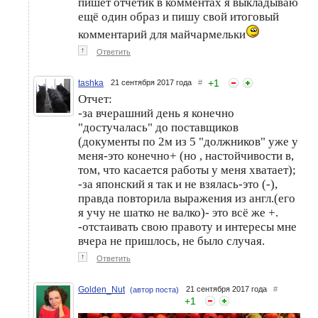
пишет отчётик в комментах я выкладываю
ещё один образ и пишу свой итоговый
комментарий для майчармельки
↑
Ответить
+
1
tashka
21 сентября 2017 года
#
Отчет:
-за вчерашний день я конечно
"достучалась" до поставщиков
(документы по 2м из 5 "должников" уже у
меня-это конечно+ (но , настойчивости в,
том, что касается работы у меня хватает);
-за японский я так и не взялась-это (-),
правда повторила выражения из англ.(его
я учу не шатко не валко)- это всё же +.
-отстаивать свою правоту и интересы мне
вчера не пришлось, не было случая.
↑
Ответить
Golden_Nut
21 сентября 2017 года
#
(автор поста)
+
1