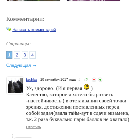
подсказки
подсказки ЗАКРЫТО
Комментарии:
Написать комментарий
Страницы:
1
2
3
4
Хинтики. Авторские
Кабинет Волшебных
подсказки от Golden Nut.
Подсказок открыт до конца
→
Следующая
Кабинет Волшебных
недели. Подсказки от
Подсказок
Гурбуза
+
2
tashka
20 сентября 2017 года
#
Ух, здорово! (И я первая
)
Качество, которое я хотела бы развить
-настойчивость ( в отстаивании своей точки
зрения, достижении поставленных перед
собой задач(взяла тайм-аут в сдачи экзамена,
т.к. 2 раза буквально пары баллов не хватало)
Кабинет Волшебных
Кабинет Волшебных
Ответить
Подсказок. Твой девиз на
Подсказок c Point of You (C)
ноябрь. Кабинет
открывается до пятницы.