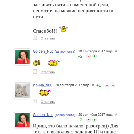
заставить идти к намеченной цели,
несмотря на мелкие неприятности по
пути.
Спасибо!!!
↑
Ответить
Golden_Nut
20 сентября 2017 года
#
(автор поста)
+
2
↑
Ответить
+
1
Ирина1980
20 сентября 2017 года
#
↑
Ответить
Golden_Nut
20 сентября 2017 года
#
(автор поста)
+
2
Ириш, это было начало, разогрев)) Для
тех, кто выполняет задание III и пишет