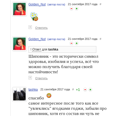
Golden_Nut
21 сентября 2017 года
#
(автор поста)
↑
Ответить
Golden_Nut
21 сентября 2017 года
#
(автор поста)
↑
Ответ
для
tashka
Шиповник - это исторически символ
здоровья, изобилия и успеха, всё что
можно получить благодаря своей
настойчивости!
↑
Ответить
+
1
tashka
21 сентября 2017 года
#
спасибо
самое интересное после того как все
"увлеклись" ягодками годжи, забыли про
шиповник, хотя его состав ни чуть не