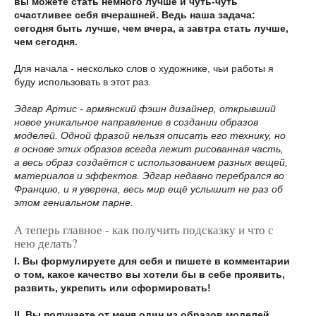
вы можете стать немного лучше и чуть-чуть
счастливее себя вчерашней. Ведь наша задача:
сегодня быть лучше, чем вчера, а завтра стать лучше,
чем сегодня.
Для начала - несколько слов о художнике, чьи работы я
буду использовать в этот раз.
Эдгар Артис - армянский фэшн дизайнер, открывший
новое уникальное направление в создании образов
моделей. Одной фразой нельзя описать его технику, но
в основе этих образов всегда лежит рисованная часть,
а весь образ создаётся с использованием разных вещей,
материалов и эффектов. Эдгар недавно перебрался во
Францию, и я уверена, весь мир ещё услышит не раз об
этом гениальном парне.
А теперь главное - как получить подсказку и что с
нею делать?
I. Вы формулируете для себя и пишете в комментарии
о том, какое качество вы хотели бы в себе проявить,
развить, укрепить или сформировать!
II. Вы получаете от меня один из образов моделей