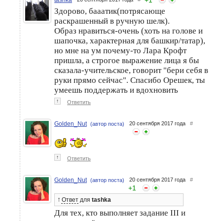
Здорово, бааатик(потрясающе
раскрашенный в ручную шелк).
Образ нравиться-очень (хоть на голове и
шапочка, характерная для башкир/татар),
но мне на ум почему-то Лара Крофт
пришла, а строгое выражение лица я бы
сказала-учительское, говорит "бери себя в
руки прямо сейчас". Спасибо Орешек, ты
умеешь поддержать и вдохновить
↑
Ответить
Golden_Nut
20 сентября 2017 года
#
(автор поста)
↑
Ответить
Golden_Nut
20 сентября 2017 года
#
(автор поста)
+
1
↑
Ответ
для
tashka
Для тех, кто выполняет задание III и