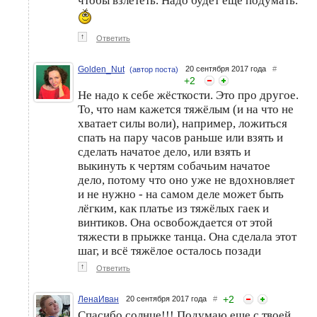
чтобы взлететь. Надо будет еще подумать.
↑
Ответить
Golden_Nut
20 сентября 2017 года
#
(автор поста)
+
2
Не надо к себе жёсткости. Это про другое.
То, что нам кажется тяжёлым (и на что не
хватает силы воли), например, ложиться
спать на пару часов раньше или взять и
сделать начатое дело, или взять и
выкинуть к чертям собачьим начатое
дело, потому что оно уже не вдохновляет
и не нужно - на самом деле может быть
лёгким, как платье из тяжёлых гаек и
винтиков. Она освобождается от этой
тяжести в прыжке танца. Она сделала этот
шаг, и всё тяжёлое осталось позади
↑
Ответить
+
2
ЛенаИван
20 сентября 2017 года
#
Спасибо солнце!!! Подумаю еще с твоей