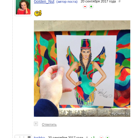
закрывается, осталась
Golden_Nut
20 сентября 2017 года
#
(автор поста)
одна последняя подсказка
↑
Ответить
+
1
tashka
20 сентября 2017 года
#