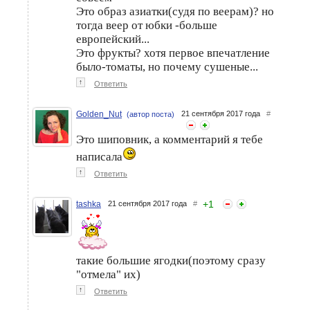
Это образ азиатки(судя по веерам)? но
тогда веер от юбки -больше
европейский...
Это фрукты? хотя первое впечатление
было-томаты, но почему сушеные...
↑
Ответить
Golden_Nut
21 сентября 2017 года
#
(автор поста)
Это шиповник, а комментарий я тебе
написала
↑
Ответить
+
1
tashka
21 сентября 2017 года
#
такие большие ягодки(поэтому сразу
"отмела" их)
↑
Ответить