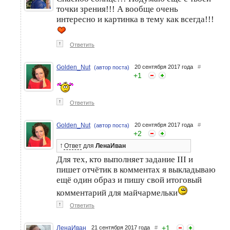
точки зрения!!! А вообще очень
интересно и картинка в тему как всегда!!!
↑
Ответить
Golden_Nut
20 сентября 2017 года
#
(автор поста)
+
1
↑
Ответить
Golden_Nut
20 сентября 2017 года
#
(автор поста)
+
2
↑
Ответ
для
ЛенаИван
Для тех, кто выполняет задание III и
пишет отчётик в комментах я выкладываю
ещё один образ и пишу свой итоговый
комментарий для майчармельки
↑
Ответить
+
1
ЛенаИван
21 сентября 2017 года
#