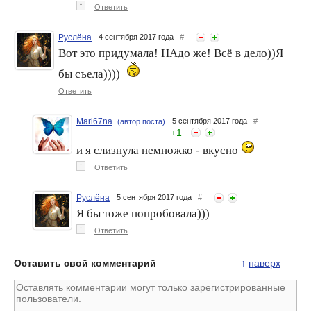
↑
Ответить
Руслёна
4 сентября 2017 года
#
Вот это придумала! НАдо же! Всё в дело))Я
бы съела))))
Ответить
Mari67na
5 сентября 2017 года
#
(автор поста)
+
1
и я слизнула немножко - вкусно
↑
Ответить
Руслёна
5 сентября 2017 года
#
Я бы тоже попробовала)))
↑
Ответить
Оставить свой комментарий
↑
наверх