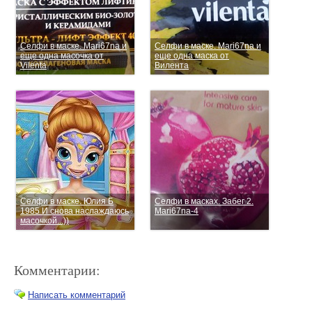
Селфи в маске. Mari67na и
Селфи в маске. Mari67na и
еще одна масочка от
еще одна маска от
Vilenta
Вилента
Селфи в маске. Юлия Б
Селфи в масках. Забег 2.
1985 И снова наслаждаюсь
Mari67na-4
масочкой...))
Комментарии:
Написать комментарий