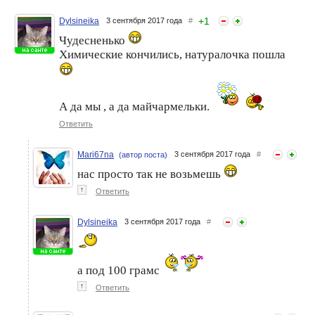
+
1
Dylsineika
3 сентября 2017 года
#
Чудесненько
Селфи в маске. Mari67na
Селфи в маске. Mari67na -
Химические кончились, натуралочка пошла
или три девицы у окна
Маска на сегодня
А да мы , а да майчармельки.
Ответить
Mari67na
3 сентября 2017 года
#
(автор поста)
нас просто так не возьмешь
↑
Ответить
Селфи в маске. Mari67na и
Селфи в масках. Забег 2.
маска дня
Mari67na-1
Dylsineika
3 сентября 2017 года
#
а под 100 грамс
↑
Ответить