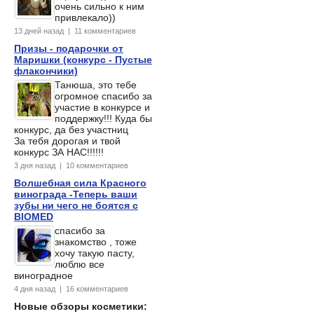
очень сильно к ним
привлекало))
13 дней назад | 11 комментариев
Призы - подарочки от
Маришки (конкурс - Пустые
флакончики)
Танюша, это тебе
огромное спасибо за
участие в конкурсе и
поддержку!!! Куда бы
конкурс, да без участниц
За тебя дорогая и твой
конкурс ЗА НАС!!!!!!
3 дня назад | 10 комментариев
Волшебная сила Красного
винограда -Теперь ваши
зубы ни чего не боятся с
BIOMED
спасибо за
знакомство , тоже
хочу такую пасту,
люблю все
виноградное
4 дня назад | 16 комментариев
Новые обзоры косметики: