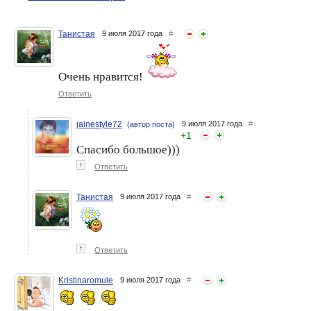
Танистая
9 июля 2017 года
#
"В июне 1941"... помним,
"Девочка, которая любила
гордимся, чтим!
Тома Гордона"
Очень нравится!
Ответить
jainestyle72
9 июля 2017 года
#
(автор поста)
+
1
Спасибо большое)))
↑
Ответить
Танистая
9 июля 2017 года
#
Скончался режиссер
Александр Гордон
Александр Гордон
развелся с молодой
супругой
↑
Ответить
Kristinaromule
9 июля 2017 года
#