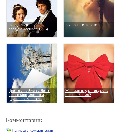
"Гордость и
А я осень или лето?
предубеждение" (1995)
Цветотипы Зима и Лето:
Женская грудь - гордость
цвет волос, макияж и
или проблема?
другие особенности
Комментарии:
Написать комментарий