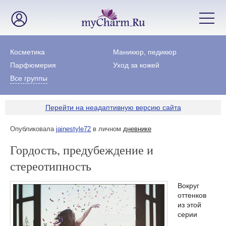
Косметика
Маникюр, педикюр
Парфюмерия
Уход за кожей
Все группы
Перейти на неадаптивную версию сайта
Опубликовала
jainestyle72
в личном
дневнике
Гордость, предубеждение и
стереотипность
Вокруг
оттенков
из этой
серии