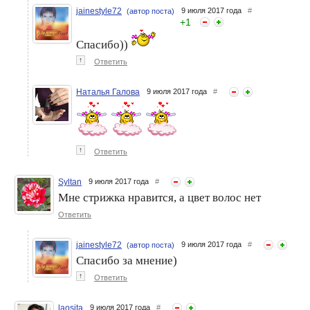
jainestyle72
9 июля 2017 года
#
(автор поста)
+
1
Спасибо))
↑
Ответить
Наталья Галова
9 июля 2017 года
#
↑
Ответить
Syltan
9 июля 2017 года
#
Мне стрижка нравится, а цвет волос нет
Ответить
jainestyle72
9 июля 2017 года
#
(автор поста)
Спасибо за мнение)
↑
Ответить
laosita
9 июля 2017 года
#