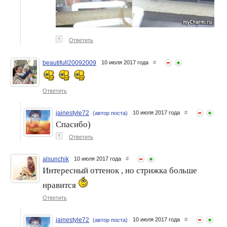
↑
Ответить
beautifull20092009
10 июля 2017 года
#
Ответить
jainestyle72
10 июля 2017 года
#
(автор поста)
Спасибо)
↑
Ответить
alsunchik
10 июля 2017 года
#
Интересный оттенок , но стрижка больше
нравится
Ответить
jainestyle72
10 июля 2017 года
#
(автор поста)