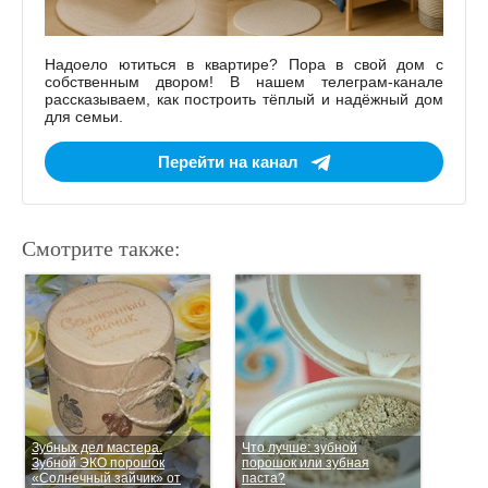
Надоело ютиться в квартире? Пора в свой дом с
собственным двором! В нашем телеграм-канале
рассказываем, как построить тёплый и надёжный дом
для семьи.
Перейти на канал
Смотрите также:
Зубных дел мастера.
Что лучше: зубной
Зубной ЭКО порошок
порошок или зубная
«Солнечный зайчик» от
паста?