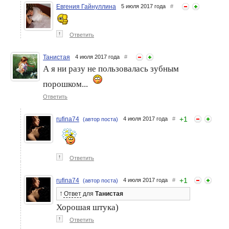
Евгения Гайнуллина
5 июля 2017 года
#
↑
Ответить
Танистая
4 июля 2017 года
#
А я ни разу не пользовалась зубным
порошком...
Ответить
+
1
rufina74
4 июля 2017 года
#
(автор поста)
↑
Ответить
+
1
rufina74
4 июля 2017 года
#
(автор поста)
↑
Ответ
для
Танистая
Хорошая штука)
↑
Ответить