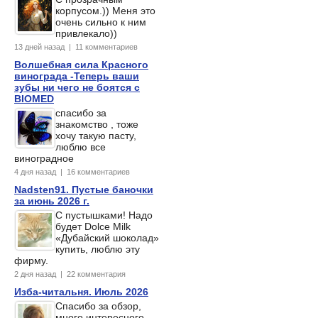
корпусом.)) Меня это
очень сильно к ним
привлекало))
13 дней назад | 11 комментариев
Волшебная сила Красного
винограда -Теперь ваши
зубы ни чего не боятся с
BIOMED
спасибо за
знакомство , тоже
хочу такую пасту,
люблю все
виноградное
4 дня назад | 16 комментариев
Nadsten91. Пустые баночки
за июнь 2026 г.
С пустышками! Надо
будет Dolce Milk
«Дубайский шоколад»
купить, люблю эту
фирму.
2 дня назад | 22 комментария
Изба-читальня. Июль 2026
Спасибо за обзор,
много интересного,