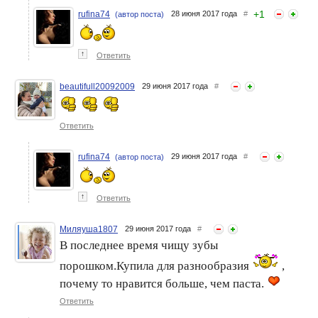
+
1
rufina74
28 июня 2017 года
#
(автор поста)
↑
Ответить
beautifull20092009
29 июня 2017 года
#
Ответить
rufina74
29 июня 2017 года
#
(автор поста)
↑
Ответить
Миляуша1807
29 июня 2017 года
#
В последнее время чищу зубы
порошком.Купила для разнообразия
,
почему то нравится больше, чем паста.
Ответить