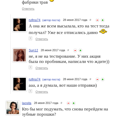
доступного кальция для
фабрики трав
зубов
Ответить
rufina74
28 июня 2017 года
#
(автор поста)
А она же всем высылала, кто на тест тогда
получал? Уже все отписались давно
↑
Ответить
Ухаживаем за зубами по-
Чистим зубы и сохраняем
Sun12
28 июня 2017 года
#
современному
планету
не, я не на тестирование. У них акция
была по пробникам, написали что ждите))
↑
Ответить
rufina74
28 июня 2017 года
#
(автор поста)
ааа, а я думала, вот наши отправки)
↑
Ответить
laosita
28 июня 2017 года
#
Кто бы мог подумать, что снова перейдем на
зубные порошки?