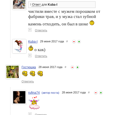
↑
Ответ
для
Kuba-I
чистили вместе с мужем порошком от
фабрики трав, и у мужа стал зубной
камень отходить, он был в шоке
↑
Ответить
Kuba-I
29 июня 2017 года
#
о как)
↑
Ответить
Гостюшка
28 июня 2017 года
#
Ответить
rufina74
28 июня 2017 года
#
(автор поста)
↑
Ответить