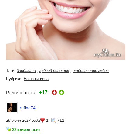
Тэги:
биобьюти
,
зубной порошок
,
отбеливание зубов
Рубрика:
Наша гигиена
+17
Рейтинг поста:
rufina74
1
712
28 июня 2017 года
33 комментария