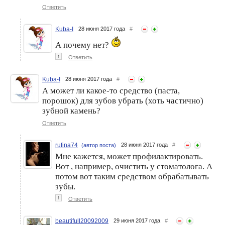
Ответить
Kuba-I
28 июня 2017 года
#
А почему нет?
↑
Ответить
Kuba-I
28 июня 2017 года
#
А может ли какое-то средство (паста,
порошок) для зубов убрать (хоть частично)
зубной камень?
Ответить
rufina74
28 июня 2017 года
#
(автор поста)
Мне кажется, может профилактировать.
Вот , например, очистить у стоматолога. А
потом вот таким средством обрабатывать
зубы.
↑
Ответить
beautifull20092009
29 июня 2017 года
#