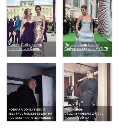
Ксения Собчак тоже
Пять платьев Ксении
прилетела в Канны
Собчак на премии МУЗ-ТВ
Ксения Собчак купила
Фолловеры
квартиру бомжевавшей на
раскритиковали фигуру
протяжении четырнадцати
Ксении Собчак
лет жертве секты