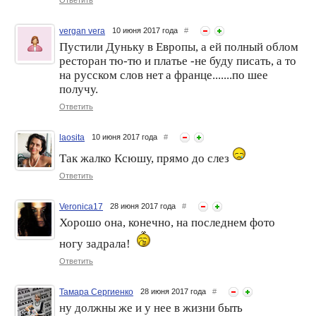
vergan vera
10 июня 2017 года
#
Пустили Дуньку в Европы, а ей полный облом
ресторан тю-тю и платье -не буду писать, а то
на русском слов нет а франце.......по шее
получу.
Ответить
laosita
10 июня 2017 года
#
Так жалко Ксюшу, прямо до слез
Ответить
Veronica17
28 июня 2017 года
#
Хорошо она, конечно, на последнем фото
ногу задрала!
Ответить
Тамара Сергиенко
28 июня 2017 года
#
ну должны же и у нее в жизни быть