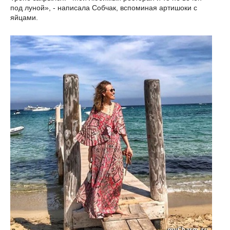
под луной», - написала Собчак, вспоминая артишоки с
яйцами.