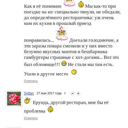
Как я её понимаю
Мы как-то при
поездке на юг специально тянули, не обедали,
до определённого ресторанчика: уж очень
нам их кухня в прошлый приезд
понравилась...
Доехали голоднючие, а
эти заразы повара сменили и у них вместо
безумно вкусных мантов и бешбармака
гамбургеры страшные с хот-догами... Вот это
был обломище!!!
Не стали мы там есть.
Ушли в другое место
Ответить
Syltan
27 мая 2017 года
#
Ерунда, другой ресторан, мне бы её
проблемы
Ответить