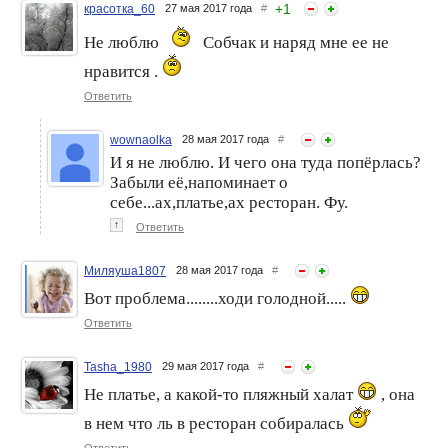
+
1
красотка_60
27 мая 2017 года
#
Не люблю
Собчак и наряд мне ее не
нравится .
Ответить
wownaolka
28 мая 2017 года
#
И я не люблю. И чего она туда попёрлась?
Забыли её,напоминает о
себе...ах,платье,ах ресторан. Фу.
↑
Ответить
Миляуша1807
28 мая 2017 года
#
Вот проблема........ходи голодной.....
Ответить
Tasha_1980
29 мая 2017 года
#
Не платье, а какой-то пляжный халат
, она
в нем что ль в ресторан собиралась
Ответить