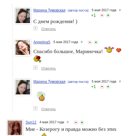
Марина Тумовская
5 мая 2017 года
#
(автор поста)
+
1
С днем рождения! )
↑
Ответить
Angelina5
5 мая 2017 года
#
Спасибо большое, Мариночка!
↑
Ответить
Марина Тумовская
5 мая 2017 года
#
(автор поста)
+
1
↑
Ответить
Sun12
4 мая 2017 года
#
Мне - Козерогу и правда можно без этих