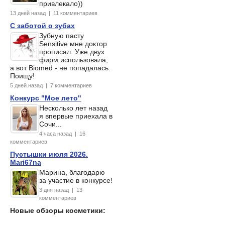
привлекало))
13 дней назад | 11 комментариев
С заботой о зубах
Зубную пасту
Sensitive мне доктор
прописал. Уже двух
фирм использовала,
а вот Biomed - не попадалась.
Поищу!
5 дней назад | 7 комментариев
Конкурс "Мое лето"
Несколько лет назад
я впервые приехала в
Сочи...
4 часа назад | 16
комментариев
Пустышки июля 2026.
Mari67na
Марина, благодарю
за участие в конкурсе!
3 дня назад | 13
комментариев
Новые обзоры косметики: