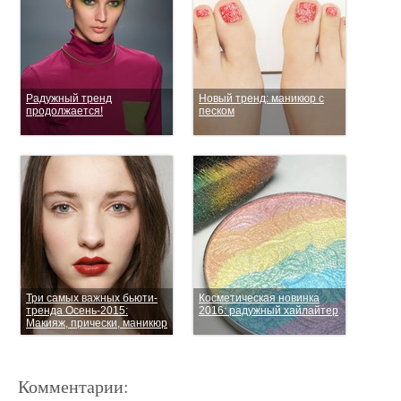
Радужный тренд
Новый тренд: маникюр с
продолжается!
песком
Три самых важных бьюти-
Косметическая новинка
тренда Осень-2015:
2016: радужный хайлайтер
Макияж, прически, маникюр
Комментарии: