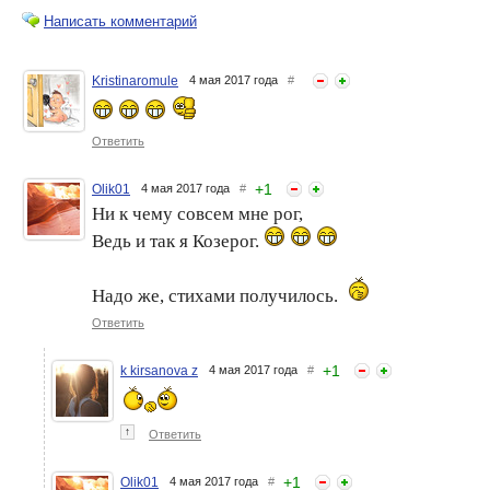
Написать комментарий
Kristinaromule
4 мая 2017 года
#
Новый тренд –
Прическа: главный тренд
дополнительная пара глаз
2017
Ответить
+
1
Olik01
4 мая 2017 года
#
Ни к чему совсем мне рог,
Ведь и так я Козерог.
Надо же, стихами получилось.
Ответить
Новый год 2017 – год
Косы-розы – модный тренд
+
1
k kirsanova z
4 мая 2017 года
#
Красного Огненного
в прическах 2018
Петуха! Аксессуары,
прическа, маникюр 2017!
Часть 4
↑
Ответить
+
1
Olik01
4 мая 2017 года
#