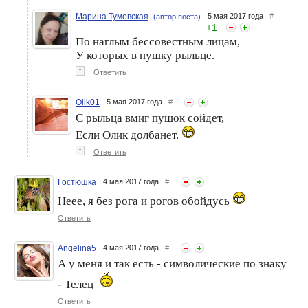
Марина Тумовская
5 мая 2017 года
#
(автор поста)
+
1
По наглым бессовестным лицам,
У которых в пушку рыльце.
↑
Ответить
Olik01
5 мая 2017 года
#
С рыльца вмиг пушок сойдет,
Если Олик долбанет.
↑
Ответить
Гостюшка
4 мая 2017 года
#
Неее, я без рога и рогов обойдусь
Ответить
Angelina5
4 мая 2017 года
#
А у меня и так есть - символические по знаку
- Телец
Ответить