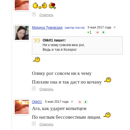
↑
Ответить
Марина Тумовская
5 мая 2017 года
#
(автор поста)
+
1
Olik01 пишет:
Ни к чему совсем мне рог,
Ведь и так я Козерог
Олику рог совсем ни к чему
Плохим она и так даст по кочану
↑
Ответить
Olik01
5 мая 2017 года
#
Ага, как ударит копытцем
По наглым бессовестным лицам.
↑
Ответить