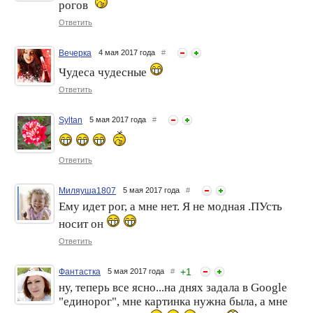
рогов
Ответить
Вечерка
4 мая 2017 года
#
Чудеса чудесные
Ответить
Syltan
5 мая 2017 года
#
Ответить
Миляуша1807
5 мая 2017 года
#
Ему идет рог, а мне нет. Я не модная .ПУсть
носит он
Ответить
+
1
Фантастка
5 мая 2017 года
#
ну, теперь все ясно...на днях задала в Google
"единорог", мне картинка нужна была, а мне