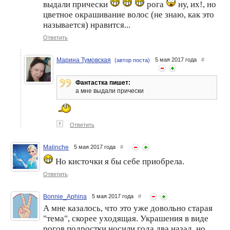
выдали прически
рога
ну, их!, но
цветное окрашивание волос (не знаю, как это
называется) нравится...
Ответить
Марина Тумовская
5 мая 2017 года
#
(автор поста)
Фантастка пишет:
а мне выдали прически
↑
Ответить
Malinche
5 мая 2017 года
#
Но кисточки я бы себе приобрела.
Ответить
Bonnie_Aphina
5 мая 2017 года
#
А мне казалось, что это уже довольно старая
"тема", скорее уходящая. Украшения в виде
рогов подростки носили года два назад, но