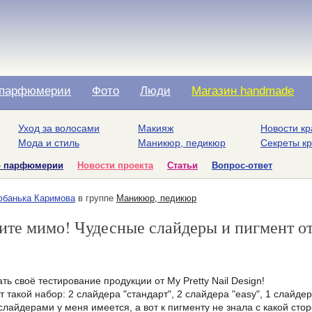
парфюмерии
Фото
Люди
Магазин handmade
Уход за волосами
Макияж
Новости кр
Мода и стиль
Маникюр, педикюр
Секреты к
о парфюмерии
Новости проекта
Статьи
Вопрос-ответ
банька Каримова
в группе
Маникюр, педикюр
ите мимо! Чудесные слайдеры и пигмент от 
ть своё тестирование продукции от My Pretty Nail Design!
 такой набор: 2 слайдера "стандарт", 2 слайдера "easy", 1 слайде
слайдерами у меня имеется, а вот к пигменту не знала с какой сто