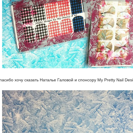
сибо хочу сказать Наталье Галовой и спонсору My Pretty Nail Desi