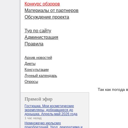
Конкурс обзоров
Материалы от партнеров
Обсуждение проекта
Тур по сайту
Администрация
Правила
Архив новостей
Диеты
Консультации
Лунный календарь
Опросы
Так как погода
Прямой эфир
Гостюшка. Мои косметические
экземпляры, добравшиеся до
донышка. Апрель-май 2026 года
1 час назад
Немножечко июльских
приобретений. Уход, декоративка и