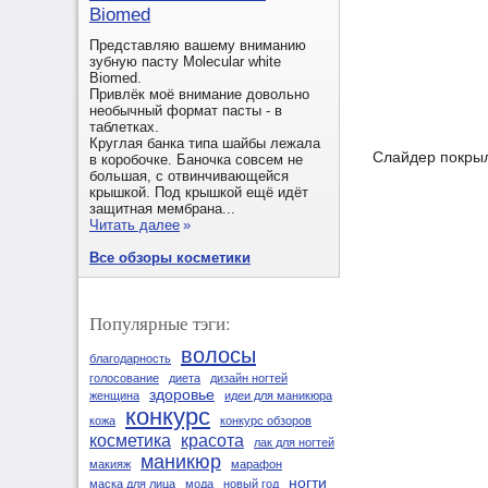
Biomed
Представляю вашему вниманию
зубную пасту Molecular white
Biomed.
Привлёк моё внимание довольно
необычный формат пасты - в
таблетках.
Круглая банка типа шайбы лежала
Слайдер покрыла
в коробочке. Баночка совсем не
большая, с отвинчивающейся
крышкой. Под крышкой ещё идёт
защитная мембрана...
Читать далее
»
Все обзоры косметики
Популярные тэги:
волосы
благодарность
голосование
диета
дизайн ногтей
здоровье
женщина
идеи для маникюра
конкурс
кожа
конкурс обзоров
косметика
красота
лак для ногтей
маникюр
макияж
марафон
ногти
маска для лица
мода
новый год