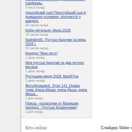
парфюмы.
3 часа назад
Адыгейский сыр! Простейший сыр в
домашних условиях, получится у
каждого
10 часов назад
Изба-читальня. Июль 2026
10 часов назад
Nadsten91. Пустые баночки за июнь
2026 г.
15 часов назад
Конкурс "Мое лето"
1 день назад
Мои пустые баночки за два летних
месяца
1 день назад
Пустышки июля 2026. Mari67na
1 день назад
Фотофлэшмоб. Этап 141. Новая
тема: Кукла Маша, кукла Даша, кукла
Миша...
2 дня назад
Призы - подарочки от Маришки
(конкурс - Пустые флакончики)
2 дня назад
Кто online
Слайдер Slider 