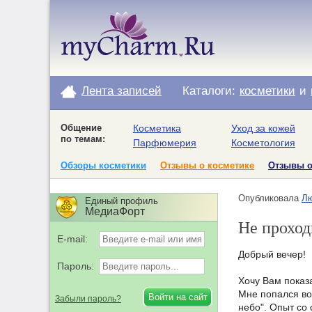
Лента записей
Каталоги:
косметики
и
Общение
Косметика
Уход за кожей
по темам:
Парфюмерия
Косметология
Обзоры косметики
Отзывы о косметике
Отзывы 
Опубликовала
Лю
Единый профиль
МедиаФорт
Не проход
E-mail:
Добрый вечер!
Пароль:
Хочу Вам показа
Мне попался вот
Забыли пароль?
небо". Опыт со 