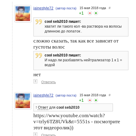
jainestyle72
15 мая 2018 года
#
(автор поста)
+
1
cool seb2010 пишет:
хватит ли такого кол -ва раствора на волосы
длинною до лопаток .
сложно сказать, так как все зависит от
густоты волос
cool seb2010 пишет:
И надо ли разбавлять нейтрализатор 1 к 1 =
водой
нет
↑
Ответить
jainestyle72
15 мая 2018 года
#
(автор поста)
+
1
↑
Ответ
для
cool seb2010
https://www.youtube.com/watch?
v=trly6TZ8UVk&t=5551s - посмотрите
этот видеоролик))
↑
Ответить