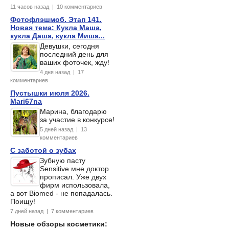
11 часов назад | 10 комментариев
Фотофлэшмоб. Этап 141.
Новая тема: Кукла Маша,
кукла Даша, кукла Миша...
Девушки, сегодня
последний день для
ваших фоточек, жду!
4 дня назад | 17
комментариев
Пустышки июля 2026.
Mari67na
Марина, благодарю
за участие в конкурсе!
5 дней назад | 13
комментариев
С заботой о зубах
Зубную пасту
Sensitive мне доктор
прописал. Уже двух
фирм использовала,
а вот Biomed - не попадалась.
Поищу!
7 дней назад | 7 комментариев
Новые обзоры косметики: