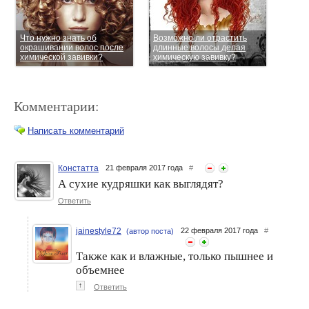
Что нужно знать об
Возможно ли отрастить
окрашивании волос после
длинные волосы делая
химической завивки?
химическую завивку?
Комментарии:
Написать комментарий
Констатта
21 февраля 2017 года
#
А сухие кудряшки как выглядят?
Green Pharma и Evinal:
Химическая завивка
уход за волосами после
Ответить
ресниц
химической завивки или
карвинга
jainestyle72
22 февраля 2017 года
#
(автор поста)
Также как и влажные, только пышнее и
объемнее
↑
Ответить