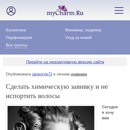
Косметика
Маникюр, педикюр
Парфюмерия
Уход за кожей
Все группы
Перейти на неадаптивную версию сайта
Опубликовала
jainestyle72
в личном
дневнике
Сделать химическую завивку и не
испортить волосы
Сегодня
я хочу
вам