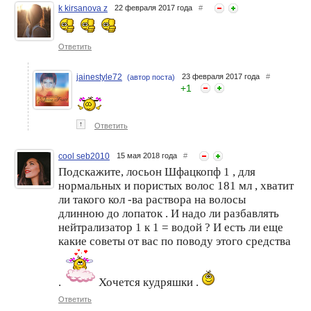
k kirsanova z
22 февраля 2017 года
#
Как выглядит хим. завивка
Если вы испортили
после отрастания корней?
волосы...
Ответить
jainestyle72
23 февраля 2017 года
#
(автор поста)
+
1
↑
Ответить
cool seb2010
15 мая 2018 года
#
Подскажите, лосьон Шфацкопф 1 , для
нормальных и пористых волос 181 мл , хватит
ли такого кол -ва раствора на волосы
длинною до лопаток . И надо ли разбавлять
нейтрализатор 1 к 1 = водой ? И есть ли еще
какие советы от вас по поводу этого средства
.
Хочется кудряшки .
Ответить