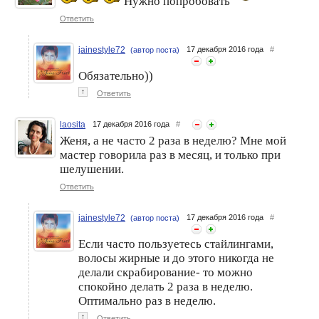
Нужно попробовать
Ответить
jainestyle72
17 декабря 2016 года
#
(автор поста)
Обязательно))
↑
Ответить
laosita
17 декабря 2016 года
#
Женя, а не часто 2 раза в неделю? Мне мой
мастер говорила раз в месяц, и только при
шелушении.
Ответить
jainestyle72
17 декабря 2016 года
#
(автор поста)
Если часто пользуетесь стайлингами,
волосы жирные и до этого никогда не
делали скрабирование- то можно
спокойно делать 2 раза в неделю.
Оптимально раз в неделю.
↑
Ответить