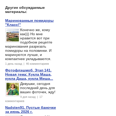
Другие обсуждаемые
материалы:
Маринованные помидоры
"Класс!"
Конечно же, кому
как))) Но мне
нравится вот при
подобном рецепте
маринования разрезать
помидоры на половинки. И
маринуются лучше, и
компактнее укладываются.
1 день назад | 46 комментариев
Фотофлэшмоб. Этап 141.
Новая тема: Кукла Маша,
кукла Даша, кукла Миша...
Девушки, сегодня
последний день для
ваших фоточек, жду!
4 дня назад | 17
комментариев
Nadsten91. Пустые баночки
за июнь 2026 г.