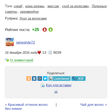
Тэги:
скраб
,
кожа головы
,
массаж
,
уход за волосами
,
Полезные
советы
,
рекомендую
Рубрика:
Уход за волосами
+25
Рейтинг поста:
jainestyle72
13
9039
16 декабря 2016 года
51 комментарий
Поделиться:
Код для вставки
« Красивый оттенок волос
|
Чай для волос »
без химии