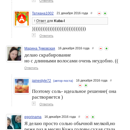
Ответить
Татиана1002
21 декабря 2016 года
#
↑
Ответ
для
Kuba-I
)))))))))))))))))))))))))))))))
↑
Ответить
Марина Тумовская
16 декабря 2016 года
#
делаю скрабирование
но с длинными волосами очень неудобно. ((
Ответить
jainestyle72
16 декабря 2016 года
#
(автор поста)
Поэтому соль- идеальное решение( она
растворяется )
↑
Ответить
egorinama
16 декабря 2016 года
#
Я делаю просто солью обычной мелкой,но
реже,раз в месяц.Кожа головы сухая стала