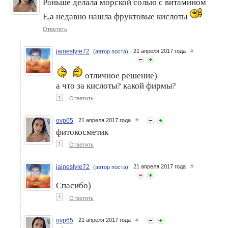
Раньше делала морской солью с витамином
Е,а недавно нашла фруктовые кислоты
Ответить
jainestyle72
21 апреля 2017 года
#
(автор поста)
отличное решение)
а что за кислоты? какой фирмы?
↑
Ответить
ovp65
21 апреля 2017 года
#
фитокосметик
↑
Ответить
jainestyle72
21 апреля 2017 года
#
(автор поста)
Спасибо)
↑
Ответить
ovp65
21 апреля 2017 года
#