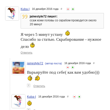
спектр ухода! Выполнение
спектр ухода! Выполнение
Задачи №5
Задачи №3
Kuba-I
16 декабря 2016 года
#
jainestyle72 пишет:
ссаж кожи головы со скрабом проводится около
20 минут
Я через 5 минут устану
Спасибо за статью. Скрабирование - нужное
дело
Ответить
jainestyle72
16 декабря 2016 года
#
(автор поста)
Варьируйте под себе( как вам удобно)))
↑
Ответить
Kuba-I
16 декабря 2016 года
#
↑