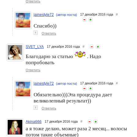
Ответить
jainestyle72
17 декабря 2016 года
#
(автор поста)
Спасибо))
↑
Ответить
SVET_LYA
17 декабря 2016 года
#
Благодарю за статью
. Надо
попробовать
Ответить
jainestyle72
17 декабря 2016 года
#
(автор поста)
Обязательно)))Эта процедура дает
великолепный результат))
↑
Ответить
Akina666
17 декабря 2016 года
#
а я тоже делаю, может раза 2 месяц... волосы
потом такие объемные)