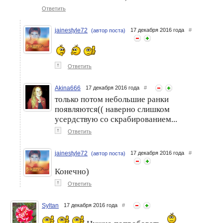
Ответить
jainestyle72
17 декабря 2016 года
#
(автор поста)
↑
Ответить
Akina666
17 декабря 2016 года
#
только потом небольшие ранки
появляются(( наверно слишком
усердствую со скрабированием...
↑
Ответить
jainestyle72
17 декабря 2016 года
#
(автор поста)
Конечно)
↑
Ответить
Syltan
17 декабря 2016 года
#