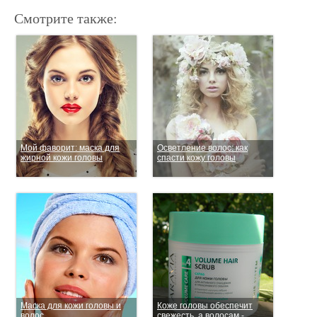
Смотрите также:
Мой фаворит: маска для
Осветление волос: как
жирной кожи головы
спасти кожу головы
Маска для кожи головы и
Коже головы обеспечит
волос.
свежесть, а волосам -