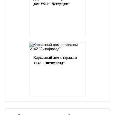
дом V519 "Летбридж"
Каркасный дом с гаражом
V142 "Литчфиелд"