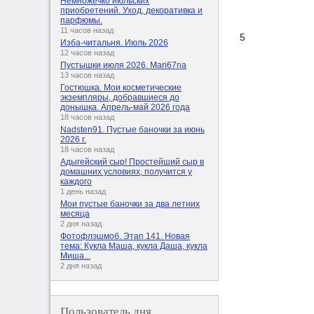
Немножечко июльских
приобретений. Уход, декоративка и
парфюмы.
11 часов назад
5
Изба-читальня. Июль 2026
12 часов назад
Пустышки июля 2026. Mari67na
13 часов назад
Гостюшка. Мои косметические
экземпляры, добравшиеся до
донышка. Апрель-май 2026 года
18 часов назад
Nadsten91. Пустые баночки за июнь
2026 г.
18 часов назад
Адыгейский сыр! Простейший сыр в
домашних условиях, получится у
каждого
1 день назад
Мои пустые баночки за два летних
месяца
2 дня назад
Фотофлэшмоб. Этап 141. Новая
тема: Кукла Маша, кукла Даша, кукла
Миша...
2 дня назад
Пользователь дня