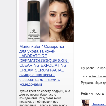
Marienkafer / Сыворотка
для ухода за кожей
LABORATOIRE
DERMATOLOGIQUE SKIN-
CLEARING EXFOLIATING
Ну разве не кра
CREAM SERUM FACIAL
очищающая крем -
Тэги:
идеи для м
сыворотка для кожи с
Рубрика:
Идеи д
комедонами
Купил крем по совету подруги, она
Рейтинг поста
долгое время боролась с
комедонами. Результат меня
поразил, у неё прошли все
Наталья 
воспаления. Теперь я пользуюсь