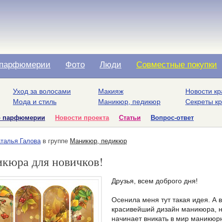
парфюмерии
Фото
Люди
Совместные покупки
Уход за волосами
Макияж
Новости кр
Мода и стиль
Маникюр, педикюр
Секреты к
о парфюмерии
Новости проекта
Статьи
Вопрос-ответ
талья Галова
в группе
Маникюр, педикюр
кюра для новичков!
Друзья, всем доброго дня!
Осенила меня тут такая идея. А
красивейший дизайн маникюра, не
начинает вникать в мир маникюрн