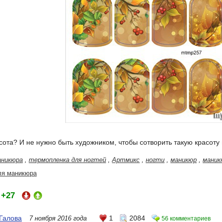
сота? И не нужно быть художником, чтобы сотворить такую красоту 
аникюра
,
термопленка для ногтей
,
Артмикс
,
ногти
,
маникюр
,
маник
ля маникюра
+27
:
Галова
1
2084
7 ноября 2016 года
56 комментариев