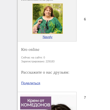
6
Navely
Кто online
Сейчас на сайте: 0
Зарегистрировано: 229183
Расскажите о нас друзьям:
Поделиться
7