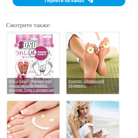
Перейти на канал
Смотрите также:
Идеальный продукт для
Конкурс «Домашний
домашнего педикюра:
педикюр».
носочки Sosu с ароматом
розы