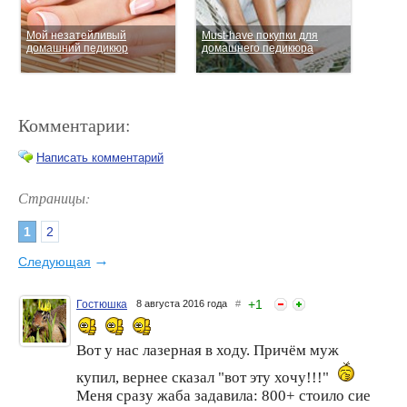
Мой незатейливый
Must-have покупки для
домашний педикюр
домашнего педикюра
Комментарии:
Написать комментарий
Страницы:
1
2
Как я делаю педикюр в
Преимущества педикюра в
домашних условиях?
домашних условиях
→
Следующая
+
1
Гостюшка
8 августа 2016 года
#
Вот у нас лазерная в ходу. Причём муж
купил, вернее сказал "вот эту хочу!!!"
Меня сразу жаба задавила: 800+ стоило сие