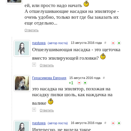
ей, или просто надо начать
А отшелушивающие насадки на эпиляторе -
очень удобно, только вот где бы заказать их
еще отдельно...
Ответить
nastuwa
13 августа 2016 года
#
(автор поста)
Отшелушивающая насадка - это щеточка
вместо эпилирующей головки?
↑
Ответить
Герасимова Евгения
15 августа 2016 года
#
+
1
это насадка на эпилятор, похожая на
насадку пилки шоль, как наждачка на
валике
↑
Ответить
nastuwa
16 августа 2016 года
#
(автор поста)
Интересно, не видела такое