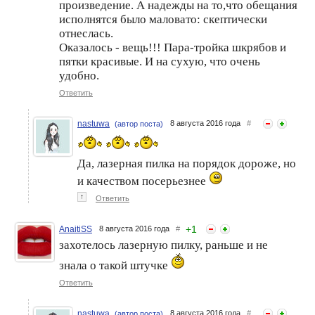
произведение. А надежды на то,что обещания
исполнятся было маловато: скептически
Конкурс с POLARIS
Средство для домашнего
отнеслась.
«Домашний педикюр»
педикюра, которое
Оказалось - вещь!!! Пара-тройка шкрябов и
вызывало восторг!
пятки красивые. И на сухую, что очень
удобно.
Ответить
nastuwa
8 августа 2016 года
#
(автор поста)
Да, лазерная пилка на порядок дороже, но
и качеством посерьезнее
↑
Ответить
+
1
AnaitiSS
8 августа 2016 года
#
захотелось лазерную пилку, раньше и не
знала о такой штучке
Ответить
nastuwa
8 августа 2016 года
#
(автор поста)