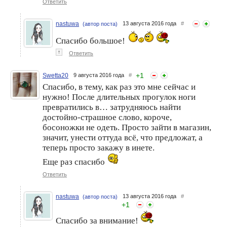
Ответить
nastuwa
13 августа 2016 года
#
(автор поста)
Спасибо большое!
↑
Ответить
+
1
Swetta20
9 августа 2016 года
#
Спасибо, в тему, как раз это мне сейчас и
нужно! После длительных прогулок ноги
превратились в… затрудняюсь найти
достойно-страшное слово, короче,
босоножки не одеть. Просто зайти в магазин,
значит, унести оттуда всё, что предложат, а
теперь просто закажу в инете.
Еще раз спасибо
Ответить
nastuwa
13 августа 2016 года
#
(автор поста)
+
1
Спасибо за внимание!