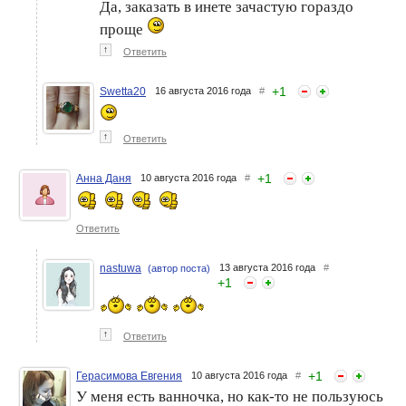
Да, заказать в инете зачастую гораздо
проще
↑
Ответить
+
1
Swetta20
16 августа 2016 года
#
↑
Ответить
+
1
Анна Даня
10 августа 2016 года
#
Ответить
nastuwa
13 августа 2016 года
#
(автор поста)
+
1
↑
Ответить
+
1
Герасимова Евгения
10 августа 2016 года
#
У меня есть ванночка, но как-то не пользуюсь