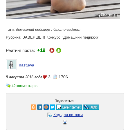
Тэги:
домашний педикюр
,
бьюти-гаджет
Рубрика:
ЗАВЕРШЕН! Конкурс "Домашний педикюр"
+19
Рейтинг поста:
nastuwa
3
1706
8 августа 2016 года
42 комментария
Поделиться:
Код для вставки