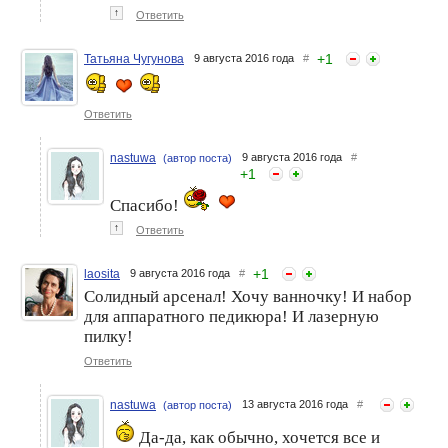
↑
Ответить
+
1
Татьяна Чугунова
9 августа 2016 года
#
Ответить
nastuwa
9 августа 2016 года
#
(автор поста)
+
1
Спасибо!
↑
Ответить
+
1
laosita
9 августа 2016 года
#
Солидный арсенал! Хочу ванночку! И набор
для аппаратного педикюра! И лазерную
пилку!
Ответить
nastuwa
13 августа 2016 года
#
(автор поста)
Да-да, как обычно, хочется все и