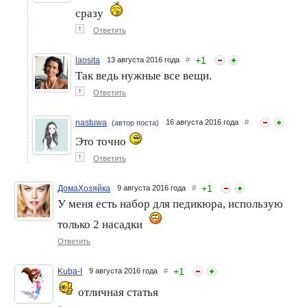
сразу
↑
Ответить
+
1
laosita
13 августа 2016 года
#
Так ведь нужные все вещи.
↑
Ответить
nastuwa
16 августа 2016 года
#
(автор поста)
Это точно
↑
Ответить
+
1
ДомаХозяйка
9 августа 2016 года
#
У меня есть набор для педикюра, использую
только 2 насадки
Ответить
+
1
Kuba-I
9 августа 2016 года
#
отличная статья