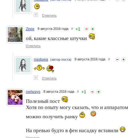
↑
Ответить
+
1
Zepe
8 августа 2016 года
#
ой, какие классные штучки
Ответить
nastuwa
9 августа 2016 года
#
(автор поста)
↑
Ответить
+
1
owlways
8 августа 2016 года
#
Полезный пост
Хотя по опыту могу сказать, что и аппаратом
можно получить ранку
На превью будто в фен насадку вставили