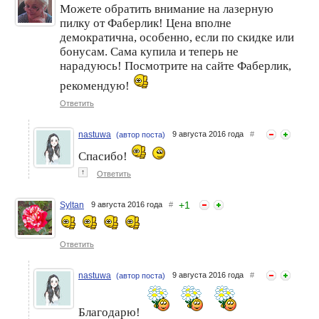
Можете обратить внимание на лазерную
пилку от Фаберлик! Цена вполне
демократична, особенно, если по скидке или
бонусам. Сама купила и теперь не
нарадуюсь! Посмотрите на сайте Фаберлик,
рекомендую!
Ответить
nastuwa
9 августа 2016 года
#
(автор поста)
Спасибо!
↑
Ответить
+
1
Syltan
9 августа 2016 года
#
Ответить
nastuwa
9 августа 2016 года
#
(автор поста)
Благодарю!