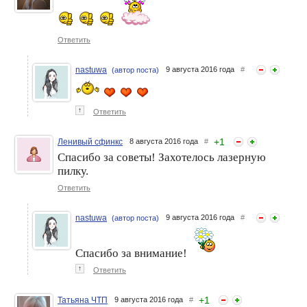
Ответить
nastuwa
9 августа 2016 года
#
(автор поста)
↑
Ответить
+
1
Ленивый сфинкс
8 августа 2016 года
#
Спасибо за советы! Захотелось лазерную
пилку.
Ответить
nastuwa
9 августа 2016 года
#
(автор поста)
Спасибо за внимание!
↑
Ответить
+
1
Татьяна ЧТП
9 августа 2016 года
#