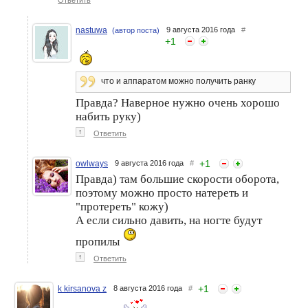
Ответить
nastuwa
9 августа 2016 года
#
(автор поста)
+
1
что и аппаратом можно получить ранку
Правда? Наверное нужно очень хорошо
набить руку)
↑
Ответить
+
1
owlways
9 августа 2016 года
#
Правда) там большие скорости оборота,
поэтому можно просто натереть и
"протереть" кожу)
А если сильно давить, на ногте будут
пропилы
↑
Ответить
+
1
k kirsanova z
8 августа 2016 года
#