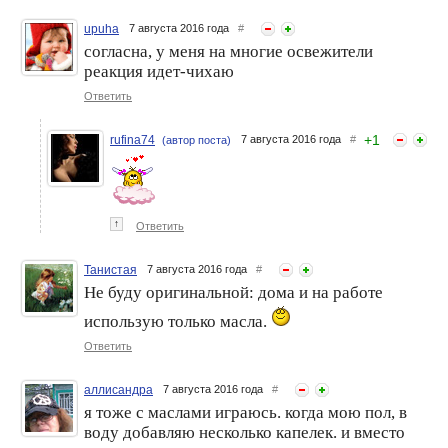
upuha
7 августа 2016 года
#
согласна, у меня на многие освежители
реакция идет-чихаю
Ответить
+
1
rufina74
7 августа 2016 года
#
(автор поста)
↑
Ответить
Танистая
7 августа 2016 года
#
Не буду оригинальной: дома и на работе
использую только масла.
Ответить
аллисандра
7 августа 2016 года
#
я тоже с маслами играюсь. когда мою пол, в
воду добавляю несколько капелек. и вместо