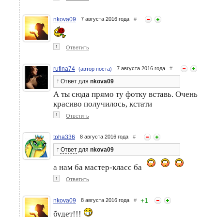
nkova09
7 августа 2016 года
#
↑
Ответить
rufina74
7 августа 2016 года
#
(автор поста)
↑
Ответ
для
nkova09
А ты сюда прямо ту фотку вставь. Очень
красиво получилось, кстати
↑
Ответить
toha336
8 августа 2016 года
#
↑
Ответ
для
nkova09
а нам ба мастер-класс ба
↑
Ответить
+
1
nkova09
8 августа 2016 года
#
будет!!!