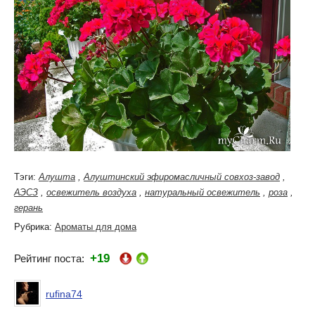
Тэги:
Алушта
,
Алуштинский эфиромасличный совхоз-завод
,
АЭСЗ
,
освежитель воздуха
,
натуральный освежитель
,
роза
,
герань
Рубрика:
Ароматы для дома
+19
Рейтинг поста:
rufina74