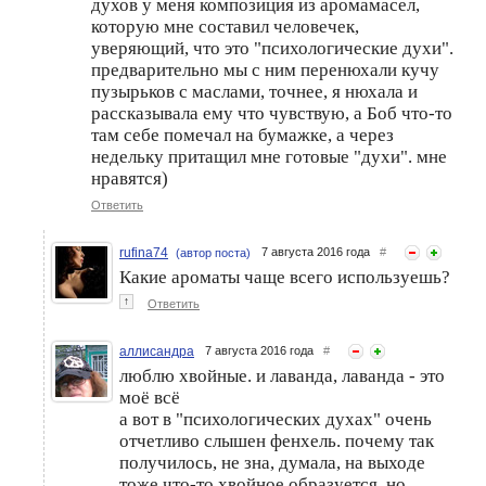
духов у меня композиция из аромамасел,
которую мне составил человечек,
уверяющий, что это "психологические духи".
предварительно мы с ним перенюхали кучу
пузырьков с маслами, точнее, я нюхала и
рассказывала ему что чувствую, а Боб что-то
там себе помечал на бумажке, а через
недельку притащил мне готовые "духи". мне
нравятся)
Ответить
rufina74
7 августа 2016 года
#
(автор поста)
Какие ароматы чаще всего используешь?
↑
Ответить
аллисандра
7 августа 2016 года
#
люблю хвойные. и лаванда, лаванда - это
моё всё
а вот в "психологических духах" очень
отчетливо слышен фенхель. почему так
получилось, не зна, думала, на выходе
тоже что-то хвойное образуется. но