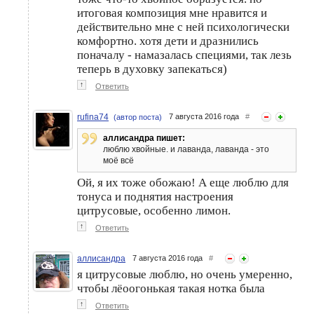
итоговая композиция мне нравится и
действительно мне с ней психологически
комфортно. хотя дети и дразнились
поначалу - намазалась специями, так лезь
теперь в духовку запекаться)
↑
Ответить
rufina74
7 августа 2016 года
#
(автор поста)
аллисандра пишет:
люблю хвойные. и лаванда, лаванда - это
моё всё
Ой, я их тоже обожаю! А еще люблю для
тонуса и поднятия настроения
цитрусовые, особенно лимон.
↑
Ответить
аллисандра
7 августа 2016 года
#
я цитрусовые люблю, но очень умеренно,
чтобы лёоогонькая такая нотка была
↑
Ответить