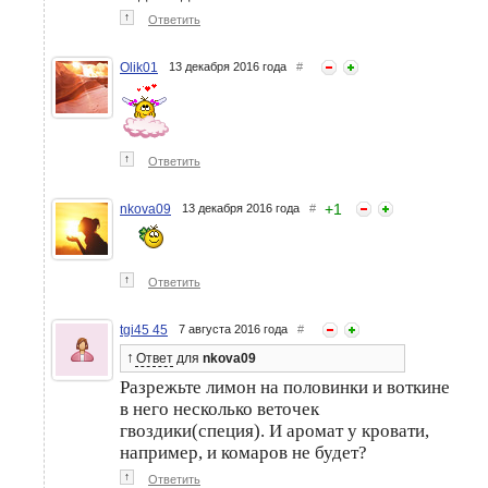
↑
Ответить
Olik01
13 декабря 2016 года
#
↑
Ответить
+
1
nkova09
13 декабря 2016 года
#
↑
Ответить
tgi45 45
7 августа 2016 года
#
↑
Ответ
для
nkova09
Разрежьте лимон на половинки и воткине
в него несколько веточек
гвоздики(специя). И аромат у кровати,
например, и комаров не будет?
↑
Ответить