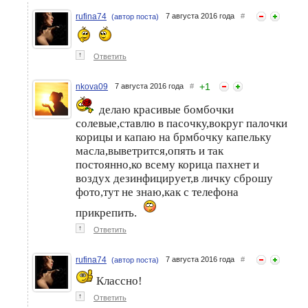
rufina74
7 августа 2016 года
#
(автор поста)
↑
Ответить
+
1
nkova09
7 августа 2016 года
#
делаю красивые бомбочки
солевые,ставлю в пасочку,вокруг палочки
корицы и капаю на брмбочку капельку
масла,выветрится,опять и так
постоянно,ко всему корица пахнет и
воздух дезинфицирует,в личку сброшу
фото,тут не знаю,как с телефона
прикрепить.
↑
Ответить
rufina74
7 августа 2016 года
#
(автор поста)
Классно!
↑
Ответить