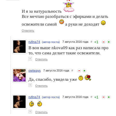
И я за натуральность
Все мечтаю разобраться с эфирками и делать
освежители самой
а руки не доходят
Ответить
+
1
rufina74
7 августа 2016 года
#
(автор поста)
В вон выше nkova09 как раз написала про
то, что сама делает такие освежители.
↑
Ответить
owlways
7 августа 2016 года
#
Да, спасибо, увидела уже
↑
Ответить
+
1
rufina74
7 августа 2016 года
#
(автор поста)
↑
Ответить