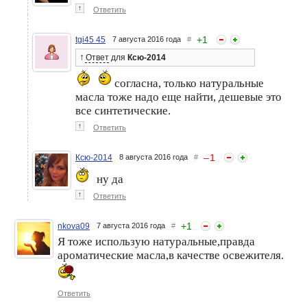
↑
Ответить
+
1
tgi45 45
7 августа 2016 года
#
↑
Ответ
для
Ксю-2014
согласна, только натуральные
масла тоже надо еще найти, дешевые это
все синтетические.
↑
Ответить
–
1
Ксю-2014
8 августа 2016 года
#
ну да
↑
Ответить
+
1
nkova09
7 августа 2016 года
#
Я тоже использую натуральные,правда
ароматические масла,в качестве освежителя.
Ответить