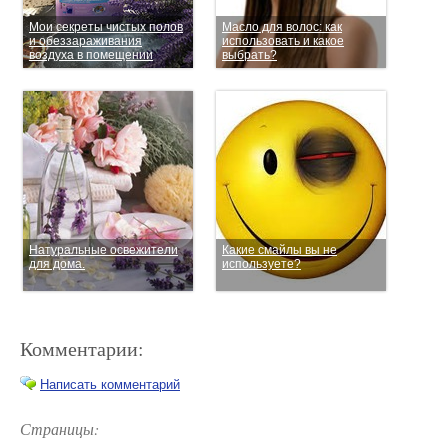
Мои секреты чистых полов
Масло для волос: как
и обеззараживания
использовать и какое
воздуха в помещении
выбрать?
Натуральные освежители
Какие смайлы вы не
для дома.
используете?
Комментарии:
Написать комментарий
Страницы: