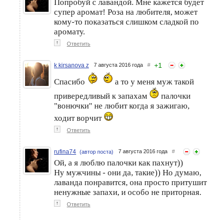
Попробуй с лавандой. Мне кажется будет
супер аромат! Роза на любителя, может
кому-то показаться слишком сладкой по
аромату.
↑
Ответить
+
1
k kirsanova z
7 августа 2016 года
#
Спасибо
а то у меня муж такой
привередливый к запахам
палочки
"вонючки" не любит когда я зажигаю,
ходит ворчит
↑
Ответить
rufina74
7 августа 2016 года
#
(автор поста)
Ой, а я люблю палочки как пахнут))
Ну мужчины - они да, такие)) Но думаю,
лаванда понравится, она просто притушит
ненужные запахи, и особо не приторная.
↑
Ответить