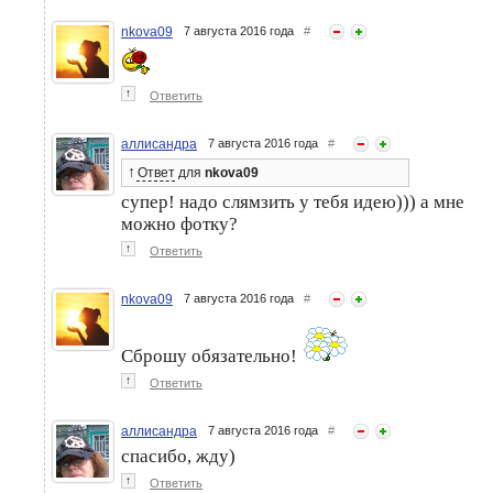
nkova09
7 августа 2016 года
#
↑
Ответить
аллисандра
7 августа 2016 года
#
↑
Ответ
для
nkova09
супер! надо слямзить у тебя идею))) а мне
можно фотку?
↑
Ответить
nkova09
7 августа 2016 года
#
Сброшу обязательно!
↑
Ответить
аллисандра
7 августа 2016 года
#
спасибо, жду)
↑
Ответить