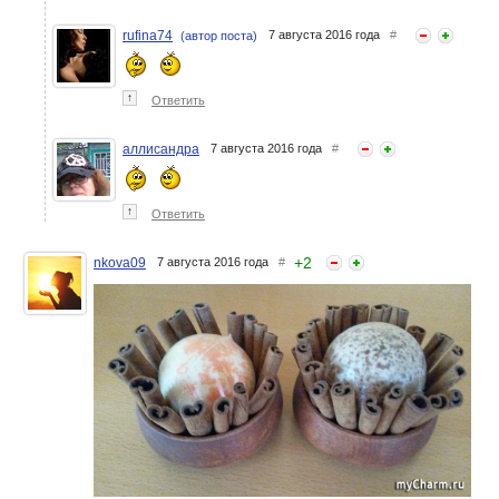
rufina74
7 августа 2016 года
#
(автор поста)
↑
Ответить
аллисандра
7 августа 2016 года
#
↑
Ответить
+
2
nkova09
7 августа 2016 года
#