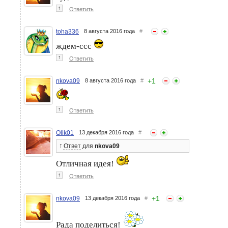
↑
Ответить
toha336
8 августа 2016 года
#
ждем-ссс
↑
Ответить
+
1
nkova09
8 августа 2016 года
#
↑
Ответить
Olik01
13 декабря 2016 года
#
↑
Ответ
для
nkova09
Отличная идея!
↑
Ответить
+
1
nkova09
13 декабря 2016 года
#
Рада поделиться!