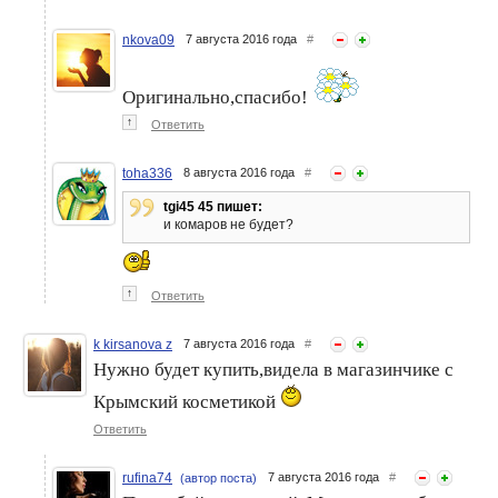
nkova09
7 августа 2016 года
#
Оригинально,спасибо!
↑
Ответить
toha336
8 августа 2016 года
#
tgi45 45 пишет:
и комаров не будет?
↑
Ответить
k kirsanova z
7 августа 2016 года
#
Нужно будет купить,видела в магазинчике с
Крымский косметикой
Ответить
rufina74
7 августа 2016 года
#
(автор поста)