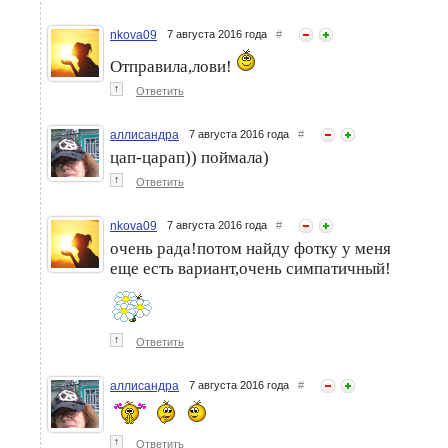
nkova09
7 августа 2016 года
#
Отправила,лови!
↑
Ответить
аллисандра
7 августа 2016 года
#
цап-царап)) поймала)
↑
Ответить
nkova09
7 августа 2016 года
#
очень рада!потом найду фотку у меня
еще есть вариант,очень симпатичный!
↑
Ответить
аллисандра
7 августа 2016 года
#
↑
Ответить