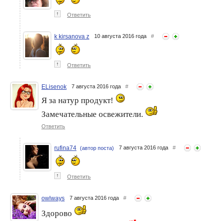
↑
Ответить
k kirsanova z
10 августа 2016 года
#
↑
Ответить
ELisenok
7 августа 2016 года
#
Я за натур продукт!
Замечательные освежители.
Ответить
rufina74
7 августа 2016 года
#
(автор поста)
↑
Ответить
owlways
7 августа 2016 года
#
Здорово