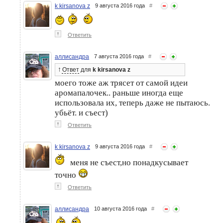
k kirsanova z
9 августа 2016 года
#
↑
Ответить
аллисандра
7 августа 2016 года
#
↑
Ответ
для
k kirsanova z
моего тоже аж трясет от самой идеи
аромапалочек.. раньше иногда еще
использовала их, теперь даже не пытаюсь.
убьёт. и съест)
↑
Ответить
k kirsanova z
9 августа 2016 года
#
меня не съест,но понадкусывает
точно
↑
Ответить
аллисандра
10 августа 2016 года
#