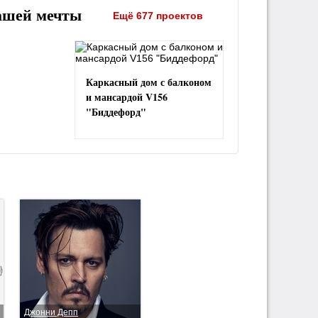
ашей мечты
Ещё 677 проектов
Каркасный дом с балконом
и мансардой V156
"Биддефорд"
Джонни Депп