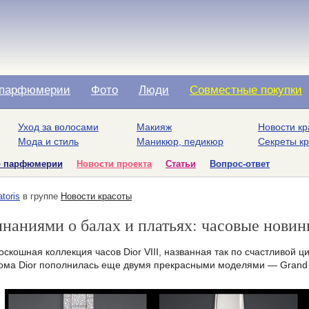
парфюмерии
Фото
Люди
Совместные покупки
Уход за волосами
Макияж
Новости кр
Мода и стиль
Маникюр, педикюр
Секреты к
о парфюмерии
Новости проекта
Статьи
Вопрос-ответ
atoris
в группе
Новости красоты
наниями о балах и платьях: часовые новин
скошная коллекция часов Dior VIII, названная так по счастливой 
ома Dior пополнилась еще двумя прекрасными моделями — Grand Ba