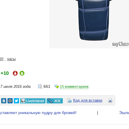
III
,
часы
+10
:
661
7 июля 2016 года
15 комментариев
Код для вставки
едставляет уникальную пудру для бровей!
|
Эшли