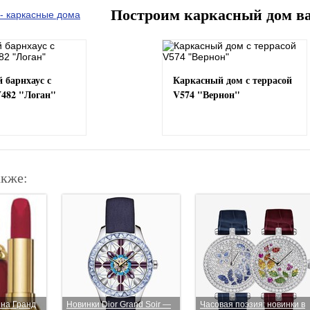
Построим каркасный дом в
 барнхаус с
Каркасный дом с террасой
V482 "Логан"
V574 "Вернон"
акже:
 на Гранд
Новинки Dior Grand Soir —
Часовая поэзия: новинки в