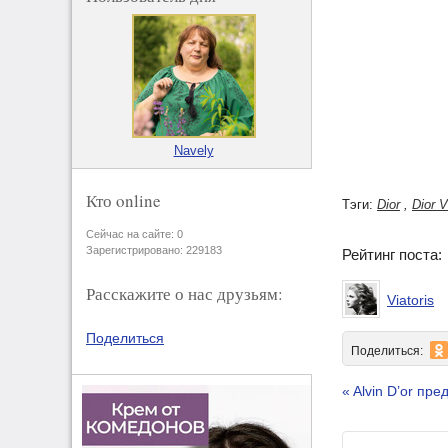
Navely
Кто online
Тэги:
Dior
,
Dior V
Сейчас на сайте: 0
Зарегистрировано: 229183
Рейтинг поста
Расскажите о нас друзьям:
Viatoris
Поделиться
Поделиться:
« Alvin D’or пр