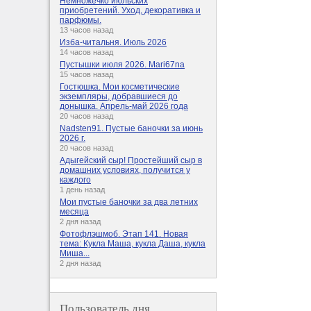
Немножечко июльских
приобретений. Уход, декоративка и
парфюмы.
13 часов назад
Изба-читальня. Июль 2026
14 часов назад
Пустышки июля 2026. Mari67na
15 часов назад
Гостюшка. Мои косметические
экземпляры, добравшиеся до
донышка. Апрель-май 2026 года
20 часов назад
Nadsten91. Пустые баночки за июнь
2026 г.
20 часов назад
Адыгейский сыр! Простейший сыр в
домашних условиях, получится у
каждого
1 день назад
Мои пустые баночки за два летних
месяца
2 дня назад
Фотофлэшмоб. Этап 141. Новая
тема: Кукла Маша, кукла Даша, кукла
Миша...
2 дня назад
Пользователь дня