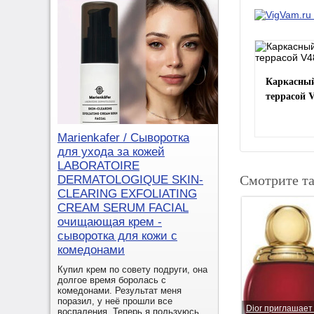
Каркасный
террасой 
Marienkafer / Сыворотка
для ухода за кожей
LABORATOIRE
Смотрите т
DERMATOLOGIQUE SKIN-
CLEARING EXFOLIATING
CREAM SERUM FACIAL
очищающая крем -
сыворотка для кожи с
комедонами
Купил крем по совету подруги, она
долгое время боролась с
комедонами. Результат меня
поразил, у неё прошли все
Dior приглашает
воспаления. Теперь я пользуюсь