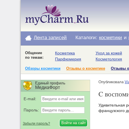
Лента записей
Каталоги:
косметики
и
Общение
Косметика
Уход за кожей
по темам:
Парфюмерия
Косметология
Обзоры косметики
Отзывы о косметике
Отзывы 
Опубликовала
Vi
Единый профиль
МедиаФорт
C воспоми
E-mail:
Удивительная ро
Пароль:
французского д
Забыли пароль?