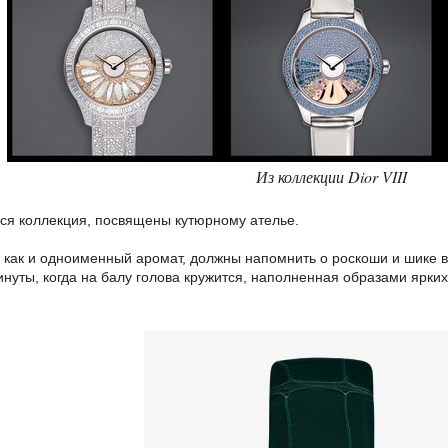
Из коллекции Dior VIII
 вся коллекция, посвящены кутюрному ателье.
, как и одноименный аромат, должны напомнить о роскоши и шике в
нуты, когда на балу голова кружится, наполненная образами ярки