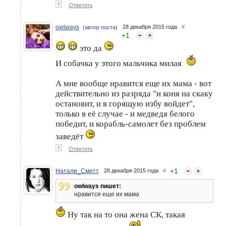
↑
Ответить
owlways
28 декабря 2015 года
#
(автор поста)
+
1
это да
И собачка у этого мальчика милая
А мне вообще нравится еще их мама - вот
действительно из разряда "и коня на скаку
остановит, и в горящую избу войдет",
только в её случае - и медведя белого
победит, и корабль-самолет без проблем
заведёт
↑
Ответить
+
1
Натали_Смитт
28 декабря 2015 года
#
owlways пишет:
нравится еще их мама
Ну так на то она жена СК, такая