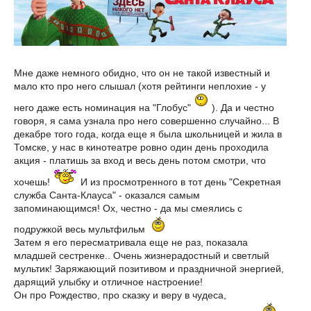
Мне даже немного обидно, что он не такой известный и
мало кто про него слышал (хотя рейтинги неплохие - у
него даже есть номинация на "Глобус"
). Да и честно
говоря, я сама узнала про него совершенно случайно... В
декабре того года, когда еще я была школьницей и жила в
Томске, у нас в кинотеатре ровно один день проходила
акция - платишь за вход и весь день потом смотри, что
хочешь!
И из просмотренного в тот день "Секретная
служба Санта-Клауса" - оказался самым
запоминающимся! Ох, честно - да мы смеялись с
подружкой весь мультфильм
Затем я его пересматривала еще не раз, показала
младшей сестренке.. Очень жизнерадостный и светлый
мультик! Заряжающий позитивом и праздничной энергией,
дарящий улыбку и отличное настроение!
Он про Рождество, про сказку и веру в чудеса,