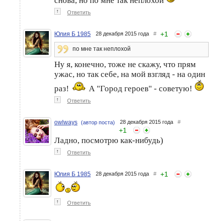
снова, но по мне так неплохой
↑
Ответить
+
1
Юлия Б 1985
28 декабря 2015 года
#
по мне так неплохой
Ну я, конечно, тоже не скажу, что прям
ужас, но так себе, на мой взгляд - на один
раз!
А "Город героев" - советую!
↑
Ответить
owlways
28 декабря 2015 года
#
(автор поста)
+
1
Ладно, посмотрю как-нибудь)
↑
Ответить
+
1
Юлия Б 1985
28 декабря 2015 года
#
↑
Ответить