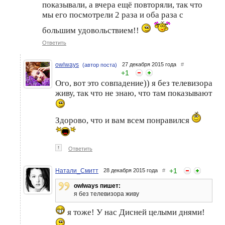
показывали, а вчера ещё повторяли, так что
мы его посмотрели 2 раза и оба раза с
большим удовольствием!!
Ответить
owlways
27 декабря 2015 года
#
(автор поста)
+
1
Ого, вот это совпадение)) я без телевизора
живу, так что не знаю, что там показывают
Здорово, что и вам всем понравился
↑
Ответить
+
1
Натали_Смитт
28 декабря 2015 года
#
owlways пишет:
я без телевизора живу
я тоже! У нас Дисней целыми днями!