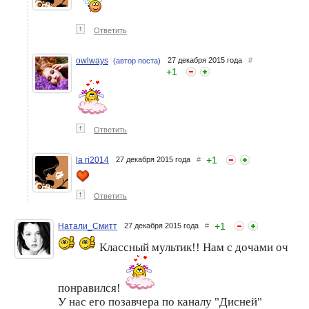
↑
Ответить
owlways
27 декабря 2015 года
#
(автор поста)
+
1
↑
Ответить
+
1
la ri2014
27 декабря 2015 года
#
↑
Ответить
+
1
Натали_Смитт
27 декабря 2015 года
#
Классный мультик!! Нам с дочами оч
понравился!
У нас его позавчера по каналу "Дисней"