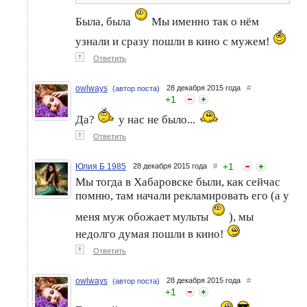
Была, была
Мы именно так о нём
узнали и сразу пошли в кино с мужем!
↑
Ответить
owlways
28 декабря 2015 года
#
(автор поста)
+
1
Да?
у нас не было...
↑
Ответить
+
1
Юлия Б 1985
28 декабря 2015 года
#
Мы тогда в Хабаровске были, как сейчас
помню, там начали рекламировать его (а у
меня муж обожает мульты
), мы
недолго думая пошли в кино!
↑
Ответить
owlways
28 декабря 2015 года
#
(автор поста)
+
1