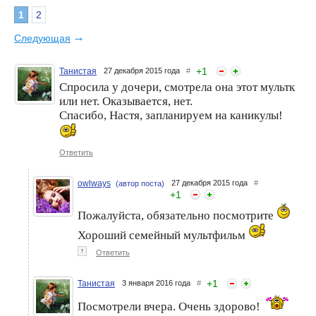
1
2
Новогоднее настроение.
КРАСИВАЯ УЛЫБКА - В
Игрушки
ПОДАРОК: праздничное
→
Следующая
настроение с
электрическими зубными
щетками Oral-B
+
1
Танистая
27 декабря 2015 года
#
Спросила у дочери, смотрела она этот мультк
или нет. Оказывается, нет.
Спасибо, Настя, запланируем на каникулы!
Ответить
Праздничная сказка
Гостюшка дарит хорошее
owlways
27 декабря 2015 года
#
(автор поста)
настроение!!!
+
1
Пожалуйста, обязательно посмотрите
Хороший семейный мультфильм
↑
Ответить
+
1
Танистая
3 января 2016 года
#
Посмотрели вчера. Очень здорово!