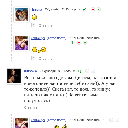
+
1
Тигрия
27 декабря 2015 года
#
↑
Ответить
owlways
27 декабря 2015 года
#
(автор поста)
+
1
↑
Ответить
+
1
rufina74
27 декабря 2015 года
#
Вот правильно сделала. Делаем, называется
новогоднее настроение себе сами)). А у нас
тоже тепло)) Снега нет, то ноль, то минус
пять, то плюс пять))) Занятная зима
получилась))
Ответить
owlways
27 декабря 2015 года
#
(автор поста)