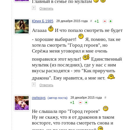
Главный в семье по мультам
↑
Ответить
+
1
Юлия Б 1985
28 декабря 2015 года
#
Агаааа
И что попало смотреть не будет
- хорошие выбирает!
Я, помню, так не
хотела смотреть "Город героев", но
Серёжа меня уговорил и мне очень
понравился этот мульт!
Единственный
мультик (из последних), где у нас с ним
вкусы расходятся - это "Как приручить
дракона". Ему нравится, а мне нет.
↑
Ответить
owlways
28 декабря 2015 года
#
(автор поста)
+
1
Не слышала про "Город героев"
Ну не скажу, что я от драконов в таком
восторге, что готова смотреть снова и