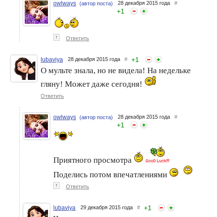
owlways
28 декабря 2015 года
#
(автор поста)
+
1
↑
Ответить
+
1
lubaviya
28 декабря 2015 года
#
О мульте знала, но не видела! На недельке
гляну! Может даже сегодня!
Ответить
owlways
28 декабря 2015 года
#
(автор поста)
+
1
Приятного просмотра
Поделись потом впечатлениями
↑
Ответить
+
1
lubaviya
29 декабря 2015 года
#