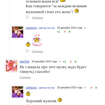
основательная вся!
Как говорится:"за каждым великим
мужчиной стоит его жена"!
↑
Ответить
owlways
28 декабря 2015 года
#
(автор поста)
+
1
↑
Ответить
+
1
alle508
28 декабря 2015 года
#
Не слышала про этот мульт, надо будет
глянуть) спасибо!
Ответить
owlways
28 декабря 2015 года
#
(автор поста)
Хороший мультик