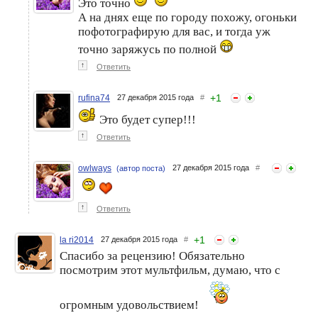
Это точно
А на днях еще по городу похожу, огоньки
пофотографирую для вас, и тогда уж
точно заряжусь по полной
↑
Ответить
+
1
rufina74
27 декабря 2015 года
#
Это будет супер!!!
↑
Ответить
owlways
27 декабря 2015 года
#
(автор поста)
↑
Ответить
+
1
la ri2014
27 декабря 2015 года
#
Спасибо за рецензию! Обязательно
посмотрим этот мультфильм, думаю, что с
огромным удовольствием!