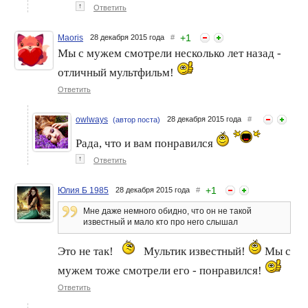
↑
Ответить
+
1
Maoris
28 декабря 2015 года
#
Мы с мужем смотрели несколько лет назад -
отличный мультфильм!
Ответить
owlways
28 декабря 2015 года
#
(автор поста)
Рада, что и вам понравился
↑
Ответить
+
1
Юлия Б 1985
28 декабря 2015 года
#
Мне даже немного обидно, что он не такой
известный и мало кто про него слышал
Это не так!
Мультик известный!
Мы с
мужем тоже смотрели его - понравился!
Ответить