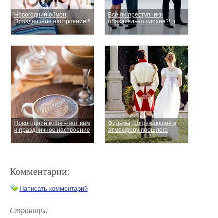
Новогодний обмен,
Все ли преступники
Праздничное настроение!!!
обязательно плохие?! ;)
Новогодний кофе – вот вам
Фильмы, погружающие в
и праздничное настроение
атмосферу прошлого
Комментарии:
Написать комментарий
Страницы: