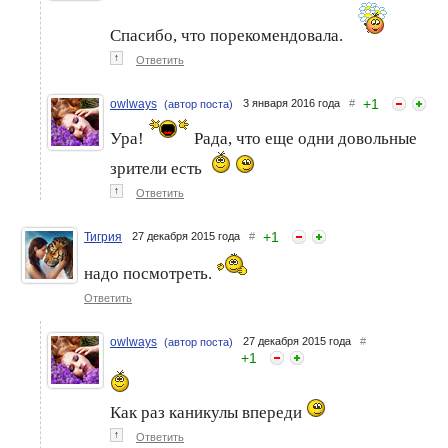
Спасибо, что порекомендовала.
↑
Ответить
+
1
owlways
3 января 2016 года
#
(автор поста)
Ура!
Рада, что еще одни довольные
зрители есть
↑
Ответить
+
1
Тигрия
27 декабря 2015 года
#
надо посмотреть.
Ответить
owlways
27 декабря 2015 года
#
(автор поста)
+
1
Как раз каникулы впереди
↑
Ответить