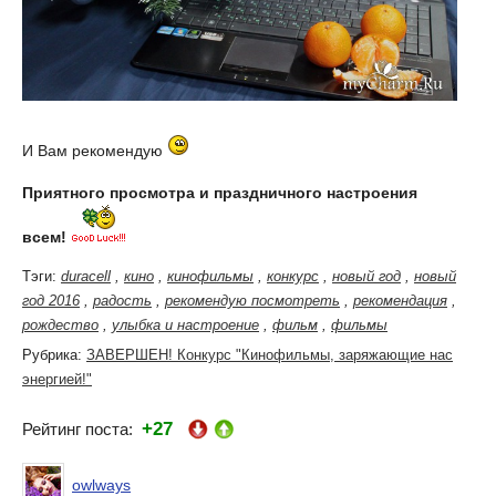
И Вам рекомендую
Приятного просмотра и праздничного настроения
всем!
Тэги:
duracell
,
кино
,
кинофильмы
,
конкурс
,
новый год
,
новый
год 2016
,
радость
,
рекомендую посмотреть
,
рекомендация
,
рождество
,
улыбка и настроение
,
фильм
,
фильмы
Рубрика:
ЗАВЕРШЕН! Конкурс "Кинофильмы, заряжающие нас
энергией!"
+27
Рейтинг поста:
owlways