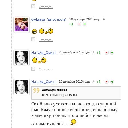
↑
Ответить
owlways
28 декабря 2015 года
#
(автор поста)
+
1
↑
Ответить
+
1
Натали_Смитт
28 декабря 2015 года
#
↑
Ответить
+
1
Натали_Смитт
28 декабря 2015 года
#
owlways пишет:
вам всем понравился
Особливо ухохатывались когда старший
сын Клаус принёс велосипед испанскому
мальчику, понял, что ошибся и начал
отнимать велик...