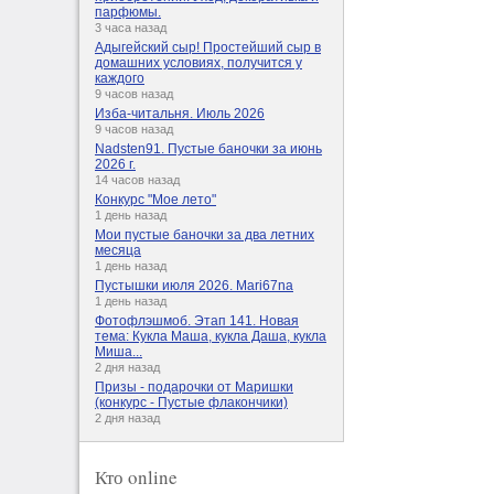
парфюмы.
3 часа назад
Адыгейский сыр! Простейший сыр в
домашних условиях, получится у
каждого
9 часов назад
Изба-читальня. Июль 2026
9 часов назад
Nadsten91. Пустые баночки за июнь
2026 г.
14 часов назад
Конкурс "Мое лето"
1 день назад
Мои пустые баночки за два летних
месяца
1 день назад
Пустышки июля 2026. Mari67na
1 день назад
Фотофлэшмоб. Этап 141. Новая
тема: Кукла Маша, кукла Даша, кукла
Миша...
2 дня назад
Призы - подарочки от Маришки
(конкурс - Пустые флакончики)
2 дня назад
Кто online