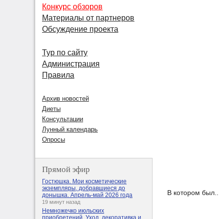
Конкурс обзоров
Материалы от партнеров
Обсуждение проекта
Тур по сайту
Администрация
Правила
Архив новостей
Диеты
Консультации
Лунный календарь
Опросы
Прямой эфир
Гостюшка. Мои косметические
экземпляры, добравшиеся до
В котором был.
донышка. Апрель-май 2026 года
19 минут назад
Немножечко июльских
приобретений. Уход, декоративка и