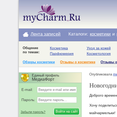
Лента записей
Каталоги:
косметики
и
Общение
Косметика
Уход за кожей
по темам:
Парфюмерия
Косметология
Обзоры косметики
Отзывы о косметике
Отзывы 
Опубликовала
me
Единый профиль
МедиаФорт
Новогодни
E-mail:
Доброго времени
Пароль:
Хочу поделитьс
Забыли пароль?
майчармельки!