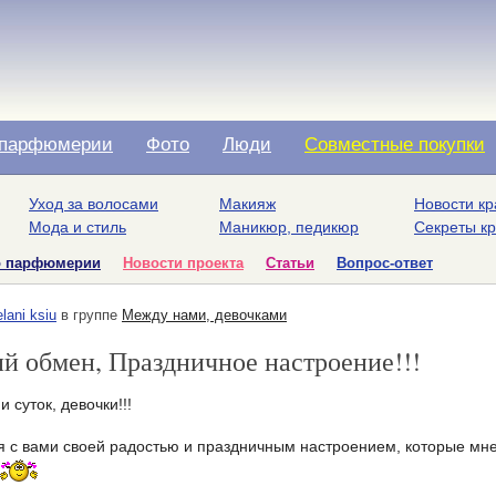
парфюмерии
Фото
Люди
Совместные покупки
Уход за волосами
Макияж
Новости кр
Мода и стиль
Маникюр, педикюр
Секреты к
о парфюмерии
Новости проекта
Статьи
Вопрос-ответ
lani ksiu
в группе
Между нами, девочками
й обмен, Праздничное настроение!!!
 суток, девочки!!!
я с вами своей радостью и праздничным настроением, которые м