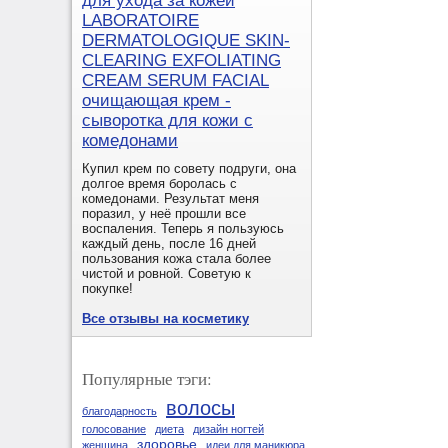
для ухода за кожей
LABORATOIRE
DERMATOLOGIQUE SKIN-
CLEARING EXFOLIATING
CREAM SERUM FACIAL
очищающая крем -
сыворотка для кожи с
комедонами
Купил крем по совету подруги, она
долгое время боролась с
комедонами. Результат меня
поразил, у неё прошли все
воспаления. Теперь я пользуюсь
каждый день, после 16 дней
пользования кожа стала более
чистой и ровной. Советую к
покупке!
Все отзывы на косметику
Популярные тэги:
волосы
благодарность
голосование
диета
дизайн ногтей
здоровье
женщина
идеи для маникюра