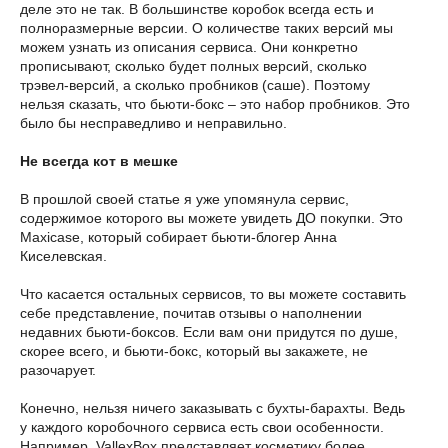
деле это не так. В большинстве коробок всегда есть и
полноразмерные версии. О количестве таких версий мы
можем узнать из описания сервиса. Они конкретно
прописывают, сколько будет полных версий, сколько
трэвел-версий, а сколько пробников (саше). Поэтому
нельзя сказать, что бьюти-бокс – это набор пробников. Это
было бы несправедливо и неправильно.
Не всегда кот в мешке
В прошлой своей статье я уже упомянула сервис,
содержимое которого вы можете увидеть ДО покупки. Это
Maxicase, который собирает бьюти-блогер Анна
Киселевская.
Что касается остальных сервисов, то вы можете составить
себе представление, почитав отзывы о наполнении
недавних бьюти-боксов. Если вам они придутся по душе,
скорее всего, и бьюти-бокс, который вы закажете, не
разочарует.
Конечно, нельзя ничего заказывать с бухты-барахты. Ведь
у каждого коробочного сервиса есть свои особенности.
Например, VallexBoх представляет косметику более