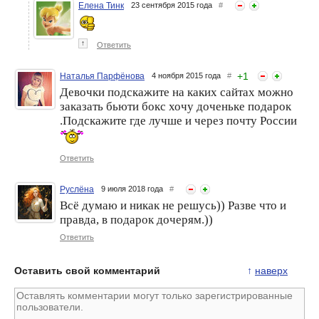
Елена Тинк
23 сентября 2015 года
#
↑
Ответить
+
1
Наталья Парфёнова
4 ноября 2015 года
#
Девочки подскажите на каких сайтах можно
заказать бьюти бокс хочу доченьке подарок
.Подскажите где лучше и через почту России
Ответить
Руслёна
9 июля 2018 года
#
Всё думаю и никак не решусь)) Разве что и
правда, в подарок дочерям.))
Ответить
Оставить свой комментарий
↑
наверх