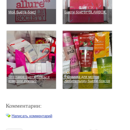
Мой бьюти-бокс!
Бьюти бокс от GLAMBOX.
Что такое бьюти-боксы и
Разминка для мозгов
кому они нужны?
любительниц бьюти-боксов
Комментарии:
Написать комментарий