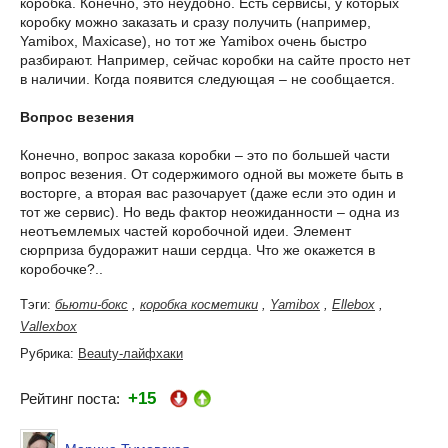
коробка. Конечно, это неудобно. Есть сервисы, у которых
коробку можно заказать и сразу получить (например,
Yamibox, Maxicase), но тот же Yamibox очень быстро
разбирают. Например, сейчас коробки на сайте просто нет
в наличии. Когда появится следующая – не сообщается.
Вопрос везения
Конечно, вопрос заказа коробки – это по большей части
вопрос везения. От содержимого одной вы можете быть в
восторге, а вторая вас разочарует (даже если это один и
тот же сервис). Но ведь фактор неожиданности – одна из
неотъемлемых частей коробочной идеи. Элемент
сюрприза будоражит наши сердца. Что же окажется в
коробочке?..
Тэги:
бьюти-бокс
,
коробка косметики
,
Yamibox
,
Ellebox
,
Vallexbox
Рубрика:
Beauty-лайфхаки
+15
Рейтинг поста: