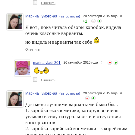
↑
Ответить
Марина Тумовская
20 сентября 2015 года
#
(автор поста)
+
1
Я вот , пока читала обзоры коробок, видела
очень классные варианты.
но видела и варианты так себе
Ответить
marina vladi 201
20 сентября 2015 года
#
↑
Ответить
Марина Тумовская
20 сентября 2015 года
#
(автор поста)
Для меня лучшими вариантами были бы...
1. коробка экокосметики, которую я очень
уважаю в силу натуральности и отсутствия
консервантов
2. коробка корейской косметики - к корейским
продуктам я неравнодушна