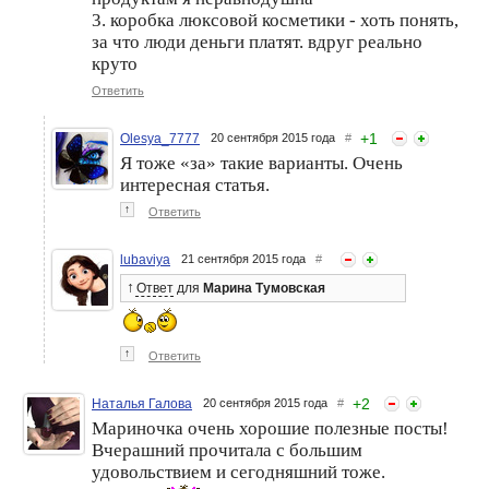
3. коробка люксовой косметики - хоть понять,
за что люди деньги платят. вдруг реально
круто
Ответить
+
1
Olesya_7777
20 сентября 2015 года
#
Я тоже «за» такие варианты. Очень
интересная статья.
↑
Ответить
lubaviya
21 сентября 2015 года
#
↑
Ответ
для
Марина Тумовская
↑
Ответить
+
2
Наталья Галова
20 сентября 2015 года
#
Мариночка очень хорошие полезные посты!
Вчерашний прочитала с большим
удовольствием и сегодняшний тоже.