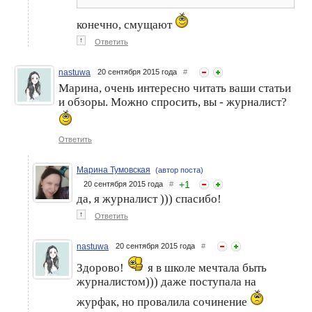
конечно, смущают
↑
Ответить
nastuwa
20 сентября 2015 года
#
Марина, очень интересно читать ваши статьи
и обзоры. Можно спросить, вы - журналист?
Ответить
Марина Тумовская
(автор поста)
+
1
20 сентября 2015 года
#
да, я журналист ))) спасибо!
↑
Ответить
nastuwa
20 сентября 2015 года
#
Здорово!
я в школе мечтала быть
журналистом))) даже поступала на
журфак, но провалила сочинение