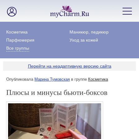
Косметика
Маникюр, педикюр
Парфюмерия
Уход за кожей
Все группы
Перейти на неадаптивную версию сайта
Опубликовала
Марина Тумовская
в группе
Косметика
Плюсы и минусы бьюти-боксов