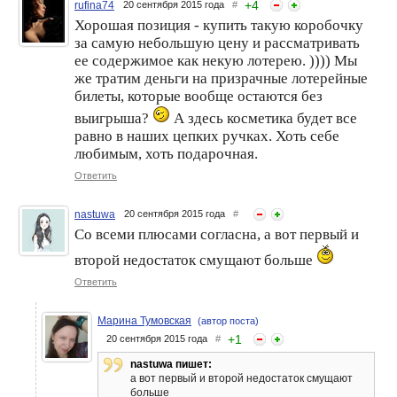
+
4
rufina74
20 сентября 2015 года
#
Хорошая позиция - купить такую коробочку
Бьюти-бокс Grazia х Royal
Бьюти-боксы набирают
за самую небольшую цену и рассматривать
samples
обороты!
ее содержимое как некую лотерею. )))) Мы
же тратим деньги на призрачные лотерейные
билеты, которые вообще остаются без
выигрыша?
А здесь косметика будет все
равно в наших цепких ручках. Хоть себе
любимым, хоть подарочная.
Ответить
nastuwa
20 сентября 2015 года
#
Со всеми плюсами согласна, а вот первый и
Моё знакомство с бьюти-
Год покупок бьюти-боксов.
боксом Royal Samples
Мой личный рейтинг
второй недостаток смущают больше
Ответить
Марина Тумовская
(автор поста)
+
1
20 сентября 2015 года
#
nastuwa пишет:
а вот первый и второй недостаток смущают
больше