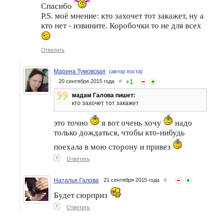
Спасибо
P.S. моё мнение: кто захочет тот закажет, ну а
кто нет - извините. Коробочки то не для всех
Ответить
Марина Тумовская
(автор поста)
+
1
20 сентября 2015 года
#
мадам Галова пишет:
кто захочет тот закажет
это точно
я вот очень хочу
надо
только дождаться, чтобы кто-нибудь
поехала в мою сторону и привез
↑
Ответить
Наталья Галова
21 сентября 2015 года
#
Будет сюрприз
↑
Ответить