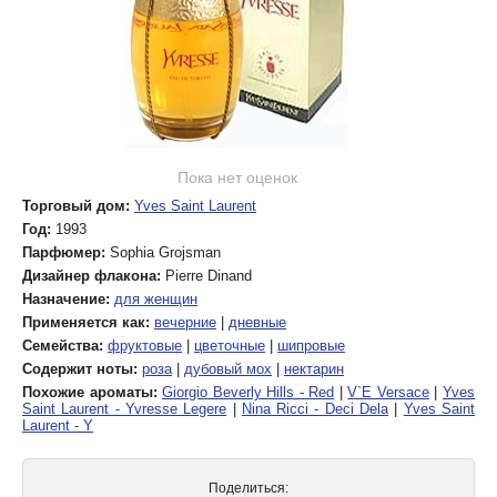
Пока нет оценок
Торговый дом:
Yves Saint Laurent
Год:
1993
Парфюмер:
Sophia Grojsman
Дизайнер флакона:
Pierre Dinand
Назначение:
для женщин
Применяется как:
вечерние
|
дневные
Семейства:
фруктовые
|
цветочные
|
шипровые
Содержит ноты:
роза
|
дубовый мох
|
нектарин
Похожие ароматы:
Giorgio Beverly Hills - Red
|
V`E Versace
|
Yves
Saint Laurent - Yvresse Legere
|
Nina Ricci - Deci Dela
|
Yves Saint
Laurent - Y
Поделиться: