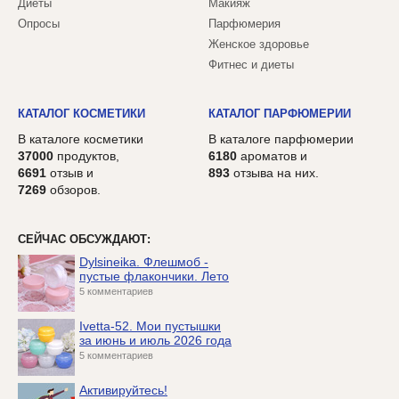
Диеты
Макияж
Опросы
Парфюмерия
Женское здоровье
Фитнес и диеты
КАТАЛОГ КОСМЕТИКИ
КАТАЛОГ ПАРФЮМЕРИИ
В каталоге косметики
В каталоге парфюмерии
37000
продуктов,
6180
ароматов и
6691
отзыв и
893
отзыва на них.
7269
обзоров.
СЕЙЧАС ОБСУЖДАЮТ:
Dylsineika. Флешмоб -
пустые флакончики. Лето
5 комментариев
Ivetta-52. Мои пустышки
за июнь и июль 2026 года
5 комментариев
Активируйтесь!