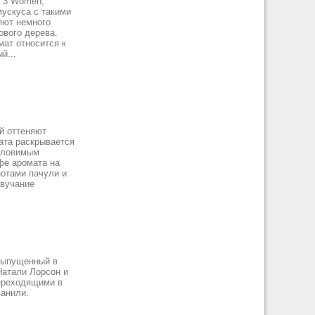
s 3 Women,
мускуса с такими
яют немного
ового дерева.
мат относится к
й...
ый оттеняют
ата раскрывается
 уловимым
фе аромата на
нотами пачули и
звучание
 выпущенный в
Натали Лорсон и
ереходящими в
ванили.