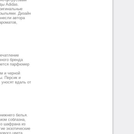
ды Adidas.
оригинальные
рыльями. Дизайн
внесли автора
ароматов,
печатление
вного бренда
ляется парфюмер
ии и черной
ы. Персик и
 уносят вдаль от
 нижнего белья.
имом соблазна,
ло шафрана из
гие экзотические
ового цвета,