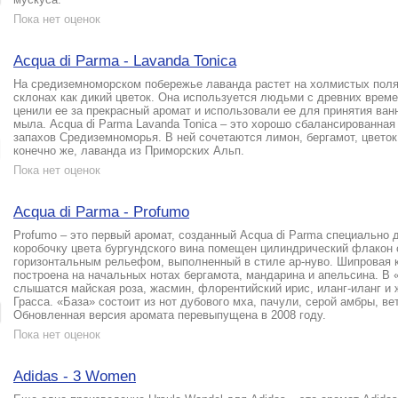
Пока нет оценок
Acqua di Parma - Lavanda Tonica
На средиземноморском побережье лаванда растет на холмистых поля
склонах как дикий цветок. Она используется людьми с древних врем
ценили ее за прекрасный аромат и использовали ее для принятия ван
мыла. Acqua di Parma Lavanda Tonica – это хорошо сбалансированная
запахов Средиземноморья. В ней сочетаются лимон, бергамот, цветок
конечно же, лаванда из Приморских Альп.
Пока нет оценок
Acqua di Parma - Profumo
Profumo – это первый аромат, созданный Acqua di Parma специально 
коробочку цвета бургундского вина помещен цилиндрический флакон 
горизонтальным рельефом, выполненный в стиле ар-нуво. Шипровая 
построена на начальных нотах бергамота, мандарина и апельсина. В 
слышатся майская роза, жасмин, флорентийский ирис, иланг-иланг и 
Грасса. «База» состоит из нот дубового мха, пачули, серой амбры, ве
Обновленная версия аромата перевыпущена в 2008 году.
Пока нет оценок
Adidas - 3 Women