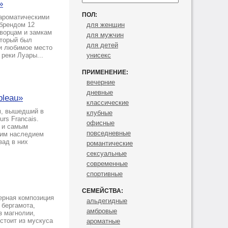
»
ПОЛ:
ароматическими
брендом 12
для женщин
дворцам и замкам
для мужчин
оторый был
для детей
 и любимое место
реки Луары...
унисекс
ПРИМЕНЕНИЕ:
вечерние
дневные
bleau»
классические
м, вышедший в
клубные
rs Francais.
офисные
 и самым
повседневные
ким наследием
зад в них
романтические
сексуальные
современные
спортивные
СЕМЕЙСТВА:
ерная композиция
альдегидные
 бергамота,
амбровые
з магнолии,
остоит из мускуса
ароматные