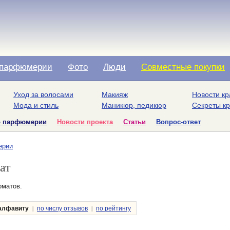
парфюмерии
Фото
Люди
Совместные покупки
Уход за волосами
Макияж
Новости кр
Мода и стиль
Маникюр, педикюр
Секреты к
о парфюмерии
Новости проекта
Статьи
Вопрос-ответ
ерии
ат
оматов.
|
|
алфавиту
по числу отзывов
по рейтингу