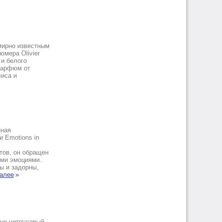
мирно известным
юмера Olivier
 и белого
 парфюм от
лиса и
нная
и Emotions in
тов, он обращен
ыми эмоциями.
ы и задорны,
далее
»
рно-цитрусовый