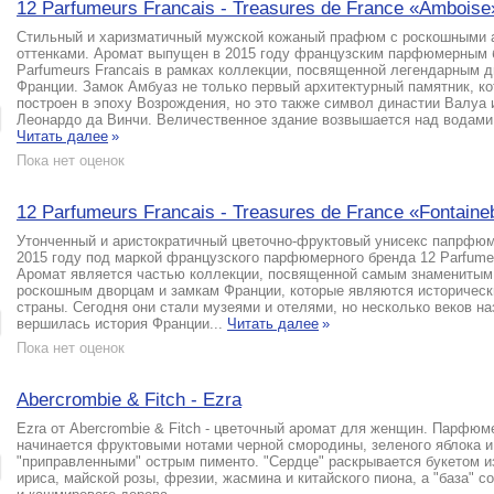
12 Parfumeurs Francais - Treasures de France «Amboise
Стильный и харизматичный мужской кожаный прафюм с роскошными 
оттенками. Аромат выпущен в 2015 году французским парфюмерным 
Parfumeurs Francais в рамках коллекции, посвященной легендарным 
Франции. Замок Амбуаз не только первый архитектурный памятник, к
построен в эпоху Возрождения, но это также символ династии Валуа
Леонардо да Винчи. Величественное здание возвышается над водами 
Читать далее
»
Пока нет оценок
12 Parfumeurs Francais - Treasures de France «Fontaine
Утонченный и аристократичный цветочно-фруктовый унисекс папрфю
2015 году под маркой французского парфюмерного бренда 12 Parfumeu
Аромат является частью коллекции, посвященной самым знаменитым
роскошным дворцам и замкам Франции, которые являются историчес
страны. Сегодня они стали музеями и отелями, но несколько веков на
вершилась история Франции...
Читать далее
»
Пока нет оценок
Abercrombie & Fitch - Ezra
Ezra от Abercrombie & Fitch - цветочный аромат для женщин. Парфюм
начинается фруктовыми нотами черной смородины, зеленого яблока и
"приправленными" острым пименто. "Сердце" раскрывается букетом и
ириса, майской розы, фрезии, жасмина и китайского пиона, а "база" с