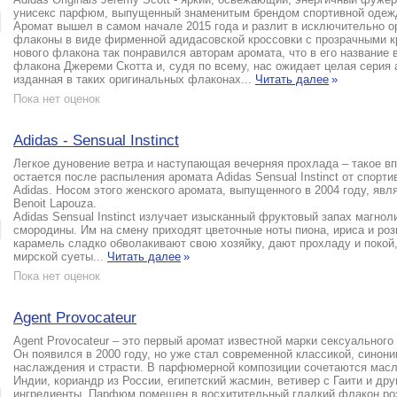
унисекс парфюм, выпущенный знаменитым брендом спортивной одеж
Аромат вышел в самом начале 2015 года и разлит в исключительно 
флаконы в виде фирменной адидасовской кроссовки с прозрачными к
нового флакона так понравился авторам аромата, что в его название 
флакона Джереми Скотта и, судя по всему, нас ожидает целая серия 
изданная в таких оригинальных флаконах...
Читать далее
»
Пока нет оценок
Adidas - Sensual Instinct
Легкое дуновение ветра и наступающая вечерняя прохлада – такое в
остается после распыления аромата Adidas Sensual Instinct от спорти
Adidas. Носом этого женского аромата, выпущенного в 2004 году, яв
Benoit Lapouza.
Adidas Sensual Instinct излучает изысканный фруктовый запах магнол
смородины. Им на смену приходят цветочные ноты пиона, ириса и роз
карамель сладко обволакивают свою хозяйку, дают прохладу и покой,
мирской суеты...
Читать далее
»
Пока нет оценок
Agent Provocateur
Agent Provocateur – это первый аромат известной марки сексуального
Он появился в 2000 году, но уже стал современной классикой, синон
наслаждения и страсти. В парфюмерной композиции сочетаются мас
Индии, кориандр из России, египетский жасмин, ветивер с Гаити и дру
ингредиенты. Парфюм помещен в восхитительный гладкий флакон роз