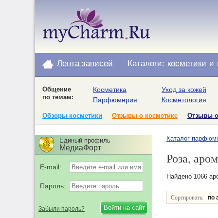
Лента записей
Каталоги:
косметики
и
Общение
Косметика
Уход за кожей
по темам:
Парфюмерия
Косметология
Обзоры косметики
Отзывы о косметике
Отзывы 
Каталог парфюм
Единый профиль
МедиаФорт
Роза, аром
E-mail:
Найдено 1066 ар
Пароль:
Сортировать:
по 
Забыли пароль?