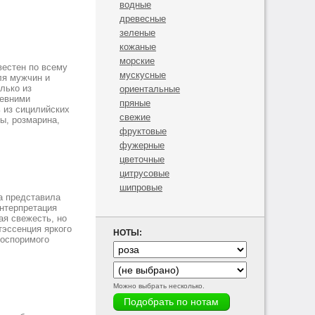
водные
древесные
зеленые
кожаные
морские
вестен по всему
мускусные
ля мужчин и
лько из
ориентальные
ревними
пряные
 из сицилийских
свежие
ы, розмарина,
фруктовые
фужерные
цветочные
цитрусовые
шипровые
a представила
интерпретация
ая свежесть, но
тэссенция яркого
НОТЫ:
еоспоримого
Можно выбрать несколько.