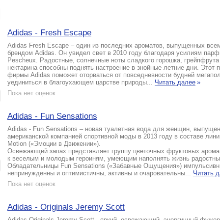
Adidas - Fresh Escape
Adidas Fresh Escape – один из последних ароматов, выпущенных все
брендом Adidas. Он увидел свет в 2010 году благодаря усилиям парф
Pescheux. Радостные, солнечные ноты сладкого горошка, грейпфрута
нектарина способны поднять настроение в знойные летние дни. Этот
фирмы Adidas поможет оторваться от повседневности будней мегапо
уединиться в благоухающем царстве природы...
Читать далее
»
Пока нет оценок
Adidas - Fun Sensations
Adidas - Fun Sensations – новая туалетная вода для женщин, выпуще
американской компанией спортивной моды в 2013 году в составе лини
Motion («Эмоции в Движении»).
Освежающий запах представляет группу цветочных фруктовых арома
к веселым и молодым героиням, умеющим наполнять жизнь радостн
Обладательницы Fun Sensations («Забавные Ощущения») импульсивн
непринужденны и оптимистичны, активны и очаровательны...
Читать 
Пока нет оценок
Adidas - Originals Jeremy Scott
Adidas Originals Jeremy Scott - яркий, освежающий, энергичный фуже