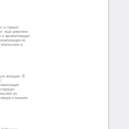
х и горных
ен: еще римляне
н и ароматизации
 композиция из
 апельсина и,
для женщин. В
с
композиция
«сердце»
жасмин из
тивера и ванили.