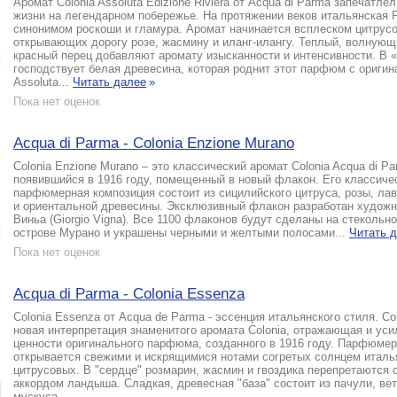
Аромат Colonia Assoluta Edizione Riviera от Acqua di Parma запечатле
жизни на легендарном побережье. На протяжении веков итальянская 
синонимом роскоши и гламура. Аромат начинается всплеском цитрус
открывающих дорогу розе, жасмину и иланг-илангу. Теплый, волнующ
красный перец добавляют аромату изысканности и интенсивности. В 
господствует белая древесина, которая роднит этот парфюм с оригин
Assoluta...
Читать далее
»
Пока нет оценок
Acqua di Parma - Colonia Enzione Murano
Colonia Enzione Murano – это классический аромат Colonia Acqua di Pa
появившийся в 1916 году, помещенный в новый флакон. Его классиче
парфюмерная композиция состоит из сицилийского цитруса, розы, ла
и ориентальной древесины. Эксклюзивный флакон разработан худож
Виньа (Giorgio Vigna). Все 1100 флаконов будут сделаны на стекольн
острове Мурано и украшены черными и желтыми полосами...
Читать 
Пока нет оценок
Acqua di Parma - Colonia Essenza
Colonia Essenza от Acqua de Parma - эссенция итальянского стиля. Col
новая интерпретация знаменитого аромата Colonia, отражающая и у
ценности оригинального парфюма, созданного в 1916 году. Парфюме
открывается свежими и искрящимися нотами согретых солнцем италь
цитрусовых. В "сердце" розмарин, жасмин и гвоздика перепретаются 
аккордом ландыша. Сладкая, древесная "база" состоит из пачули, вет
мускуса.