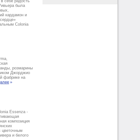
л в себе радость
Ривьера была
овых,
ий кардамон и
«сердце»
альным Colonia
rma,
ская
ванды, розмарины
ником Джорджио
ой фабрике на
далее
»
onia Essenza -
силивающая
рная композиция
янских
с цветочным
ивера и белого