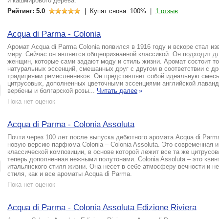
и кашмирового дерева.
Рейтинг: 5.0
| Купят снова: 100% |
1 отзыв
Acqua di Parma - Colonia
Аромат Acqua di Parma Colonia появился в 1916 году и вскоре стал из
миру. Сейчас он является общепризнанной классикой. Он подходит д
женщин, которые сами задают моду и стиль жизни. Аромат состоит то
натуральных эссенций, смешанных друг с другом в соответствии с д
традициями ремесленников. Он представляет собой идеальную смесь
цитрусовых, дополненных цветочными эссенциями английской лаванд
вербены и болгарской розы...
Читать далее
»
Пока нет оценок
Acqua di Parma - Colonia Assoluta
Почти через 100 лет после выпуска дебютного аромата Acqua di Parm
новую версию парфюма Colonia – Colonia Assoluta. Это современная 
классической композиции, в основе которой лежит все та же цитрусов
теперь дополненная нежными полутонами. Colonia Assoluta – это квин
итальянского стиля жизни. Она несет в себе атмосферу вечности и н
стиля, как и все ароматы Acqua di Parma.
Пока нет оценок
Acqua di Parma - Colonia Assoluta Edizione Riviera