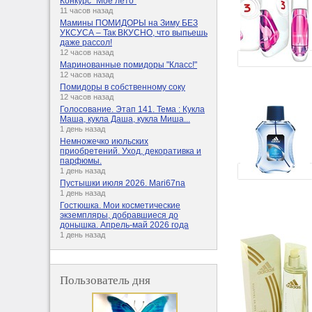
Конкурс "Мое лето"
11 часов назад
Мамины ПОМИДОРЫ на Зиму БЕЗ
УКСУСА – Так ВКУСНО, что выпьешь
даже рассол!
12 часов назад
Маринованные помидоры "Класс!"
12 часов назад
Помидоры в собственному соку
12 часов назад
Голосование. Этап 141. Тема : Кукла
Маша, кукла Даша, кукла Миша...
1 день назад
Немножечко июльских
приобретений. Уход, декоративка и
парфюмы.
1 день назад
Пустышки июля 2026. Mari67na
1 день назад
Гостюшка. Мои косметические
экземпляры, добравшиеся до
донышка. Апрель-май 2026 года
1 день назад
Пользователь дня