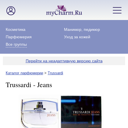
Косметика
Маникюр, педикюр
Парфюмерия
Уход за кожей
Все группы
Перейти на неадаптивную версию сайта
Каталог парфюмерии
>
Trussardi
Trussardi - Jeans