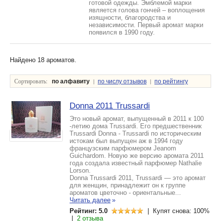
готовой одежды. Эмблемой марки
является голова гончей – воплощения
изящности, благородства и
независимости. Первый аромат марки
появился в 1990 году.
Найдено 18 ароматов.
Сортировать:
|
|
по алфавиту
по числу отзывов
по рейтингу
Donna 2011 Trussardi
Это новый аромат, выпущенный в 2011 к 100
-летию дома Trussardi. Его предшественник
Trussardi Donna - Trussardi по историческим
истокам был выпущен аж в 1994 году
французским парфюмером Jeanom
Guichardom. Новую же версию аромата 2011
года создала известный парфюмер Nathalie
Lorson.
Donna Trussardi 2011, Trussardi — это аромат
для женщин, принадлежит он к группе
ароматов цветочно - ориентальные...
Читать далее
»
Рейтинг: 5.0
| Купят снова: 100%
|
2 отзыва