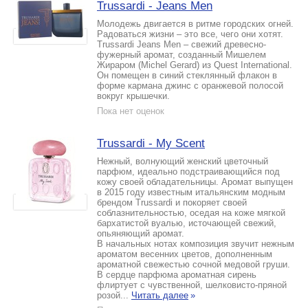
Trussardi - Jeans Men
Молодежь двигается в ритме городских огней.
Радоваться жизни – это все, чего они хотят.
Trussardi Jeans Men – свежий древесно-
фужерный аромат, созданный Мишелем
Жираром (Michel Gerard) из Quest International.
Он помещен в синий стеклянный флакон в
форме кармана джинс с оранжевой полосой
вокруг крышечки.
Пока нет оценок
Trussardi - My Scent
Нежный, волнующий женский цветочный
парфюм, идеально подстраивающийся под
кожу своей обладательницы. Аромат выпущен
в 2015 году известным итальянским модным
брендом Trussardi и покоряет своей
соблазнительностью, оседая на коже мягкой
бархатистой вуалью, источающей свежий,
опьяняющий аромат.
В начальных нотах композиция звучит нежным
ароматом весенних цветов, дополненным
ароматной свежестью сочной медовой груши.
В сердце парфюма ароматная сирень
флиртует с чувственной, шелковисто-пряной
розой...
Читать далее
»