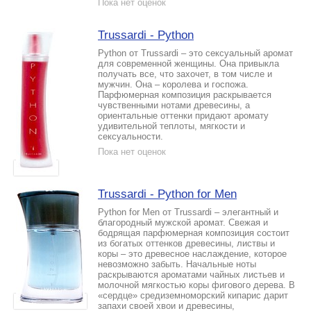
Пока нет оценок
Trussardi - Python
Python от Trussardi – это сексуальный аромат
для современной женщины. Она привыкла
получать все, что захочет, в том числе и
мужчин. Она – королева и госпожа.
Парфюмерная композиция раскрывается
чувственными нотами древесины, а
ориентальные оттенки придают аромату
удивительной теплоты, мягкости и
сексуальности.
Пока нет оценок
Trussardi - Python for Men
Python for Men от Trussardi – элегантный и
благородный мужской аромат. Свежая и
бодрящая парфюмерная композиция состоит
из богатых оттенков древесины, листвы и
коры – это древесное наслаждение, которое
невозможно забыть. Начальные ноты
раскрываются ароматами чайных листьев и
молочной мягкостью коры фигового дерева. В
«сердце» средиземноморский кипарис дарит
запахи своей хвои и древесины,