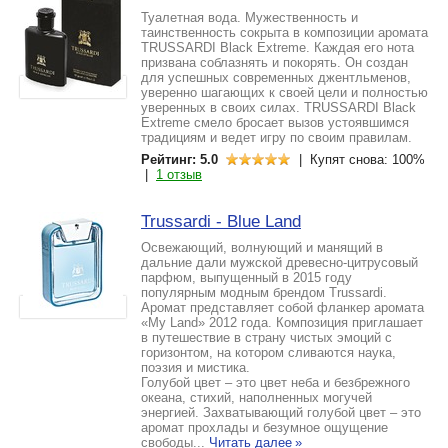
Туалетная вода. Мужественность и
таинственность сокрыта в композиции аромата
TRUSSARDI Black Extreme. Каждая его нота
призвана соблазнять и покорять. Он создан
для успешных современных джентльменов,
уверенно шагающих к своей цели и полностью
уверенных в своих силах. TRUSSARDI Black
Extreme смело бросает вызов устоявшимся
традициям и ведет игру по своим правилам.
Рейтинг: 5.0
| Купят снова: 100%
|
1 отзыв
Trussardi - Blue Land
Освежающий, волнующий и манящий в
дальние дали мужской древесно-цитрусовый
парфюм, выпущенный в 2015 году
популярным модным брендом Trussardi.
Аромат представляет собой фланкер аромата
«My Land» 2012 года. Композиция приглашает
в путешествие в страну чистых эмоций с
горизонтом, на котором сливаются наука,
поэзия и мистика.
Голубой цвет – это цвет неба и безбрежного
океана, стихий, наполненных могучей
энергией. Захватывающий голубой цвет – это
аромат прохлады и безумное ощущение
свободы...
Читать далее
»