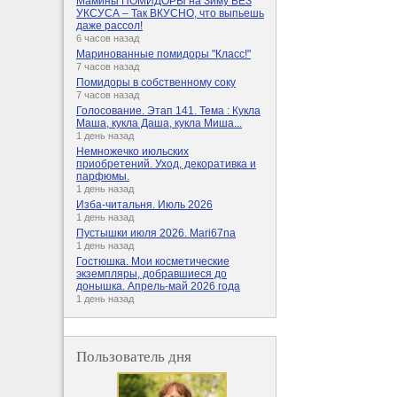
Мамины ПОМИДОРЫ на Зиму БЕЗ
УКСУСА – Так ВКУСНО, что выпьешь
даже рассол!
6 часов назад
Маринованные помидоры "Класс!"
7 часов назад
Помидоры в собственному соку
7 часов назад
Голосование. Этап 141. Тема : Кукла
Маша, кукла Даша, кукла Миша...
1 день назад
Немножечко июльских
приобретений. Уход, декоративка и
парфюмы.
1 день назад
Изба-читальня. Июль 2026
1 день назад
Пустышки июля 2026. Mari67na
1 день назад
Гостюшка. Мои косметические
экземпляры, добравшиеся до
донышка. Апрель-май 2026 года
1 день назад
Пользователь дня