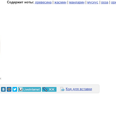
Содержит ноты:
древесина
|
жасмин
|
мандарин
|
мускус
|
роза
|
ор
к
Код для вставки