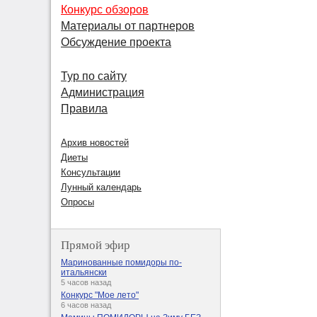
Конкурс обзоров
Материалы от партнеров
Обсуждение проекта
Тур по сайту
Администрация
Правила
Архив новостей
Диеты
Консультации
Лунный календарь
Опросы
Прямой эфир
Маринованные помидоры по-
итальянски
5 часов назад
Конкурс "Мое лето"
6 часов назад