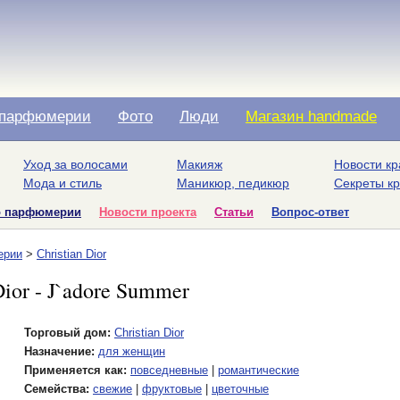
парфюмерии
Фото
Люди
Магазин handmade
Уход за волосами
Макияж
Новости кр
Мода и стиль
Маникюр, педикюр
Секреты к
о парфюмерии
Новости проекта
Статьи
Вопрос-ответ
ерии
>
Christian Dior
Dior - J`adore Summer
Торговый дом:
Christian Dior
Назначение:
для женщин
Применяется как:
повседневные
|
романтические
Семейства:
свежие
|
фруктовые
|
цветочные