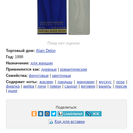
Пока нет оценок
Торговый дом:
Alain Delon
Год:
1998
Назначение:
для женщин
Применяется как:
дневные
|
романтические
Семейства:
фруктовые
|
цветочные
Содержит ноты:
жасмин
|
ландыш
|
мандарин
|
мускус
|
роза
|
фиалка
|
амбра
|
личи
|
лимон
|
сандал
|
ветивер
|
ваниль
|
персик
|
дыня
Поделиться:
Код для вставки