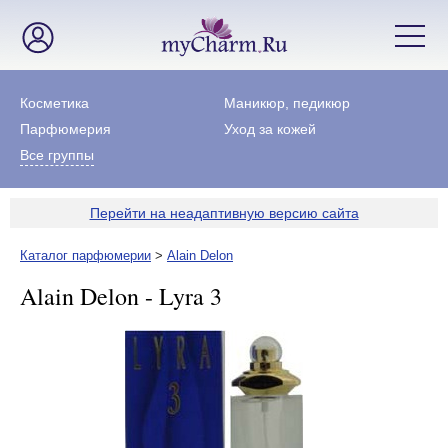
Косметика
Маникюр, педикюр
Парфюмерия
Уход за кожей
Все группы
Перейти на неадаптивную версию сайта
Каталог парфюмерии
>
Alain Delon
Alain Delon - Lyra 3