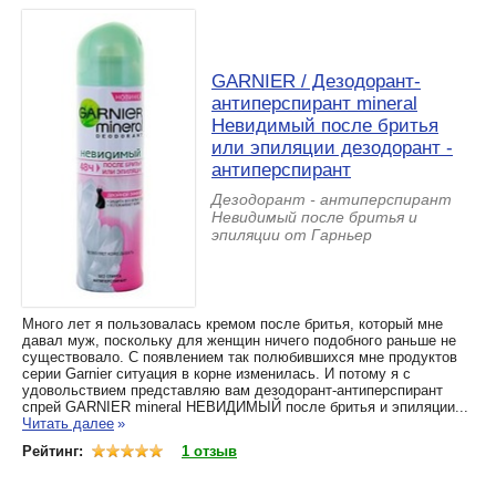
GARNIER / Дезодорант-
антиперспирант mineral
Невидимый после бритья
или эпиляции дезодорант -
антиперспирант
Дезодорант - антиперспирант
Невидимый после бритья и
эпиляции от Гарньер
Много лет я пользовалась кремом после бритья, который мне
давал муж, поскольку для женщин ничего подобного раньше не
существовало. С появлением так полюбившихся мне продуктов
серии Garnier ситуация в корне изменилась. И потому я с
удовольствием представляю вам дезодорант-антиперспирант
спрей GARNIER mineral НЕВИДИМЫЙ после бритья и эпиляции...
Читать далее
»
Рейтинг:
1 отзыв