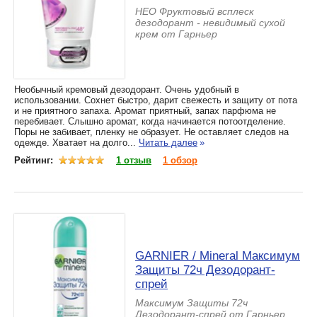
HЕО Фруктовый всплеск
дезодорант - невидимый сухой
крем от Гарньер
Необычный кремовый дезодорант. Очень удобный в
использовании. Сохнет быстро, дарит свежесть и защиту от пота
и не приятного запаха. Аромат приятный, запах парфюма не
перебивает. Слышно аромат, когда начинается потоотделение.
Поры не забивает, пленку не образует. Не оставляет следов на
одежде. Хватает на долго...
Читать далее
»
Рейтинг:
1 отзыв
1 обзор
GARNIER / Mineral Максимум
Защиты 72ч Дезодорант-
спрей
Максимум Защиты 72ч
Дезодорант-спрей от Гарньер