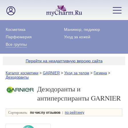
Косметика
Маникюр, педикюр
Парфюмерия
Уход за кожей
Все группы
Перейти на неадаптивную версию сайта
Каталог косметики
>
GARNIER
>
Уход за телом
>
Гигиена
>
Дезодоранты
Дезодоранты и
антиперспиранты GARNIER
Сортировать:
|
по числу отзывов
по рейтингу