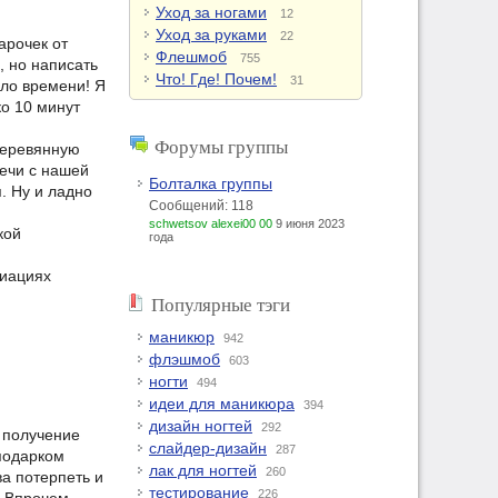
Уход за ногами
12
Уход за руками
22
арочек от
Флешмоб
755
, но написать
Что! Где! Почем!
31
ыло времени! Я
ко 10 минут
Форумы группы
деревянную
речи с нашей
Болталка группы
. Ну и ладно
Сообщений: 118
schwetsov alexei00 00
9 июня 2023
кой
года
риациях
Популярные тэги
маникюр
942
флэшмоб
603
ногти
494
идеи для маникюра
394
дизайн ногтей
292
 получение
слайдер-дизайн
287
подарком
лак для ногтей
260
ва потерпеть и
тестирование
226