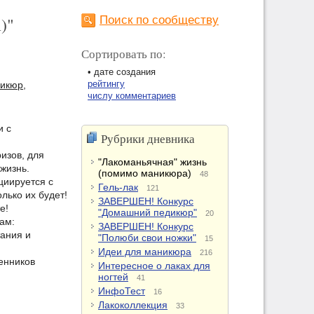
)"
Поиск по сообществу
Сортировать по:
• дате создания
рейтингу
икюр,
числу комментариев
и с
Рубрики дневника
изов, для
"Лакоманьячная" жизнь
жизнь.
(помимо маникюра)
48
циируется с
Гель-лак
121
олько их будет!
ЗАВЕРШЕН! Конкурс
е!
"Домашний педикюр"
20
ам:
ЗАВЕРШЕН! Конкурс
тания и
"Полюби свои ножки"
15
Идеи для маникюра
216
енников
Интересное о лаках для
ногтей
41
ИнфоТест
16
Лакоколлекция
33