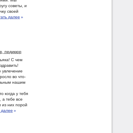
иями. Мы
угу советы, и
чку своей
тать далее
»
р, педикюр
ьяка! С чем
здравить!
е увлечение
осло во что-
альным нашим
о когда у тебя
 а тебе все
 из них порой
 далее
»