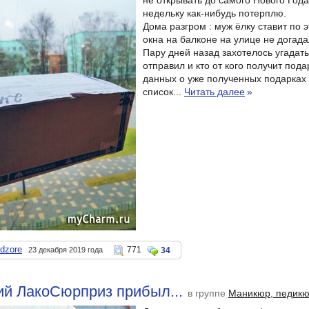
не открывать до самого Нового Год
недельку как-нибудь потерплю.
Дома разгром : муж ёлку ставит по 
окна на балконе на улице не догад
Пару дней назад захотелось угадать
отправил и кто от кого получит пода
данных о уже полученных подарках
список...
Читать далее
»
dzore
771
23 декабря 2019 года
34
ий ЛакоСюрприз прибыл...
в группе
Маникюр, педик