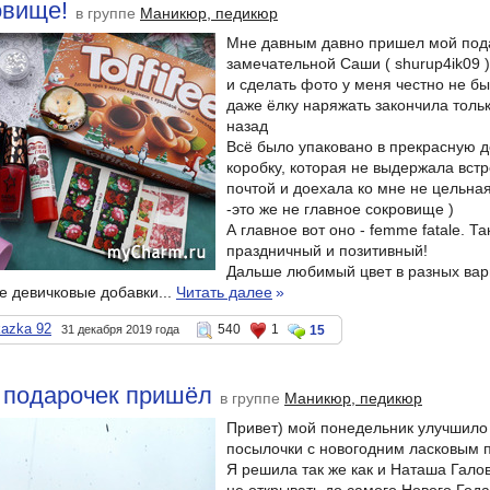
овище!
в группе
Маникюр, педикюр
Мне давным давно пришел мой под
замечательной Саши ( shurup4ik09 )
и сделать фото у меня честно не б
даже ёлку наряжать закончила толь
назад
Всё было упаковано в прекрасную 
коробку, которая не выдержала вст
почтой и доехала ко мне не цельная
-это же не главное сокровище )
А главное вот оно - femme fatale. Та
праздничный и позитивный!
Дальше любимый цвет в разных ва
е девичковые добавки...
Читать далее
»
kazka 92
540
1
31 декабря 2019 года
15
 подарочек пришёл
в группе
Маникюр, педикюр
Привет) мой понедельник улучшило
посылочки с новогодним ласковым 
Я решила так же как и Наташа Гало