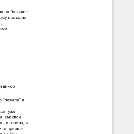
ала на большее
ому нас мало,
 .
ями:
)
педикюр
о "лежала" в
ает уже
а, как свои
о, и взлеты, и
и, и пришли