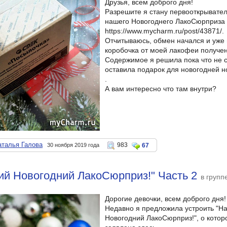
Друзья, всем доброго дня!
Разрешите я стану первооткрывате
нашего Новогоднего ЛакоСюрприза
https://www.mycharm.ru/post/43871/.
Отчитываюсь, обмен начался и уже
коробочка от моей лакофеи получен
Содержимое я решила пока что не 
оставила подарок для новогодней н
.
А вам интересно что там внутри?
аталья Галова
983
30 ноября 2019 года
67
й Новогодний ЛакоСюрприз!" Часть 2
в групп
Дорогие девочки, всем доброго дня!
Недавно я предложила устроить "Н
Новогодний ЛакоСюрприз!", о кото