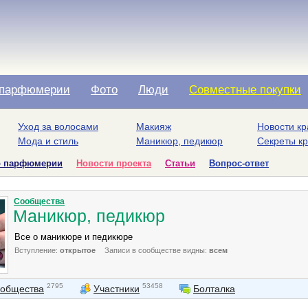
парфюмерии
Фото
Люди
Совместные покупки
Уход за волосами
Макияж
Новости кр
Мода и стиль
Маникюр, педикюр
Секреты к
о парфюмерии
Новости проекта
Статьи
Вопрос-ответ
Сообщества
Маникюр, педикюр
Все о маникюре и педикюре
Вступление:
открытое
Записи в сообществе видны:
всем
2795
53458
ообщества
Участники
Болталка