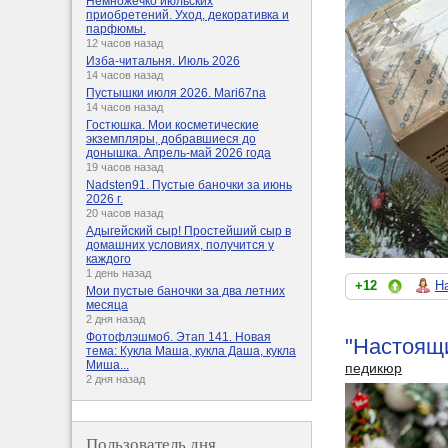
Немножечко июльских
приобретений. Уход, декоративка и
парфюмы.
12 часов назад
Изба-читальня. Июль 2026
14 часов назад
Пустышки июля 2026. Mari67na
14 часов назад
Гостюшка. Мои косметические
экземпляры, добравшиеся до
донышка. Апрель-май 2026 года
19 часов назад
Nadsten91. Пустые баночки за июнь
2026 г.
20 часов назад
Адыгейский сыр! Простейший сыр в
домашних условиях, получится у
каждого
1 день назад
+12
Н
Мои пустые баночки за два летних
месяца
2 дня назад
Фотофлэшмоб. Этап 141. Новая
"Настоящи
тема: Кукла Маша, кукла Даша, кукла
Миша...
педикюр
2 дня назад
Пользователь дня