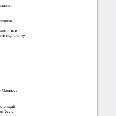
льницей
 первая
а!
смотреть и
очи под елочку
е
Маникюр,
астоящий
ром было