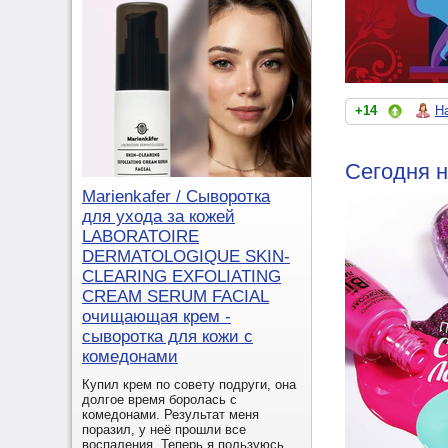
+14
Н
Сегодня н
Marienkafer / Сыворотка
для ухода за кожей
LABORATOIRE
DERMATOLOGIQUE SKIN-
CLEARING EXFOLIATING
CREAM SERUM FACIAL
очищающая крем -
сыворотка для кожи с
комедонами
Купил крем по совету подруги, она
долгое время боролась с
комедонами. Результат меня
поразил, у неё прошли все
воспаления. Теперь я пользуюсь