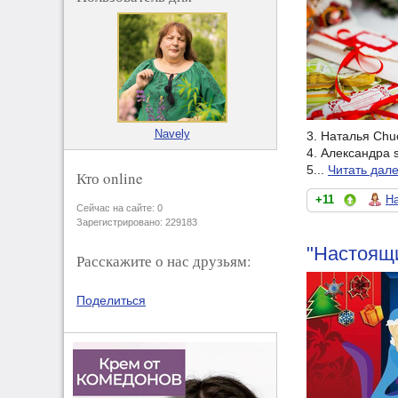
Navely
3. Наталья Chu
4. Александра 
5...
Читать дал
Кто online
+11
На
Сейчас на сайте: 0
Зарегистрировано: 229183
"Настоящ
Расскажите о нас друзьям:
Поделиться