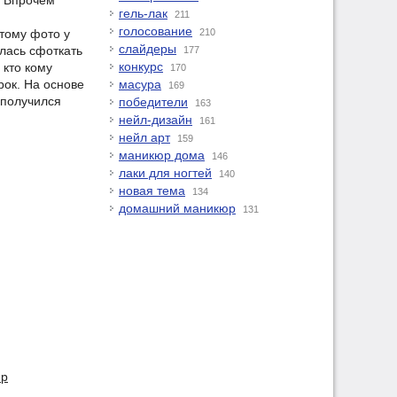
а Впрочем
гель-лак
211
голосование
этому фото у
210
слайдеры
алась сфоткать
177
конкурс
 кто кому
170
рок. На основе
масура
169
 получился
победители
163
нейл-дизайн
161
нейл арт
159
маникюр дома
146
лаки для ногтей
140
новая тема
134
домашний маникюр
131
юр