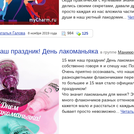
сюда практически с нулевыми знан
делись своими секретами, давали др
просто каждая из нас вложила части
души в наш уютный лакодомик...
Чи
аталья Галова
984
8 ноября 2019 года
125
аш праздник! День лакоманьяка
в группе
Маникю
15 мая наш праздник! День лакоман
собственно говоря я и спешу нас По
Очень приятно осознавать, что наш
разноцветными флакончиками перер
то большее и 15 мая стало офици
праздником!
Что значит лакоманьяк для меня? Эт
много флакончиков разных оттенков,
кажется мало и расстаться с каждым
бывает просто невозможно...
Читать