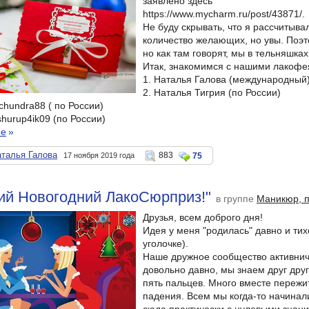
заявлено здесь
https://www.mycharm.ru/post/43871/.
Не буду скрывать, что я рассчитыв
количество желающих, но увы. Поэт
но как там говорят, мы в тельняшках
Итак, знакомимся с нашими лакофе
1. Наталья Галова (международный
2. Наталья Тигрия (по России)
chundra88 ( по России)
shurup4ik09 (по России)
ее
»
талья Галова
883
17 ноября 2019 года
75
ий Новогодний ЛакоСюрприз!"
в группе
Маникюр, 
Друзья, всем доброго дня!
Идея у меня "родилась" давно и тих
уголочке).
Наше дружное сообщество активнич
довольно давно, мы знаем друг друг
пять пальцев. Много вместе пережит
падения. Всем мы когда-то начинал