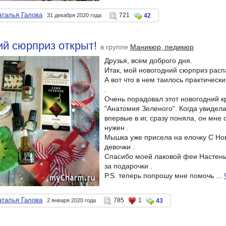
аталья Галова
721
31 декабря 2020 года
42
й сюрприз открыт!
в группе
Маникюр, педикюр
Друзья, всем доброго дня.
Итак, мой новогодний сюрприз расп
А вот что в нем таилось практическ
.
Очень порадовал этот новогодний к
"Анатомия Зеленого". Когда увидела
впервые в иг, сразу поняла, он мне
нужен .
Мышка уже присела на елочку С Но
девочки .
Спасибо моей лаковой феи Настеньк
за подарочки .
P.S. теперь попрошу мне помочь ...
аталья Галова
785
1
2 января 2020 года
43