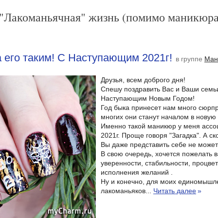
""Лакоманьячная" жизнь (помимо маникюра
 его таким! С Наступающим 2021г!
в группе
Ман
Друзья, всем доброго дня!
Спешу поздравить Вас и Ваши семь
Наступающим Новым Годом!
Год быка принесет нам много сюрпр
многих они станут началом в новую 
Именно такой маникюр у меня ассо
2021г. Проще говоря "Загадка". А ск
Вы даже представить себе не может
В свою очередь, хочется пожелать в
уверенности, стабильности, процве
исполнения желаний .
Ну и конечно, для моих единомышл
лакоманьяков...
Читать далее
»