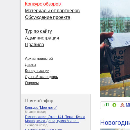
Конкурс обзоров
Материалы от партнеров
Обсуждение проекта
Тур по сайту
Администрация
Правила
Архив новостей
Диеты
Консультации
Лунный календарь
Опросы
Прямой эфир
+11
Mi
Конкурс "Мое лето"
8 часов назад
Голосование. Этап 141. Тема : Кукла
Новогодн
Маша, кукла Даша, кукла Миша...
12 часов назад