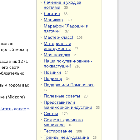
Лечение и уход за
ногтями
30
Логотип
63
Маникюр
327
Марафон "Ладошки и
пяточки"
37
Мастер-класс!
103
акован .
Материалы и
инструменты
и целый месяц
27
Моя находка
2
Наши покупки-новинки-
расавчик 1271
похвастушки!
210
 его свотч
Новинки
 обязательно
24
Педикюр
34
Подарю или Поменяюсь
вым годом вас
17
Полезные советы
е (Midzore)
28
Представители
маникюрной индустрии
33
Читать далее
»
Свотчи
170
Секреты красивого
маникюра
16
Тестирование
306
Тренды нейл-дизайна
28