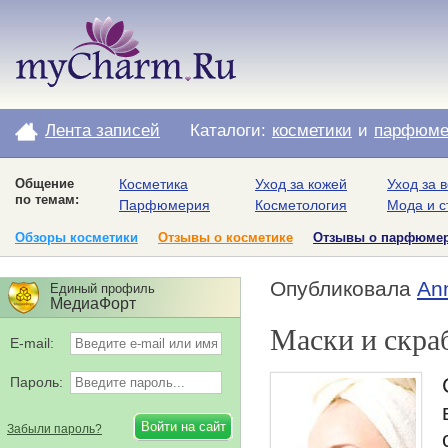
Лента записей
Каталоги:
косметики
и
парфюме
Общение
Косметика
Уход за кожей
Уход за 
по темам:
Парфюмерия
Косметология
Мода и с
Обзоры косметики
Отзывы о косметике
Отзывы о парфюме
Опубликовала
An
Единый профиль
МедиаФорт
Маски и скра
E-mail:
Пароль:
Забыли пароль?