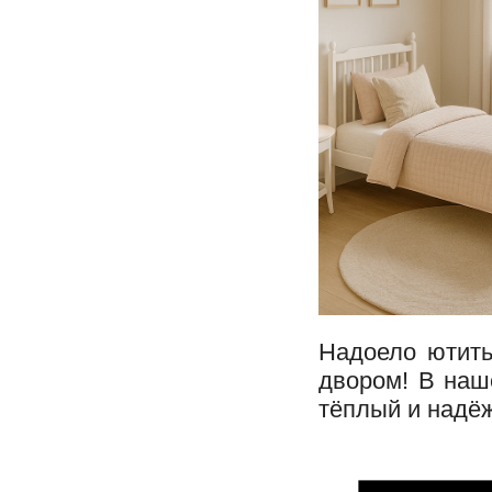
Надоело ютить
двором! В наш
тёплый и надё