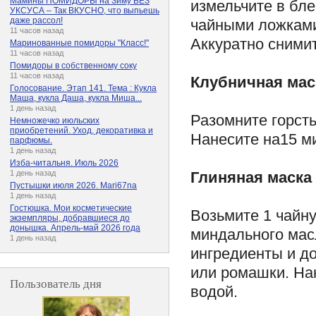
Мамины ПОМИДОРЫ на Зиму БЕЗ
измельчите в бле
УКСУСА – Так ВКУСНО, что выпьешь
даже рассол!
чайными ложками 
11 часов назад
Аккуратно сними
Маринованные помидоры "Класс!"
11 часов назад
Помидоры в собственному соку
11 часов назад
Клубничная мас
Голосование. Этап 141. Тема : Кукла
Маша, кукла Даша, кукла Миша...
1 день назад
Разомните горсть
Немножечко июльских
приобретений. Уход, декоративка и
Нанесите на15 ми
парфюмы.
1 день назад
Изба-читальня. Июль 2026
Глиняная маска
1 день назад
Пустышки июля 2026. Mari67na
1 день назад
Гостюшка. Мои косметические
Возьмите 1 чайн
экземпляры, добравшиеся до
донышка. Апрель-май 2026 года
миндального мас
1 день назад
ингредиенты и до
или ромашки. Нан
Пользователь дня
водой.