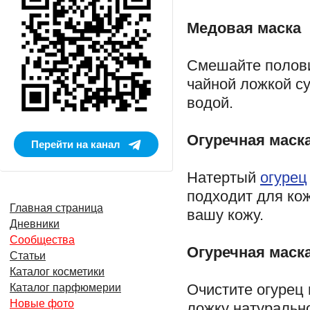
Медовая маска
Смешайте полови
чайной ложкой су
водой.
Огуречная маск
Перейти на канал
Натертый
огурец
подходит для кож
Главная страница
вашу кожу.
Дневники
Сообщества
Огуречная маска
Статьи
Каталог косметики
Очистите огурец 
Каталог парфюмерии
Новые фото
ложку натурально