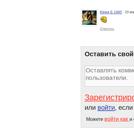
Юлия Б 1985
23 ап
Маски и скрабы для
жирной кожи
Ответить
Оставить свой
Зарегистрир
или
войти
, есл
войти как
Можете
и