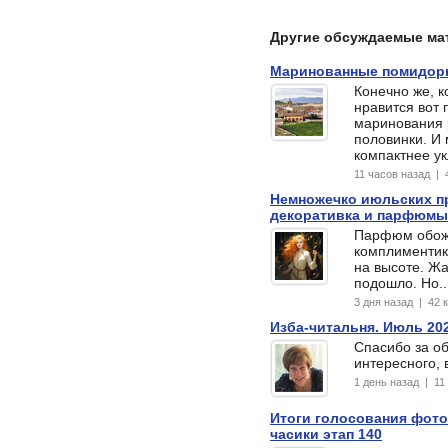
Другие обсуждаемые ма
Маринованные помидоры
Конечно же, к
нравится вот
маринования 
половинки. И
компактнее у
11 часов назад |
Немножечко июльских пр
декоративка и парфюмы
Парфюм обож
комплиментик!
на высоте. Жа
подошло. Но...
3 дня назад | 42
Изба-читальня. Июль 20
Спасибо за об
интересного, 
1 день назад | 1
Итоги голосования фото
часики этап 140