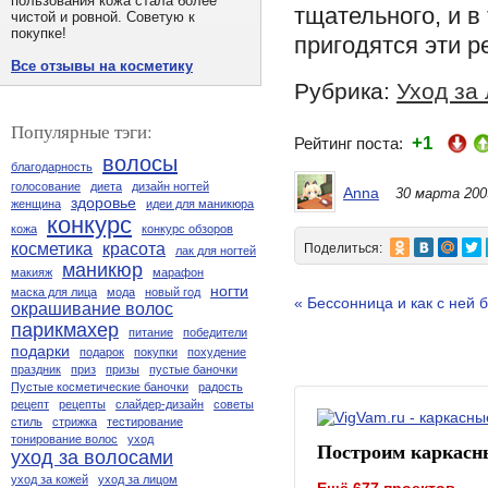
пользования кожа стала более
тщательного, и в
чистой и ровной. Советую к
покупке!
пригодятся эти р
Все отзывы на косметику
Рубрика:
Уход за
Популярные тэги:
+1
Рейтинг поста:
волосы
благодарность
голосование
диета
дизайн ногтей
Anna
30 марта 200
здоровье
женщина
идеи для маникюра
конкурс
кожа
конкурс обзоров
косметика
красота
Поделиться:
лак для ногтей
маникюр
макияж
марафон
ногти
маска для лица
мода
новый год
« Бессонница и как с ней 
окрашивание волос
парикмахер
питание
победители
подарки
подарок
покупки
похудение
праздник
приз
призы
пустые баночки
Пустые косметические баночки
радость
рецепт
рецепты
слайдер-дизайн
советы
стиль
стрижка
тестирование
тонирование волос
уход
Построим каркасн
уход за волосами
уход за кожей
уход за лицом
Ещё 677 проектов