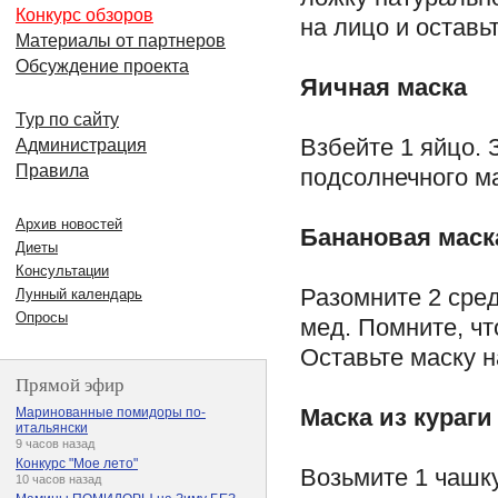
Конкурс обзоров
на лицо и оставьт
Материалы от партнеров
Обсуждение проекта
Яичная маска
Тур по сайту
Взбейте 1 яйцо. 
Администрация
Правила
подсолнечного ма
Архив новостей
Банановая маск
Диеты
Консультации
Разомните 2 сре
Лунный календарь
Опросы
мед. Помните, ч
Оставьте маску н
Прямой эфир
Маска из кураги
Маринованные помидоры по-
итальянски
9 часов назад
Конкурс "Мое лето"
Возьмите 1 чашку
10 часов назад