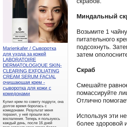
скрабов.
Миндальный ск
Возьмите 1 чайн
питательного кре
подсохнуть. Зате
Marienkafer / Сыворотка
затем ополоснит
для ухода за кожей
LABORATOIRE
DERMATOLOGIQUE SKIN-
Скраб
CLEARING EXFOLIATING
CREAM SERUM FACIAL
очищающая крем -
Смешайте равное
сыворотка для кожи с
помассируйте лиц
комедонами
Отлично помогает
Купил крем по совету подруги, она
долгое время боролась с
комедонами. Результат меня
Используя эти н
поразил, у неё прошли все
воспаления. Теперь я пользуюсь
более здоровой 
каждый день, после 16 дней