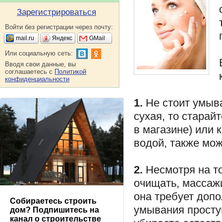
Зарегистрироваться
Войти без регистрации через почту:
mail.ru
Яндекс
GMail
Или социальную сеть:
Вводя свои данные, вы
соглашаетесь с
Политикой
конфиденциальности
1.
Не стоит умыва
сухая, то старай
в магазине) или 
водой, также мо
2.
Несмотря на то
очищать, массажи
она требует доп
Собираетесь строить
умывания простую
дом? Подпишитесь на
канал о строительстве