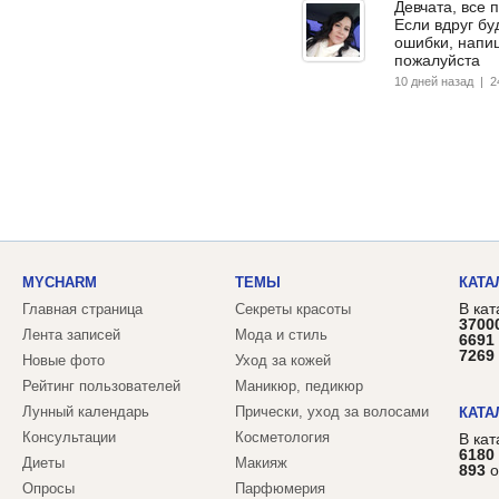
Девчата, все 
Если вдруг бу
ошибки, напиш
пожалуйста
10 дней назад | 
MYCHARM
ТЕМЫ
КАТА
В кат
Главная страница
Секреты красоты
3700
Лента записей
Мода и стиль
6691
7269
Новые фото
Уход за кожей
Рейтинг пользователей
Маникюр, педикюр
Лунный календарь
Прически, уход за волосами
КАТА
Консультации
Косметология
В ка
6180
Диеты
Макияж
893
о
Опросы
Парфюмерия