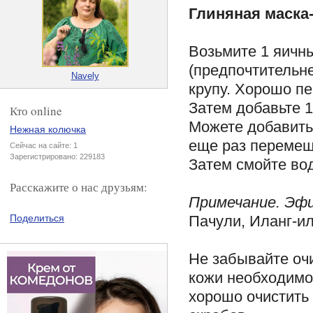
Глиняная маска
Возьмите 1 яичны
(предпочтительне
Navely
крупу. Хорошо п
Затем добавьте 
Кто online
Можете добавить 
Нежная колючка
еще раз перемещ
Сейчас на сайте: 1
Зарегистрировано: 229183
Затем смойте во
Расскажите о нас друзьям:
Примечание. Эфи
Пачули, Иланг-ил
Поделиться
Не забывайте оч
кожи необходимо
хорошо очистить