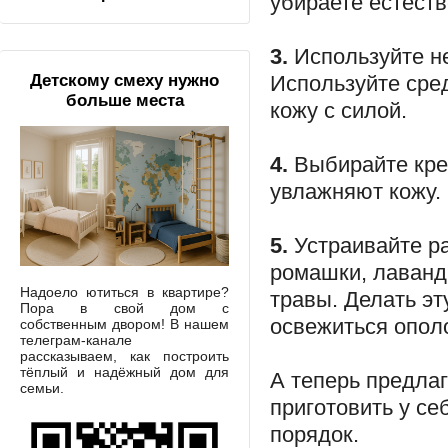
убираете естест
3.
Используйте н
Используйте сред
Детскому смеху нужно
больше места
кожу с силой.
4.
Выбирайте кр
увлажняют кожу.
5.
Устраивайте ра
ромашки, лаванд
Надоело ютиться в квартире?
травы. Делать эт
Пора в свой дом с
освежиться опол
собственным двором! В нашем
телеграм-канале
рассказываем, как построить
тёплый и надёжный дом для
А теперь предла
семьи.
приготовить у се
порядок.