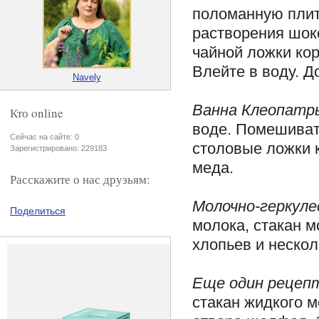
поломанную плит
растворения шоко
чайной ложки ко
Влейте в воду. Д
Navely
Ванна Клеопатр
Кто online
воде. Помешиват
Сейчас на сайте: 0
столовые ложки к
Зарегистрировано: 229183
меда.
Расскажите о нас друзьям:
Молочно-геркуле
Поделиться
молока, стакан 
хлопьев и нескол
Еще один рецепт
стакан жидкого м