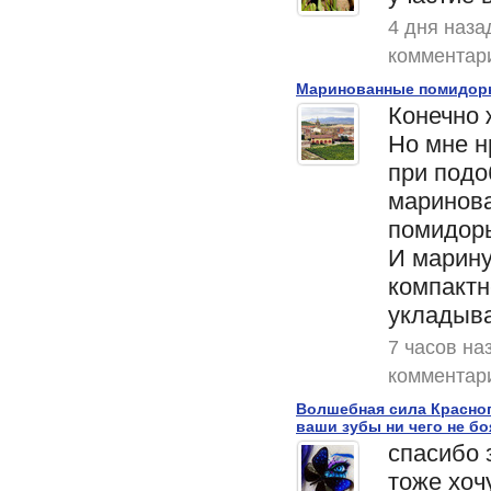
4 дня наза
комментар
Маринованные помидоры
Конечно ж
Но мне н
при подо
маринова
помидоры
И марину
компактн
укладыв
7 часов на
комментар
Волшебная сила Красног
ваши зубы ни чего не б
спасибо 
тоже хоч