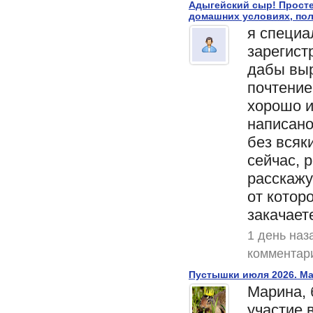
Адыгейский сыр! Прост
домашних условиях, пол
я специа
зарегист
дабы выр
почтение
хорошо и
написан
без всяки
сейчас, 
расскажу
от котор
закачаете
1 день наз
комментар
Пустышки июля 2026. Ma
Марина, 
участие 