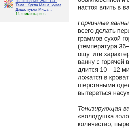
Голосование. Этап 141.
Тема : Кукла Маша, кукла
настоя влить в 
Даша, кукла Миша...
14 комментариев
Горчичные ванны
всего делать пер
граммов сухой го
(температура 36
ощутите характер
ванну с горячей 
длится 10—12 ми
ложатся в кроват
шерстяными одея
вытереться насух
Тонизирующая ва
«володушка золот
количество; пыре