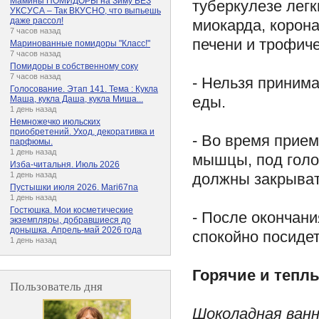
Мамины ПОМИДОРЫ на Зиму БЕЗ
туберкулезе лег
УКСУСА – Так ВКУСНО, что выпьешь
даже рассол!
миокарда, корона
7 часов назад
печени и трофиче
Маринованные помидоры "Класс!"
7 часов назад
Помидоры в собственному соку
7 часов назад
- Нельзя принима
Голосование. Этап 141. Тема : Кукла
еды.
Маша, кукла Даша, кукла Миша...
1 день назад
Немножечко июльских
приобретений. Уход, декоративка и
- Во время прием
парфюмы.
1 день назад
мышцы, под голо
Изба-читальня. Июль 2026
должны закрыват
1 день назад
Пустышки июля 2026. Mari67na
1 день назад
Гостюшка. Мои косметические
- После окончан
экземпляры, добравшиеся до
донышка. Апрель-май 2026 года
спокойно посидет
1 день назад
Горячие и тепл
Пользователь дня
Шоколадная ванн