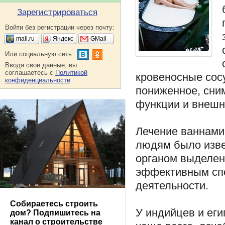
Зарегистрироваться
Войти без регистрации через почту:
mail.ru
Яндекс
GMail
Или социальную сеть:
Вводя свои данные, вы
соглашаетесь с
Политикой
кровеносные сос
конфиденциальности
пониженное, сни
функции и внешн
Лечение ваннами
людям было изве
органом выделен
эффективным спо
деятельности.
Собираетесь строить
У индийцев и еги
дом? Подпишитесь на
канал о строительстве