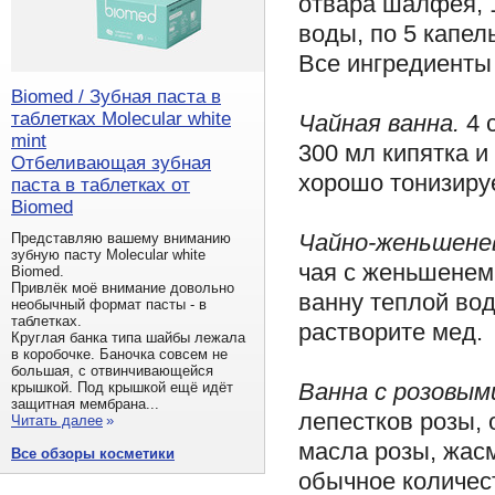
отвара шалфея, 1
воды, по 5 капел
Все ингредиенты 
Biomed / Зубная паста в
таблетках Molecular white
Чайная ванна.
4 
mint
300 мл кипятка и
Отбеливающая зубная
хорошо тонизируе
паста в таблетках от
Biomed
Чайно-женьшенев
Представляю вашему вниманию
зубную пасту Molecular white
чая с женьшенем
Biomed.
Привлёк моё внимание довольно
ванну теплой вод
необычный формат пасты - в
таблетках.
растворите мед.
Круглая банка типа шайбы лежала
в коробочке. Баночка совсем не
большая, с отвинчивающейся
Ванна с розовым
крышкой. Под крышкой ещё идёт
защитная мембрана...
лепестков розы, 
Читать далее
»
масла розы, жасм
Все обзоры косметики
обычное количес