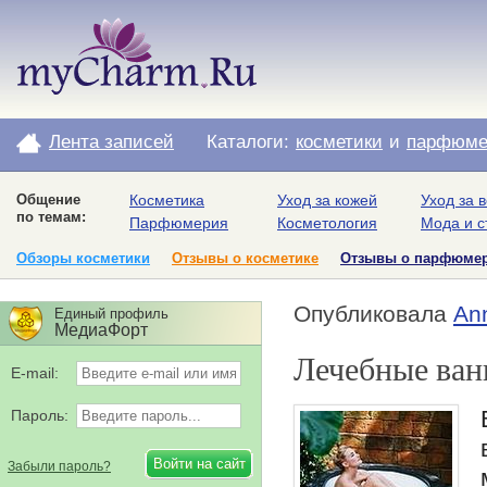
Лента записей
Каталоги:
косметики
и
парфюме
Общение
Косметика
Уход за кожей
Уход за 
по темам:
Парфюмерия
Косметология
Мода и с
Обзоры косметики
Отзывы о косметике
Отзывы о парфюме
Опубликовала
An
Единый профиль
МедиаФорт
Лечебные ва
E-mail:
Пароль:
Забыли пароль?