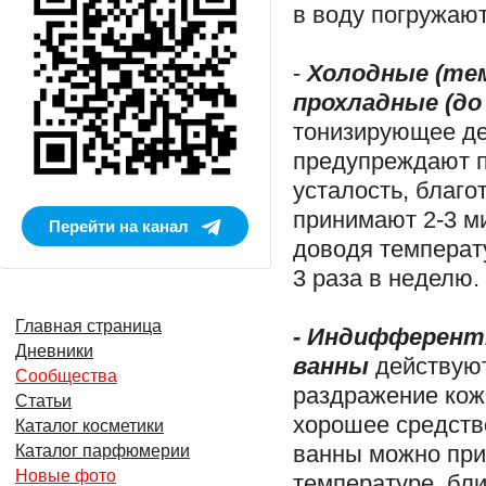
в воду погружают 
-
Холодные (тем
прохладные (до
тонизирующее де
предупреждают п
усталость, благо
принимают 2-3 ми
Перейти на канал
доводя температу
3 раза в неделю.
Главная страница
- Индифферентн
Дневники
ванны
действуют
Сообщества
раздражение кож
Статьи
хорошее средств
Каталог косметики
ванны можно прин
Каталог парфюмерии
Новые фото
температуре, бли