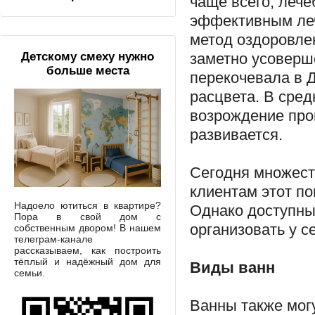
чаще всего, леч
эффективным леч
метод оздоровле
заметно усоверш
Детскому смеху нужно
больше места
перекочевала в Д
расцвета. В сред
возрождение прои
развивается.
Сегодня множест
клиентам этот п
Надоело ютиться в квартире?
Однако доступны
Пора в свой дом с
организовать у с
собственным двором! В нашем
телеграм-канале
рассказываем, как построить
тёплый и надёжный дом для
Виды ванн
семьи.
Ванны также могу