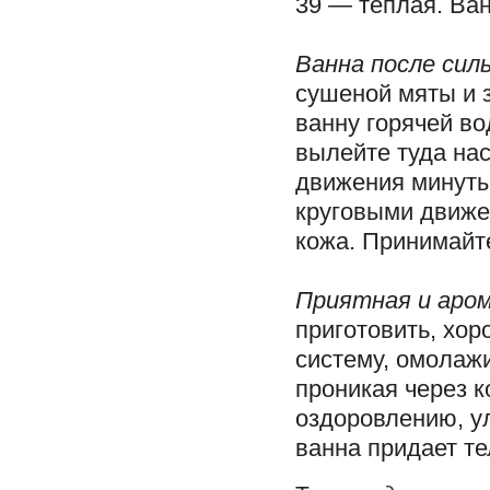
39 — теплая. Ван
Ванна после сил
сушеной мяты и з
ванну горячей во
вылейте туда нас
движения минуты
круговыми движе
кожа. Принимайте
Приятная и аро
приготовить, хор
систему, омолажи
проникая через к
оздоровлению, у
ванна придает те