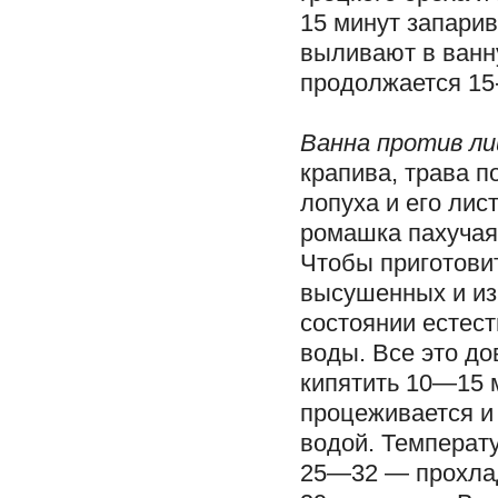
15 минут запари
выливают в ванну
продолжается 15-
Ванна против ли
крапива, трава п
лопуха и его лис
ромашка пахучая,
Чтобы приготови
высушенных и из
состоянии естес
воды. Все это до
кипятить 10—15 м
процеживается и 
водой. Температу
25—32 — прохлад