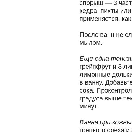
спорыш — 3 части
кедра, пихты или
применяется, как
После ванн не сл
мылом.
Еще одна тониз
грейпфрут и 3 л
лимонные дольки
в ванну. Добавьт
сока. Проконтрол
градуса выше те
минут.
Ванна при кожны
грецкого ореха и