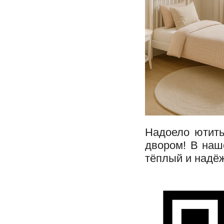
Надоело ютить
двором! В наш
тёплый и надё