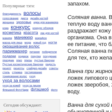
запахом.
Популярные тэги:
волосы
благодарность
Соляная ванна.
В
голосование
диета
дизайн ногтей
здоровье
теплую воду ван
женщина
идеи для маникюра
конкурс
кожа
конкурс обзоров
раздражает кожу
косметика
красота
лак для ногтей
организма. Она в
маникюр
макияж
марафон
ногти
ее питание, что 
маска для лица
мода
новый год
окрашивание волос
Соляная ванна п
парикмахер
питание
победители
подарки
для тех, кто жела
подарок
покупки
похудение
праздник
приз
призы
пустые баночки
Пустые косметические баночки
радость
рецепт
рецепты
слайдер-дизайн
советы
Ванна при жирно
стиль
стрижка
тестирование
ложек липового 
тонирование волос
уход
уход за волосами
ложек зверобоя, 
уход за кожей
уход за лицом
флэшмоб
воду.
Флешмоб ФотоЧарм
фото
Ванна для сухой 
Сегодня обсуждают:
обыкновенной и 