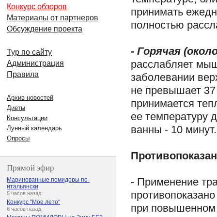
Конкурс обзоров
принимать ежедн
Материалы от партнеров
полностью рассл
Обсуждение проекта
- Горячая (окол
Тур по сайту
расслабляет мыщ
Администрация
Правила
заболевании вер
не превышает 37 
Архив новостей
принимается тепл
Диеты
ее температуру д
Консультации
ванны - 10 минут.
Лунный календарь
Опросы
Противопоказа
Прямой эфир
- Применение тра
Маринованные помидоры по-
итальянски
противопоказано 
5 часов назад
Конкурс "Мое лето"
при повышенном 
6 часов назад