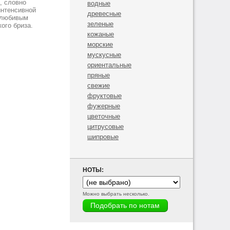
, словно
водные
интенсивной
древесные
долюбивым
зеленые
ого бриза.
кожаные
морские
мускусные
ориентальные
пряные
свежие
фруктовые
фужерные
цветочные
цитрусовые
шипровые
НОТЫ:
Можно выбрать несколько.