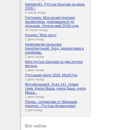
Nadsten91. Пустые баночки за июнь
2026 г.
9 часов назад
Гостюшка. Мои косметические
экземпляры, добравшиеся до
донышка. Апрель-май 2026 года
18 часов назад
Конкурс "Мое лето"
1 день назад
Немножечко июльских
приобретений. Уход, декоративка и
парфюмы.
1 день назад
Мои пустые баночки за два летних
месяца
1 день назад
Пустышки июля 2026. Mari67na
1 день назад
Фотофлэшмоб. Этап 141. Новая
тема: Кукла Маша, кукла Даша, кукла
Миша...
1 день назад
Призы - подарочки от Маришки
(конкурс - Пустые флакончики)
2 дня назад
Кто online