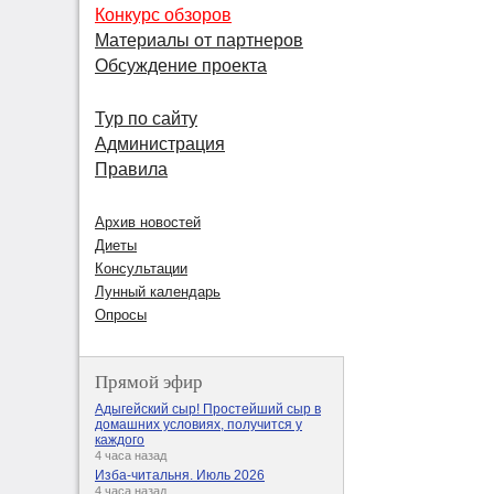
Конкурс обзоров
Материалы от партнеров
Обсуждение проекта
Тур по сайту
Администрация
Правила
Архив новостей
Диеты
Консультации
Лунный календарь
Опросы
Прямой эфир
Адыгейский сыр! Простейший сыр в
домашних условиях, получится у
каждого
4 часа назад
Изба-читальня. Июль 2026
4 часа назад