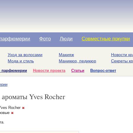
парфюмерии
Фото
Люди
Совместные покупки
Уход за волосами
Макияж
Новости кр
Мода и стиль
Маникюр, педикюр
Секреты к
о парфюмерии
Новости проекта
Статьи
Вопрос-ответ
ерии
ароматы Yves Rocher
ves Rocher
ровые
та.