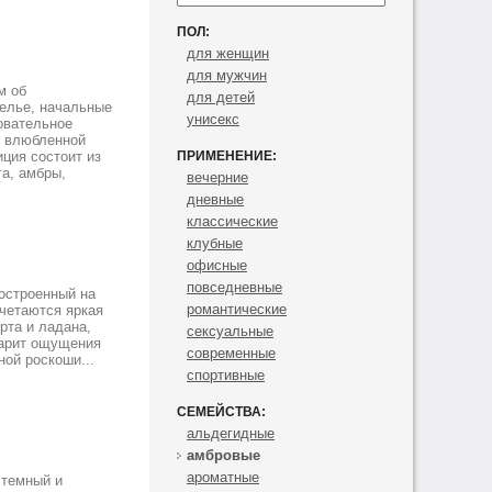
ПОЛ:
для женщин
для мужчин
м об
для детей
зелье, начальные
унисекс
овательное
т влюбленной
ция состоит из
ПРИМЕНЕНИЕ:
га, амбры,
вечерние
дневные
классические
клубные
офисные
повседневные
построенный на
романтические
четаются яркая
рта и ладана,
сексуальные
дарит ощущения
современные
ой роскоши...
спортивные
СЕМЕЙСТВА:
альдегидные
амбровые
ароматные
 темный и