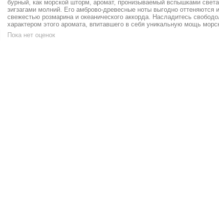
бурный, как морской шторм, аромат, пронизываемый вспышками света
зигзагами молний. Его амброво-древесные ноты выгодно оттеняются 
свежестью розмарина и океанического аккорда. Насладитесь свобо
характером этого аромата, впитавшего в себя уникальную мощь морск
Пока нет оценок