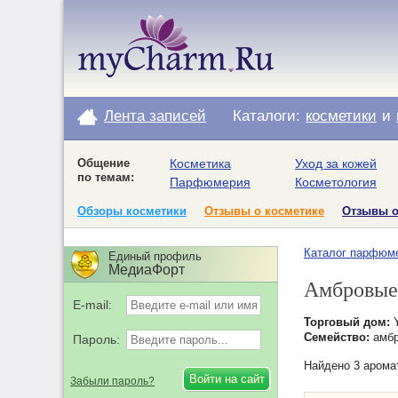
Лента записей
Каталоги:
косметики
и
Общение
Косметика
Уход за кожей
по темам:
Парфюмерия
Косметология
Обзоры косметики
Отзывы о косметике
Отзывы 
Каталог парфюм
Единый профиль
МедиаФорт
Амбровые 
E-mail:
Торговый дом:
Y
Семейство:
амб
Пароль:
Найдено 3 арома
Забыли пароль?