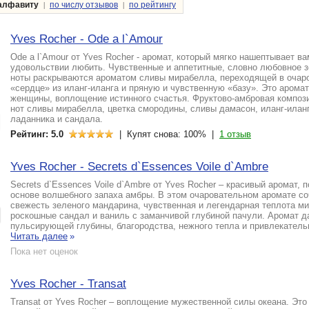
|
|
алфавиту
по числу отзывов
по рейтингу
Yves Rocher - Ode a l`Amour
Ode a l`Amour от Yves Rocher - аромат, который мягко нашептывает ва
удовольствии любить. Чувственные и аппетитные, словно любовное 
ноты раскрываются ароматом сливы мирабелла, переходящей в очар
«сердце» из иланг-иланга и пряную и чувственную «базу». Это арома
женщины, воплощение истинного счастья. Фруктово-амбровая компози
нот сливы мирабелла, цветка смородины, сливы дамасон, иланг-илан
ладанника и сандала.
Рейтинг: 5.0
| Купят снова: 100% |
1 отзыв
Yves Rocher - Secrets d`Essences Voile d`Ambre
Secrets d`Essences Voile d`Ambre от Yves Rocher – красивый аромат, 
основе волшебного запаха амбры. В этом очаровательном аромате со
свежесть зеленого мандарина, чувственная и легендарная теплота ми
роскошные сандал и ваниль с заманчивой глубиной пачули. Аромат 
пульсирующей глубины, благородства, нежного тепла и привлекательн
Читать далее
»
Пока нет оценок
Yves Rocher - Transat
Transat от Yves Rocher – воплощение мужественной силы океана. Это