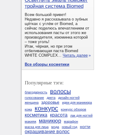
Осветлить эмаль поможет
тройная система Biomed
Всем большой привет!
Недавно я рассказывала о зубных
щётках с углём от Biomed, а
сейчас поделюсь впечатлением от
использования пасты от этого же
производителя, изюминка которой
– тоже уголь!
Итак, чёрная, но при этом
отбеливающая паста Biomed
WHITE COMPLEX...
Читать далее
»
Все обзоры косметики
Популярные тэги:
волосы
благодарность
голосование
диета
дизайн ногтей
здоровье
женщина
идеи для маникюра
конкурс
кожа
конкурс обзоров
косметика
красота
лак для ногтей
маникюр
макияж
марафон
ногти
маска для лица
мода
новый год
окрашивание волос