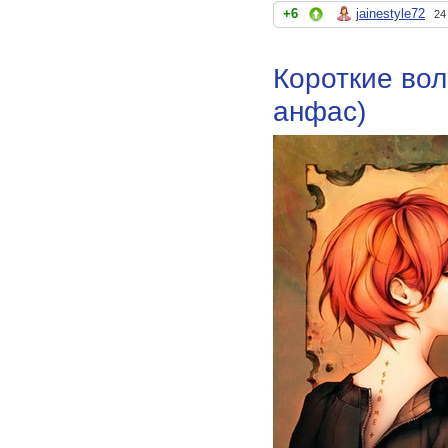
+6
jainestyle72
24
Короткие вол
анфас)