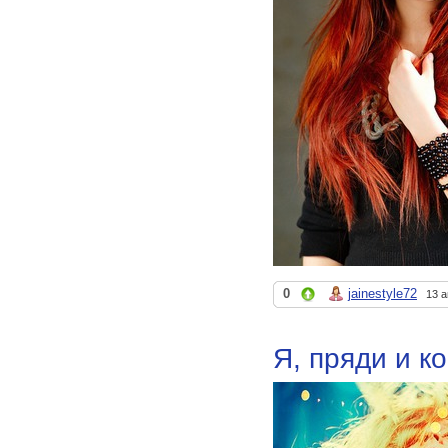
0
jainestyle72
13 а
Я, пряди и к