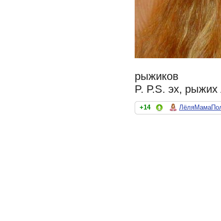
рыжиков
P. Р.S. эх, рыжи
+14
ЛёляМамаПо