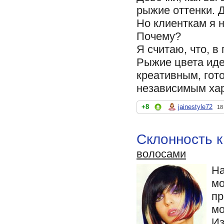
рыжие оттенки. 
Но клиенткам я н
Почему?
Я считаю, что, в
Рыжие цвета иде
креативным, гот
независимым хар
+8
jainestyle72
18
Склонность 
волосами
На
мо
пр
мо
Из