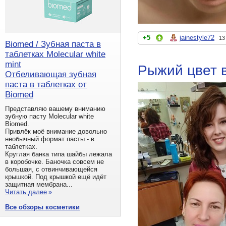
+5
jainestyle72
13
Biomed / Зубная паста в
таблетках Molecular white
mint
Рыжий цвет 
Отбеливающая зубная
паста в таблетках от
Biomed
Представляю вашему вниманию
зубную пасту Molecular white
Biomed.
Привлёк моё внимание довольно
необычный формат пасты - в
таблетках.
Круглая банка типа шайбы лежала
в коробочке. Баночка совсем не
большая, с отвинчивающейся
крышкой. Под крышкой ещё идёт
защитная мембрана...
Читать далее
»
Все обзоры косметики