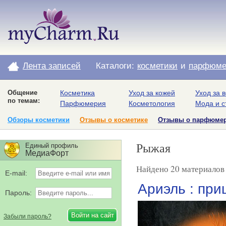
Лента записей
Каталоги:
косметики
и
парфюме
Общение
Косметика
Уход за кожей
Уход за 
по темам:
Парфюмерия
Косметология
Мода и с
Обзоры косметики
Отзывы о косметике
Отзывы о парфюме
Рыжая
Единый профиль
МедиаФорт
Найдено 20 материалов 
E-mail:
Ариэль : пр
Пароль:
Забыли пароль?