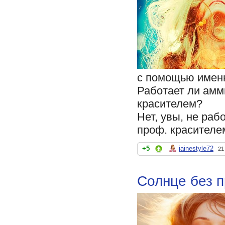
с помощью именн
Работает ли амм
красителем?
Нет, увы, не ра
проф. красителе
+5
jainestyle72
21
Солнце без 