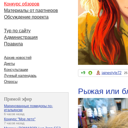
Конкурс обзоров
Материалы от партнеров
Обсуждение проекта
Тур по сайту
Администрация
Правила
Архив новостей
Диеты
Консультации
+9
jainestyle72
25
Лунный календарь
Опросы
Рыжая или б
Прямой эфир
Маринованные помидоры по-
итальянски
6 часов назад
Конкурс "Мое лето"
7 часов назад