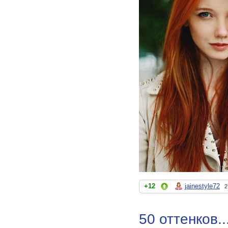
+12
jainestyle72
2
50 оттенков..