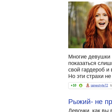
Многие девушки б
показаться слиш
свой гардероб и
Но эти страхи не
+10
jainestyle72
5
Рыжий- не пр
Девочки, как вы