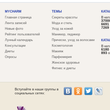
MYCHARM
ТЕМЫ
КАТА
В кат
Главная страница
Секреты красоты
3700
Лента записей
Мода и стиль
6691
7269
Новые фото
Уход за кожей
Рейтинг пользователей
Маникюр, педикюр
Лунный календарь
Прически, уход за волосами
КАТА
Консультации
Косметология
В ка
6180
Диеты
Макияж
893
о
Опросы
Парфюмерия
Женское здоровье
Фитнес и диеты
Вступайте в наши группы в
социальных сетях: