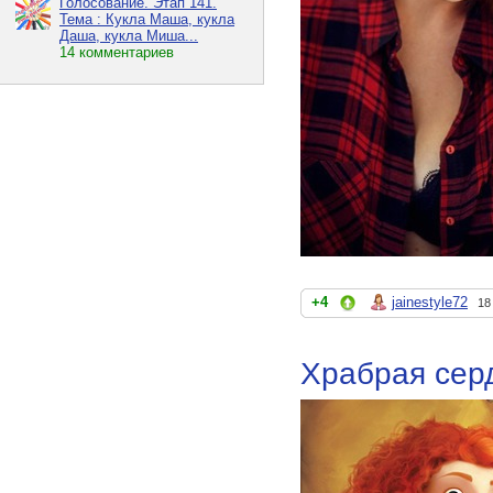
Голосование. Этап 141.
Тема : Кукла Маша, кукла
Даша, кукла Миша...
14 комментариев
+4
jainestyle72
18
Храбрая сер