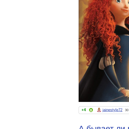
+4
jainestyle72
30
А бывает ли