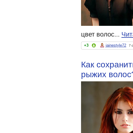
цвет волос...
Чит
+3
jainestyle72
7 
Как сохрани
рыжих волос