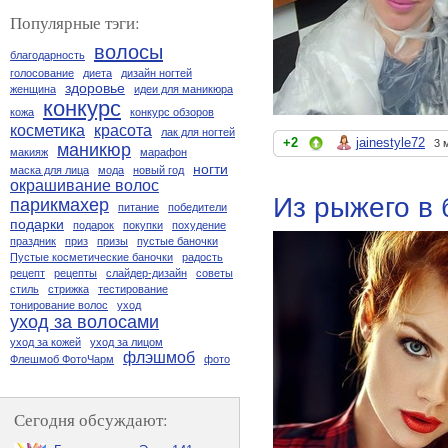
Популярные тэги:
волосы
благодарность
голосование
диета
дизайн ногтей
здоровье
женщина
идеи для маникюра
конкурс
кожа
конкурс обзоров
косметика
красота
лак для ногтей
+2
jainestyle72
3 
маникюр
макияж
марафон
ногти
маска для лица
мода
новый год
окрашивание волос
Из рыжего в 
парикмахер
питание
победители
подарки
подарок
покупки
похудение
праздник
приз
призы
пустые баночки
Пустые косметические баночки
радость
рецепт
рецепты
слайдер-дизайн
советы
стиль
стрижка
тестирование
тонирование волос
уход
уход за волосами
уход за кожей
уход за лицом
флэшмоб
Флешмоб ФотоЧарм
фото
Сегодня обсуждают: