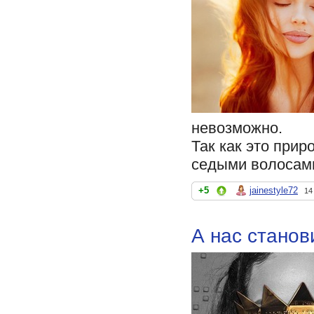
невозможно.
Так как это прир
седыми волосами
+5
jainestyle72
14
А нас станов