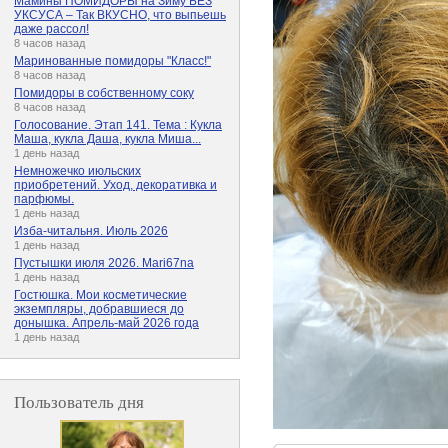
Мамины ПОМИДОРЫ на Зиму БЕЗ
УКСУСА – Так ВКУСНО, что выпьешь
даже рассол!
8 часов назад
Маринованные помидоры "Класс!"
8 часов назад
Помидоры в собственному соку
8 часов назад
Голосование. Этап 141. Тема : Кукла
Маша, кукла Даша, кукла Миша...
1 день назад
Немножечко июльских
приобретений. Уход, декоративка и
парфюмы.
1 день назад
Изба-читальня. Июль 2026
1 день назад
Пустышки июля 2026. Mari67na
1 день назад
Гостюшка. Мои косметические
экземпляры, добравшиеся до
донышка. Апрель-май 2026 года
1 день назад
Пользователь дня