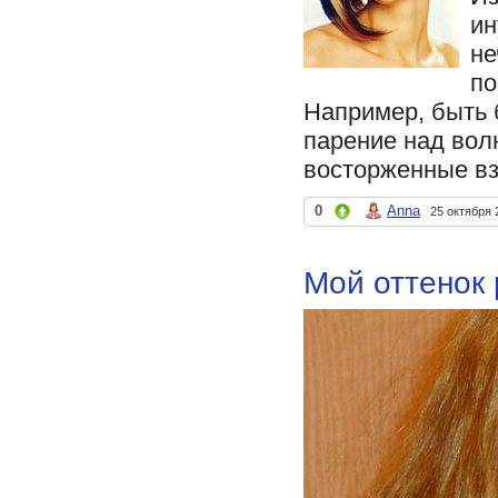
ин
не
по
Например, быть 
парение над вол
восторженные вз
0
Anna
25 октября 
Мой оттенок 