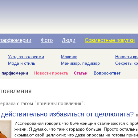
парфюмерии
Фото
Люди
Совместные покупки
Уход за волосами
Макияж
Новости кр
Мода и стиль
Маникюр, педикюр
Секреты к
о парфюмерии
Новости проекта
Статьи
Вопрос-ответ
появления
ериала с тэгом "причины появления":
действительно избавиться от целлюлита?
в
Исследования говорят, что 85% женщин сталкиваются с пр
жизни. Я думаю, что таких гораздо больше. Просто осталь
скрывают свой целлюлит, что даже опросам не готовы призн