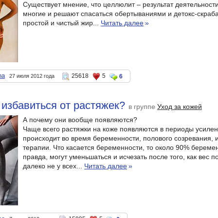
Существует мнение, что целлюлит – результат деятельност
многие и решают спасаться обертываниями и детокс-скраба
простой и чистый жир...
Читать далее
»
na
25618
5
27 июля 2012 года
6
избавиться от растяжек?
в группе
Уход за кожей
А почему они вообще появляются?
Чаще всего растяжки на коже появляются в периоды усилен
происходит во время беременности, полового созревания, и
терапии. Что касается беременности, то около 90% береме
правда, могут уменьшаться и исчезать после того, как вес 
далеко не у всех...
Читать далее
»