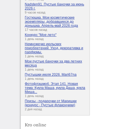
Nadsten91. Пустые баночки за июнь
2026 г.
9 часов назад
Гостюшка. Мои косметические
экземпляры, добравшиеся до
донышка. Апрель-май 2026 года
17 часов назад
Конкурс "Мое лето"
1 день назад
Немножечко июльских
приобретений. Уход, декоративка и
парфюмы.
1 день назад
Мои пустые баночки за два летних
месяца
1 день назад
Пустышки июля 2026. Mari67na
1 день назад
Фотофлэшмоб. Этап 141. Новая
тема: Кукла Маша, кукла Даша, кукла
Миша...
1 день назад
Призы - подарочки от Маришки
(конкурс - Пустые флакончики)
2 дня назад
Кто online