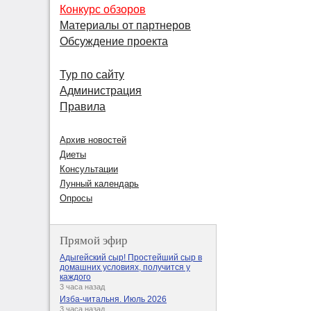
Конкурс обзоров
Материалы от партнеров
Обсуждение проекта
Тур по сайту
Администрация
Правила
Архив новостей
Диеты
Консультации
Лунный календарь
Опросы
Прямой эфир
Адыгейский сыр! Простейший сыр в
домашних условиях, получится у
каждого
3 часа назад
Изба-читальня. Июль 2026
3 часа назад