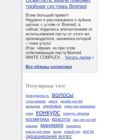
Осветлить эмаль поможет
тройная система Biomed
Всем большой привет!
Недавно я рассказывала о зубных
щётках с углём от Biomed, а
сейчас поделюсь впечатлением от
использования пасты от этого же
производителя, изюминка которой
– тоже уголь!
Итак, чёрная, но при этом
отбеливающая паста Biomed
WHITE COMPLEX...
Читать далее
»
Все обзоры косметики
Популярные тэги:
волосы
благодарность
голосование
диета
дизайн ногтей
здоровье
женщина
идеи для маникюра
конкурс
кожа
конкурс обзоров
косметика
красота
лак для ногтей
маникюр
макияж
марафон
ногти
маска для лица
мода
новый год
окрашивание волос