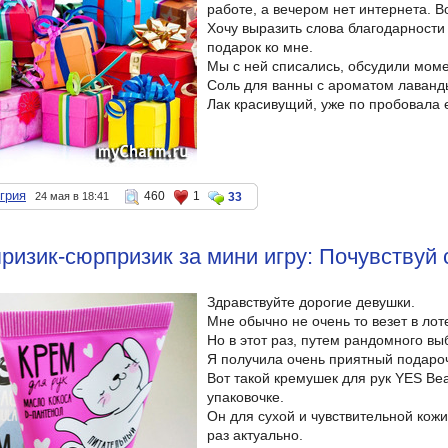
работе, а вечером нет интернета. Во
Хочу выразить слова благодарности 
подарок ко мне.
Мы с ней списались, обсудили моме
Соль для ванны с ароматом лаванды
Лак красивущий, уже по пробовала е
грия
460
1
24 мая в 18:41
33
ризик-сюрпризик за мини игру: Почувствуй с
Здравствуйте дорогие девушки.
Мне обычно не очень то везет в ло
Но в этот раз, путем рандомного в
Я получила очень приятный подаро
Вот такой кремушек для рук YES Be
упаковочке.
Он для сухой и чувствительной кожи
раз актуально.