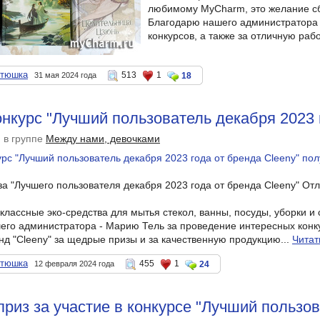
любимому MyCharm, это желание с
Благодарю нашего администратора 
конкурсов, а также за отличную раб
стюшка
513
1
31 мая 2024 года
18
онкурс "Лучший пользователь декабря 2023 
в группе
Между нами, девочками
за "Лучшего пользователя декабря 2023 года от бренда Cleeny" От
классные эко-средства для мытья стекол, ванны, посуды, уборки и 
го администратора - Марию Тель за проведение интересных конкур
д "Cleeny" за щедрые призы и за качественную продукцию...
Читат
стюшка
455
1
12 февраля 2024 года
24
риз за участие в конкурсе "Лучший пользо