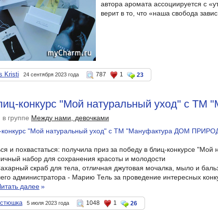
автора аромата ассоциируется с «у
верит в то, что «наша свобода завис
 Kristi
787
1
24 сентября 2023 года
23
блиц-конкурс "Мой натуральный уход" с Т
в группе
Между нами, девочками
ся и похвастаться: получила приз за победу в блиц-конкурсе "Мо
чный набор для сохранения красоты и молодости
Сахарный скраб для тела, отличная джутовая мочалка, мыло и баль
го администратора - Марию Тель за проведение интересных конкур
Читать далее
»
остюшка
1048
1
5 июля 2023 года
26