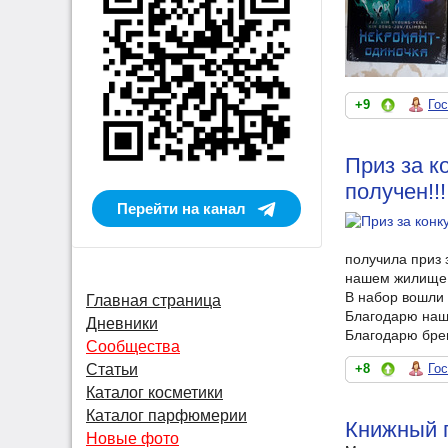
+9
Го
Приз за к
получен!!!
Перейти на канал
получила приз 
нашем жилище
В набор вошли 
Главная страница
Благодарю наше
Дневники
Благодарю брен
Сообщества
+8
Го
Статьи
Каталог косметики
Каталог парфюмерии
Книжный п
Новые фото