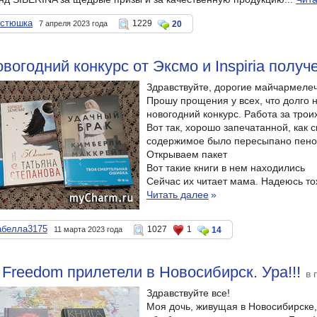
остюшка
1229
7 апреля 2023 года
20
овогодний конкурс от Эксмо и Inspiria получ
Здравствуйте, дорогие майчармелеч
Прошу прощения у всех, что долго н
новогодний конкурс. Работа за троих
Вот так, хорошо запечатанной, как 
содержимое было пересыпано пеноп
Открываем пакет
Вот такие книги в нем находились
Сейчас их читает мама. Надеюсь тоже
Читать далее
»
абелла3175
1027
1
11 марта 2023 года
14
т Freedom прилетели в Новосибирск. Ура!!!
в 
Здравствуйте все!
Моя дочь, живущая в Новосибирске,