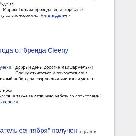
будется
- Марию Тель за проведение интересных
оту со спонсорами...
Читать далее
»
года от бренда Cleeny"
Добрый день, дорогие майшармельки!
Спешу отчитаться и похвастаться: я
личный набор для сохранения чистоты и уюта в
стирки
сов, а также за отличную работу со спонсорами!
ь далее
»
ватель сентября" получен
в группе