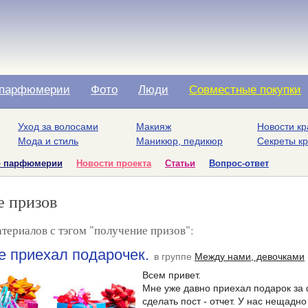
парфюмерии
Фото
Люди
Совместные покупки
Уход за волосами
Макияж
Новости кр
Мода и стиль
Маникюр, педикюр
Секреты к
о парфюмерии
Новости проекта
Статьи
Вопрос-ответ
е призов
териалов с тэгом "получение призов":
е приехал подарочек.
в группе
Между нами, девочками
Всем привет.
Мне уже давно приехал подарок за 
сделать пост - отчет. У нас нещадно