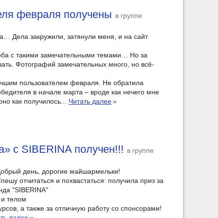
теля февраля получены
в группе
а… Дела закружили, затянули меня, и на сайт
оба с такими замечательными темами… Но за
ать. Фотографий замечательных много, но всё-
лучшим пользователем февраля. Не обратила
бедителя в начале марта – вроде как нечего мне
оно как получилось...
Читать далее
»
а» с SIBERINA получен!!!
в группе
обрый день, дорогие майшармельки!
пешу отчитаться и похвастаться: получила приз за
нда "SIBERINA"
 и телом
сов, а также за отличную работу со спонсорами!
ть далее
»