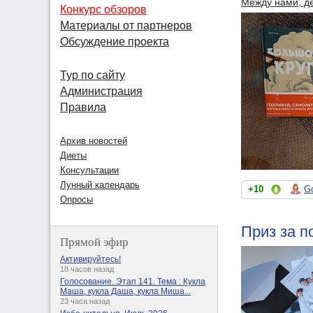
Между нами, д
Конкурс обзоров
Материалы от партнеров
Обсуждение проекта
Тур по сайту
Администрация
Правила
Архив новостей
Диеты
Консультации
Лунный календарь
+10
G
Опросы
Приз за п
Прямой эфир
Активируйтесь!
18 часов назад
Голосование. Этап 141. Тема : Кукла
Маша, кукла Даша, кукла Миша...
23 часа назад