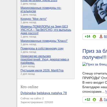
Изба-читальня. Июль 2026
1 день назад
Маринованные помидоры по-
итальянски
1 день назад
Конкурс "Мое лето"
1 день назад
Мамины ПОМИДОРЫ на Зиму БЕЗ
УКСУСА – Так ВКУСНО, что выпьешь
даже рассол!
+14
Ms
1 день назад
Маринованные помидоры "Класс!"
1 день назад
Помидоры в собственному соку
Приз за 
1 день назад
получен!!!
Немножечко июльских
приобретений. Уход, декоративка и
парфюмы.
2 дня назад
Пустышки июля 2026. Mari67na
Спешу отчитать
2 дня назад
ПРИРОДЫ" Отли
В него входит 
Кто online
Благодарю наше
спонсорами...
Dylsineika
belskaya natalya 78
Сейчас на сайте: 2
+12
Г
Зарегистрировано: 229183