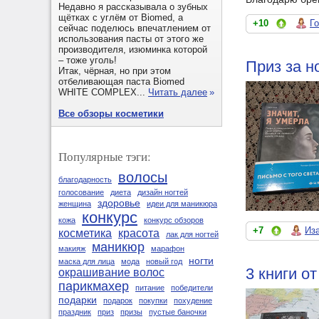
Недавно я рассказывала о зубных
щётках с углём от Biomed, а
+10
Г
сейчас поделюсь впечатлением от
использования пасты от этого же
производителя, изюминка которой
– тоже уголь!
Приз за н
Итак, чёрная, но при этом
отбеливающая паста Biomed
WHITE COMPLEX...
Читать далее
»
Все обзоры косметики
Популярные тэги:
волосы
благодарность
голосование
диета
дизайн ногтей
здоровье
женщина
идеи для маникюра
конкурс
кожа
конкурс обзоров
+7
Из
косметика
красота
лак для ногтей
маникюр
макияж
марафон
ногти
маска для лица
мода
новый год
3 книги о
окрашивание волос
парикмахер
питание
победители
подарки
подарок
покупки
похудение
праздник
приз
призы
пустые баночки