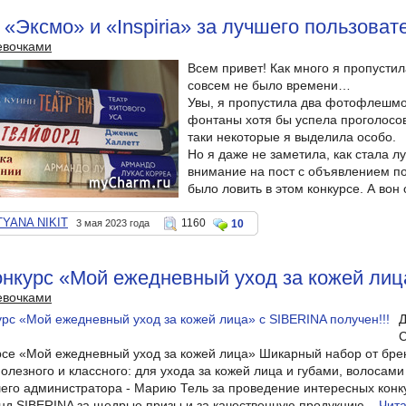
 «Эксмо» и «Inspiria» за лучшего пользова
евочками
Всем привет! Как много я пропустил
совсем не было времени…
Увы, я пропустила два фотофлешм
фонтаны хотя бы успела проголосов
таки некоторые я выделила особо.
Но я даже не заметила, как стала 
внимание на пост с объявлением по
было ловить в этом конкурсе. А вон 
TYANA NIKIT
1160
3 мая 2023 года
10
онкурс «Мой ежедневный уход за кожей лиц
евочками
Д
С
рсе «Мой ежедневный уход за кожей лица» Шикарный набор от бре
полезного и классного: для ухода за кожей лица и губами, волосами
го администратора - Марию Тель за проведение интересных конкур
д SIBERINA за щедрые призы и за качественную продукцию...
Чита