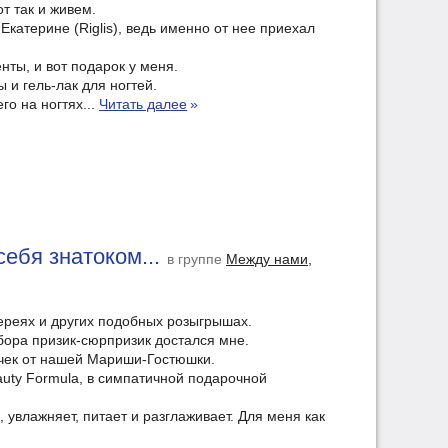
т так и живем.
Екатерине (Riglis), ведь именно от нее приехал
нты, и вот подарок у меня.
 и гель-лак для ногтей.
го на ногтях...
Читать далее
»
ебя знатоком...
в группе
Между нами,
тереях и других подобных розыгрышах.
ыбора призик-сюрпризик достался мне.
чек от нашей Мариши-Гостюшки.
auty Formula, в симпатичной подарочной
, увлажняет, питает и разглаживает. Для меня как