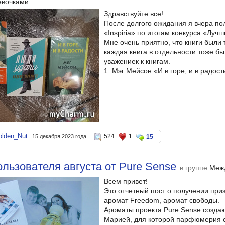
евочками
Здравствуйте все!
После долгого ожидания я вчера по
«Inspiria» по итогам конкурса «Луч
Мне очень приятно, что книги были
каждая книга в отдельности тоже бы
уважениек к книгам.
1. Мэг Мейсон «И в горе, и в радост
olden_Nut
524
1
15 декабря 2023 года
15
ользователя августа от Pure Sense
в группе
Межд
Всем привет!
Это отчетный пост о получении приз
аромат Freedom, аромат свободы.
Ароматы проекта Pure Sense созд
Марией, для которой парфюмерия 