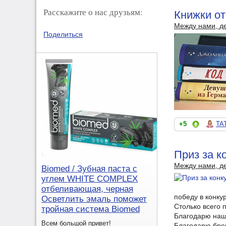
Расскажите о нас друзьям:
Книжки от
Между нами, д
Поделиться
+5
TA
Приз за к
Между нами, д
Biomed / Зубная паста с
углем WHITE COMPLEX
отбеливающая, черная
победу в конку
Осветлить эмаль поможет
Столько всего 
тройная система Biomed
Благодарю наше
Всем большой привет!
Благодарю брен