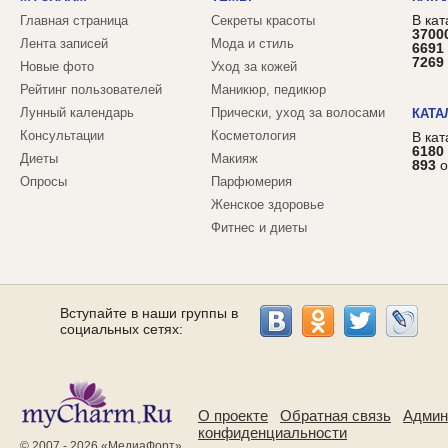
В кат
Главная страница
Секреты красоты
3700
Лента записей
Мода и стиль
6691
7269
Новые фото
Уход за кожей
Рейтинг пользователей
Маникюр, педикюр
Лунный календарь
Прически, уход за волосами
КАТА
Консультации
Косметология
В ка
6180
Диеты
Макияж
893
о
Опросы
Парфюмерия
Женское здоровье
Фитнес и диеты
Вступайте в наши группы в
социальных сетях:
О проекте
Обратная связь
Админ
конфиденциальности
© 2007 - 2026 «
МедиаФорт
»