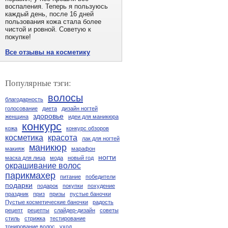
воспаления. Теперь я пользуюсь
каждый день, после 16 дней
пользования кожа стала более
чистой и ровной. Советую к
покупке!
Все отзывы на косметику
Популярные тэги:
волосы
благодарность
голосование
диета
дизайн ногтей
здоровье
женщина
идеи для маникюра
конкурс
кожа
конкурс обзоров
косметика
красота
лак для ногтей
маникюр
макияж
марафон
ногти
маска для лица
мода
новый год
окрашивание волос
парикмахер
питание
победители
подарки
подарок
покупки
похудение
праздник
приз
призы
пустые баночки
Пустые косметические баночки
радость
рецепт
рецепты
слайдер-дизайн
советы
стиль
стрижка
тестирование
тонирование волос
уход