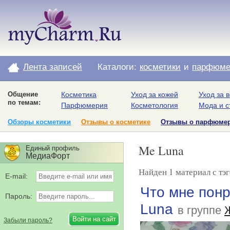
Лента записей
Каталоги:
косметики
и
парфюме
Общение
Косметика
Уход за кожей
Уход за 
по темам:
Парфюмерия
Косметология
Мода и с
Обзоры косметики
Отзывы о косметике
Отзывы о парфюме
Me Luna
Единый профиль
МедиаФорт
Найден 1 материал с тэ
E-mail:
Что мне пон
Пароль:
Luna
в группе
Забыли пароль?