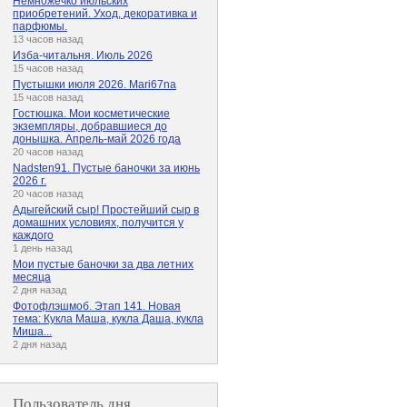
Немножечко июльских
приобретений. Уход, декоративка и
парфюмы.
13 часов назад
Изба-читальня. Июль 2026
15 часов назад
Пустышки июля 2026. Mari67na
15 часов назад
Гостюшка. Мои косметические
экземпляры, добравшиеся до
донышка. Апрель-май 2026 года
20 часов назад
Nadsten91. Пустые баночки за июнь
2026 г.
20 часов назад
Адыгейский сыр! Простейший сыр в
домашних условиях, получится у
каждого
1 день назад
Мои пустые баночки за два летних
месяца
2 дня назад
Фотофлэшмоб. Этап 141. Новая
тема: Кукла Маша, кукла Даша, кукла
Миша...
2 дня назад
Пользователь дня