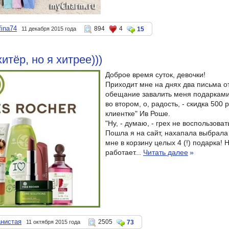
fina74
894
4
11 декабря 2015 года
15
итёр, но я хитрее)))
Доброе время суток, девочки!
Приходит мне на днях два письма от
обещание завалить меня подарками 
во втором, о, радость, - скидка 500
клиентке" Ив Роше.
"Ну, - думаю, - грех не воспользоват
Пошла я на сайт, нахапала выбрала
мне в корзину целых 4 (!) подарка! Н
работает...
Читать далее
»
анистая
2505
11 октября 2015 года
73