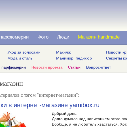
парфюмерии
Фото
Люди
Магазин handmade
Уход за волосами
Макияж
Новости кр
Мода и стиль
Маникюр, педикюр
Секреты к
о парфюмерии
Новости проекта
Статьи
Вопрос-ответ
магазин
териалов с тэгом "интернет-магазин":
ки в интернет-магазине yamibox.ru
Добрый день.
Долго думала над написанием этого пост
Вообще, я не любитель хвастаться. Хо