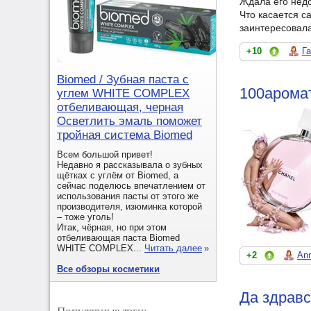
Ждала его недо
Что касается са
заинтересовала
+10
Г
Biomed / Зубная паста с
100арома
углем WHITE COMPLEX
отбеливающая, черная
Осветлить эмаль поможет
тройная система Biomed
Всем большой привет!
Недавно я рассказывала о зубных
щётках с углём от Biomed, а
сейчас поделюсь впечатлением от
использования пасты от этого же
производителя, изюминка которой
– тоже уголь!
Итак, чёрная, но при этом
отбеливающая паста Biomed
WHITE COMPLEX...
Читать далее
»
+2
An
Все обзоры косметики
Да здравс
Популярные тэги: