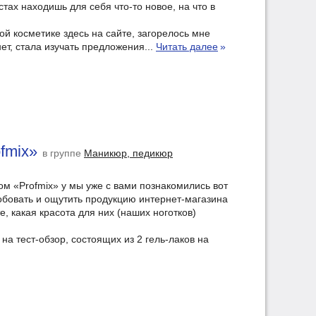
стах находишь для себя что-то новое, на что в
ой косметике здесь на сайте, загорелось мне
нет, стала изучать предложения...
Читать далее
»
fmix»
в группе
Маникюр, педикюр
м «Profmix» y мы уже с вами познакомились вот
обовать и ощутить продукцию интернет-магазина
е, какая красота для них (наших ноготков)
а тест-обзор, состоящих из 2 гель-лаков на