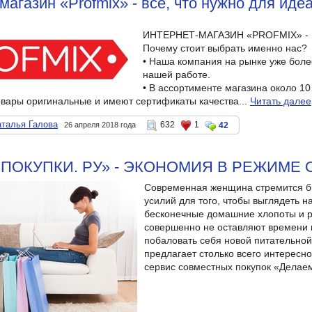
магазин «Profmix» - все, что нужно для ид
ИНТЕРНЕТ-МАГАЗИН «PROFMIX» -
Почему стоит выбрать именно нас?
• Наша компания на рынке уже более
нашей работе.
• В ассортименте магазина около 10 
овары оригинальные и имеют сертификаты качества...
Читать далее
талья Галова
632
1
26 апреля 2018 года
42
ПОКУПКИ. РУ» - ЭКОНОМИЯ В РЕЖИМЕ
Современная женщина стремится б
усилий для того, чтобы выглядеть на
бесконечные домашние хлопоты и р
совершенно не оставляют времени 
побаловать себя новой питательной
предлагает столько всего интересно
сервис совместных покупок «Делаем