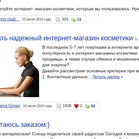
етуйте интернет -магазин косметики, которым вы пользовались. Нуж
ina vladi...
303
23 июля 2015 года
15
ть надежный интернет-магазин косметики
в 
В последнее 5-7 лет покупками в интернете в
популярность и интернет-магазины косметики.
продавцы, а также случаи обмана и мошеннич
для покупок?
Давайте рассмотрим основные критерии при в
1. Контактные данные...
Читать далее
»
ama Ginger
1838
2
16 июля 2015 года
50
таюсь заказом:)
е мичармельки! Спешу поделиться своей радостью Сегодня к моему 