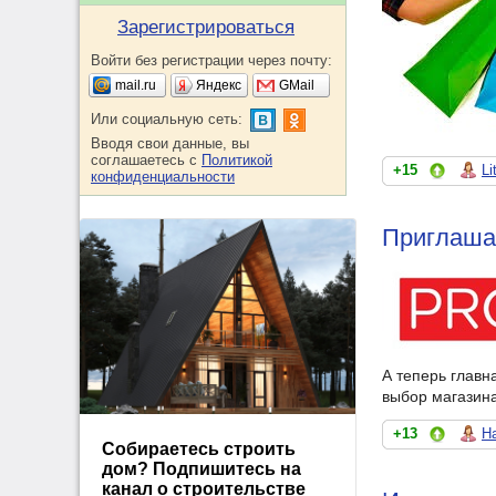
Зарегистрироваться
Войти без регистрации через почту:
mail.ru
Яндекс
GMail
Или социальную сеть:
Вводя свои данные, вы
соглашаетесь с
Политикой
+15
Li
конфиденциальности
Приглашае
А теперь главн
выбор магазин
+13
Н
Собираетесь строить
дом? Подпишитесь на
канал о строительстве