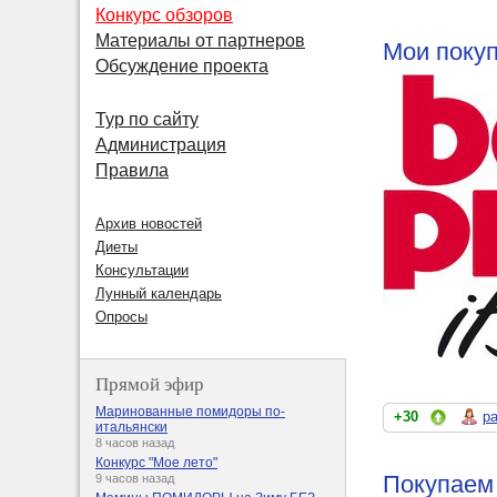
Конкурс обзоров
Материалы от партнеров
Мои покуп
Обсуждение проекта
Тур по сайту
Администрация
Правила
Архив новостей
Диеты
Консультации
Лунный календарь
Опросы
Прямой эфир
Маринованные помидоры по-
+30
p
итальянски
8 часов назад
Конкурс "Мое лето"
Покупаем 
9 часов назад