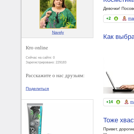
Девочки! Посов
+2
mar
Navely
Как выбра
Кто online
Сейчас на сайте: 0
Зарегистрировано: 229183
Расскажите о нас друзьям:
Поделиться
+14
m
Тоже хвас
Привет, дороги