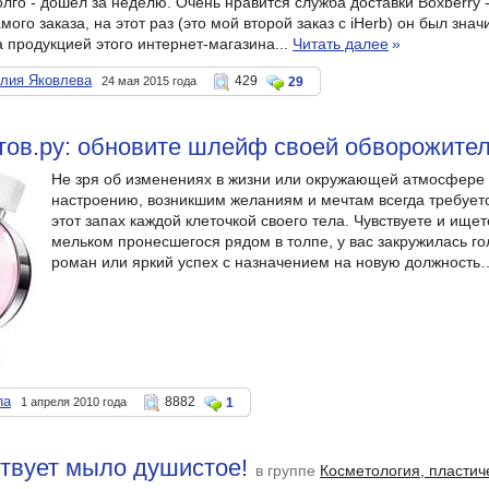
лго - дошел за неделю. Очень нравится служба доставки Boxberry -
мого заказа, на этот раз (это мой второй заказ с iHerb) он был зн
 продукцией этого интернет-магазина...
Читать далее
»
алия Яковлева
429
24 мая 2015 года
29
тов.ру: обновите шлейф своей обворожите
Не зря об изменениях в жизни или окружающей атмосфере г
настроению, возникшим желаниям и мечтам всегда требует
этот запах каждой клеточкой своего тела. Чувствуете и ищет
мельком пронесшегося рядом в толпе, у вас закружилась 
роман или яркий успех с назначением на новую должность
na
8882
1 апреля 2010 года
1
твует мыло душистое!
в группе
Косметология, пластич