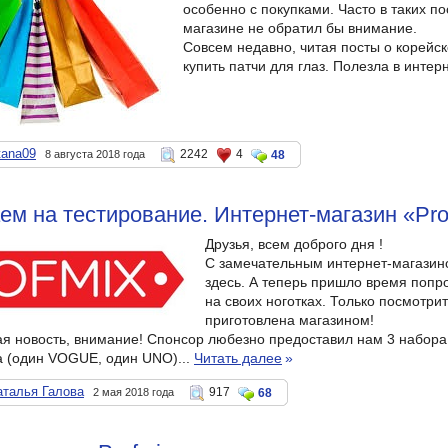
особенно с покупками. Часто в таких по
магазине не обратил бы внимание.
Совсем недавно, читая посты о корейск
купить патчи для глаз. Полезла в интер
tana09
2242
4
8 августа 2018 года
48
м на тестирование. Интернет-магазин «Pro
Друзья, всем доброго дня !
С замечательным интернет-магазино
здесь. А теперь пришло время попр
на своих ноготках. Только посмотрит
приготовлена магазином!
ая новость, внимание! Спонсор любезно предоставил нам 3 набора н
а (один VOGUE, один UNO)...
Читать далее
»
аталья Галова
917
2 мая 2018 года
68