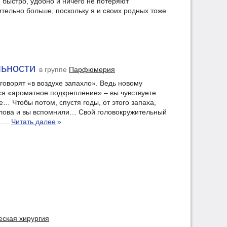
 быстро, удобно и ничего не потеряют
ачительно больше, поскольку я и своих родных тоже
льности
в группе
Парфюмерия
оворят «в воздухе запахло». Ведь новому
ся «ароматное подкрепление» – вы чувствуете
е… Чтобы потом, спустя годы, от этого запаха,
голова и вы вспомнили… Свой головокружительный
…...
Читать далее
»
еская хирургия