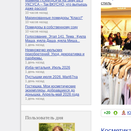
Мамины ПОМИДОРЫ на Зиму БЕЗ
стиль
УКСУСА – Так ВКУСНО, что выпьешь
даже рассол!
10 часов назад
Маринованные помидоры "Класс!"
10 часов назад
Помидоры в собственному соку
10 часов назад
Голосование. Этап 141. Тема : Кукла
Маша, кукла Даша, кукла Миша...
1 день назад
Немножечко июльских
приобретений. Уход, декоративка и
парфюмы.
1 день назад
Изба-читальня. Июль 2026
1 день назад
Пустышки июля 2026. Mari67na
1 день назад
Гостюшка. Мои косметические
экземпляры, добравшиеся до
донышка. Апрель-май 2026 года
1 день назад
+20
Юл
Пользователь дня
Косметик