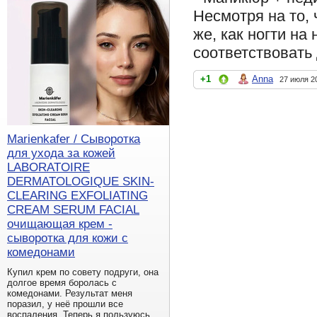
Несмотря на то, 
же, как ногти на
соответствовать 
+1
Anna
27 июля 2
Marienkafer / Сыворотка
для ухода за кожей
LABORATOIRE
DERMATOLOGIQUE SKIN-
CLEARING EXFOLIATING
CREAM SERUM FACIAL
очищающая крем -
сыворотка для кожи с
комедонами
Купил крем по совету подруги, она
долгое время боролась с
комедонами. Результат меня
поразил, у неё прошли все
воспаления. Теперь я пользуюсь