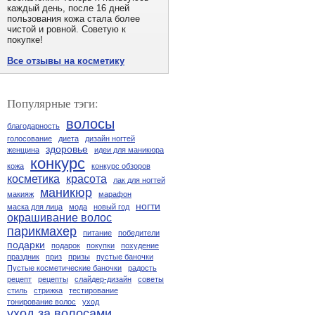
каждый день, после 16 дней
пользования кожа стала более
чистой и ровной. Советую к
покупке!
Все отзывы на косметику
Популярные тэги:
волосы
благодарность
голосование
диета
дизайн ногтей
здоровье
женщина
идеи для маникюра
конкурс
кожа
конкурс обзоров
косметика
красота
лак для ногтей
маникюр
макияж
марафон
ногти
маска для лица
мода
новый год
окрашивание волос
парикмахер
питание
победители
подарки
подарок
покупки
похудение
праздник
приз
призы
пустые баночки
Пустые косметические баночки
радость
рецепт
рецепты
слайдер-дизайн
советы
стиль
стрижка
тестирование
тонирование волос
уход
уход за волосами