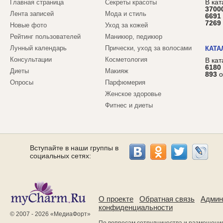
В кат
Главная страница
Секреты красоты
3700
Лента записей
Мода и стиль
6691
7269
Новые фото
Уход за кожей
Рейтинг пользователей
Маникюр, педикюр
Лунный календарь
Прически, уход за волосами
КАТА
Консультации
Косметология
В ка
6180
Диеты
Макияж
893
о
Опросы
Парфюмерия
Женское здоровье
Фитнес и диеты
Вступайте в наши группы в
социальных сетях:
О проекте
Обратная связь
Админ
конфиденциальности
© 2007 - 2026 «
МедиаФорт
»