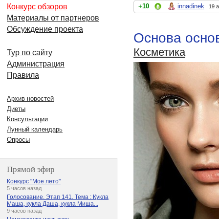
+10
innadinek
Конкурс обзоров
19 
Материалы от партнеров
Обсуждение проекта
Основа осно
Косметика
Тур по сайту
Администрация
Правила
Архив новостей
Диеты
Консультации
Лунный календарь
Опросы
Прямой эфир
Конкурс "Мое лето"
5 часов назад
Голосование. Этап 141. Тема : Кукла
Маша, кукла Даша, кукла Миша...
9 часов назад