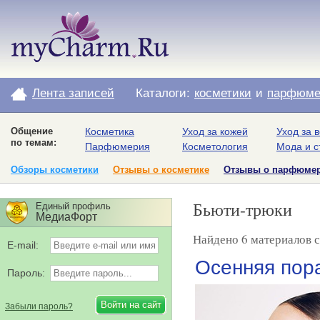
Лента записей
Каталоги:
косметики
и
парфюме
Общение
Косметика
Уход за кожей
Уход за 
по темам:
Парфюмерия
Косметология
Мода и с
Обзоры косметики
Отзывы о косметике
Отзывы о парфюме
Бьюти-трюки
Единый профиль
МедиаФорт
Найдено 6 материалов с
E-mail:
Осенняя пора
Пароль:
Забыли пароль?