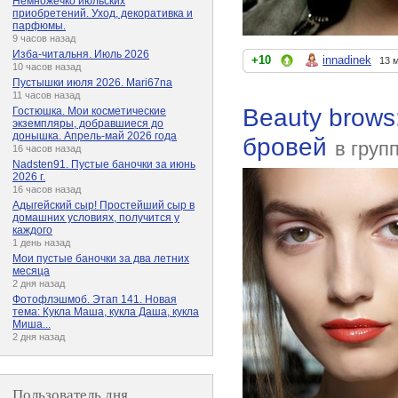
Немножечко июльских
приобретений. Уход, декоративка и
парфюмы.
9 часов назад
Изба-читальня. Июль 2026
+10
innadinek
13 
10 часов назад
Пустышки июля 2026. Mari67na
11 часов назад
Beauty brows
Гостюшка. Мои косметические
экземпляры, добравшиеся до
донышка. Апрель-май 2026 года
бровей
в груп
16 часов назад
Nadsten91. Пустые баночки за июнь
2026 г.
16 часов назад
Адыгейский сыр! Простейший сыр в
домашних условиях, получится у
каждого
1 день назад
Мои пустые баночки за два летних
месяца
2 дня назад
Фотофлэшмоб. Этап 141. Новая
тема: Кукла Маша, кукла Даша, кукла
Миша...
2 дня назад
Пользователь дня