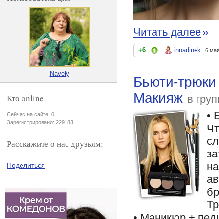
Читать далее
»
+6
innadinek
6 мая
Navely
Бьюти-трюки 
Макияж
Кто online
в гру
• 
Сейчас на сайте: 0
Зарегистрировано: 229183
Чт
сл
Расскажите о нас друзьям:
за
на
Поделиться
ав
бр
Тр
• Маникюр + пед