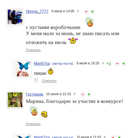
Olesya_7777
9 июля в 14:05
#
с пустыми коробочками
Ivetta-52. Мои пустышки
Ivetta-52. Мои пустышки
У меня мало за июнь, не знаю писать или
января 2026 года
марта 2026 года
отложить на июль
Ответить
+
1
Mari67na
9 июля в 19:29
#
(автор поста)
пиши
↑
Ответить
Гостюшка
10 июля в 12:10
#
Марина, благодарю за участие в конкурсе!
Ответить
Mari67na
10 июля в 21:53
#
(автор поста)