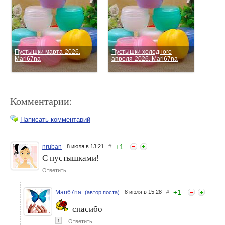
Пустышки марта-2026.
Пустышки холодного
Mari67na
апреля-2026. Mari67na
Комментарии:
Написать комментарий
+
1
nruban
8 июля в 13:21
#
С пустышками!
Zepe. Мои пустые баночки
Ivetta-52. Мои пустышки
за Январь 2026.
Ответить
февраля 2026 года
+
1
Mari67na
8 июля в 15:28
#
(автор поста)
спасибо
↑
Ответить