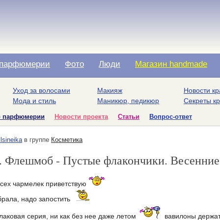
парфюмерии
Фото
Люди
Магазин handmade
Уход за волосами
Макияж
Новости кр
Мода и стиль
Маникюр, педикюр
Секреты к
о парфюмерии
Новости проекта
Статьи
Вопрос-ответ
lsineika
в группе
Косметика
a. Флешмоб - Пустые флакончики. Весенни
всех чармелек приветствую
рала, надо запостить
лаковая серия, ни как без нее даже летом
вавилоны держат