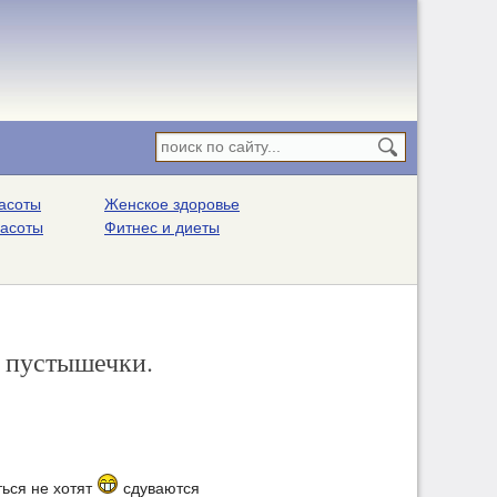
асоты
Женское здоровье
расоты
Фитнес и диеты
е пустышечки.
ься не хотят
сдуваются