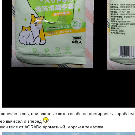
я конечно вещь, они влажные котов особо не постираешь - проблем
отер вычесал и вперед
кон геля от AGRADo ароматный, морская тематика