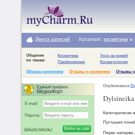
Лента записей
Каталоги:
косметики
и
Общение
Косметика
Уход за кожей
по темам:
Парфюмерия
Косметология
Обзоры косметики
Отзывы о косметике
Отзывы 
Опубликовала
Dy
Единый профиль
МедиаФорт
Dylsineik
E-mail:
Категорически 
Пароль:
Пустышек понаб
Забыли пароль?
Перво наперво 