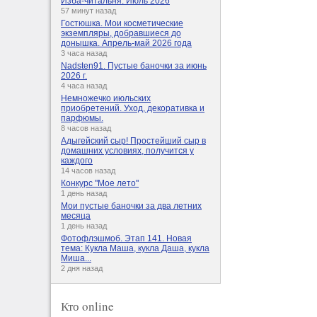
Изба-читальня. Июль 2026
57 минут назад
Гостюшка. Мои косметические
экземпляры, добравшиеся до
донышка. Апрель-май 2026 года
3 часа назад
Nadsten91. Пустые баночки за июнь
2026 г.
4 часа назад
Немножечко июльских
приобретений. Уход, декоративка и
парфюмы.
8 часов назад
Адыгейский сыр! Простейший сыр в
домашних условиях, получится у
каждого
14 часов назад
Конкурс "Мое лето"
1 день назад
Мои пустые баночки за два летних
месяца
1 день назад
Фотофлэшмоб. Этап 141. Новая
тема: Кукла Маша, кукла Даша, кукла
Миша...
2 дня назад
Кто online