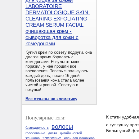
для ухода за кожей
LABORATOIRE
DERMATOLOGIQUE SKIN-
CLEARING EXFOLIATING
CREAM SERUM FACIAL
очищающая крем -
сыворотка для кожи с
комедонами
Купил крем по совету подруги, она
долгое время боролась с
комедонами. Результат меня
поразил, у неё прошли все
воспаления. Теперь я пользуюсь
каждый день, после 16 дней
пользования кожа стала более
чистой и ровной. Советую к
покупке!
Все отзывы на косметику
Популярные тэги:
К стати удобна
а тут тушку пр
волосы
благодарность
Большущий фла
голосование
диета
дизайн ногтей
здоровье
женщина
идеи для маникюра