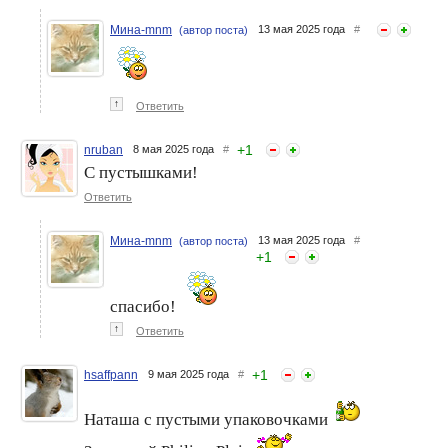
Мина-mnm
13 мая 2025 года
#
(автор поста)
↑
Ответить
+
1
nruban
8 мая 2025 года
#
С пустышками!
Ответить
Мина-mnm
13 мая 2025 года
#
(автор поста)
+
1
спасибо!
↑
Ответить
+
1
hsaffpann
9 мая 2025 года
#
Наташа с пустыми упаковочками