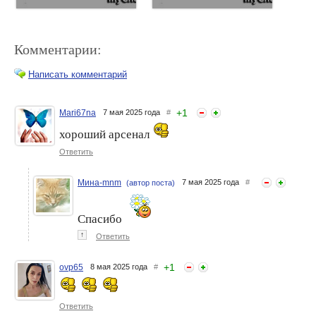
Комментарии:
Написать комментарий
+
1
Mari67na
7 мая 2025 года
#
хороший арсенал
Мина-mnm. Мои пустые
Мина-mnm. Мои пустые
баночки за декабрь 2025
баночки за апрель-май
Ответить
2023
Мина-mnm
7 мая 2025 года
#
(автор поста)
Спасибо
↑
Ответить
+
1
ovp65
8 мая 2025 года
#
Мина-mnm. Мои пустые
Мина-mnm. Мои пустые
баночки за апрель и май.
баночки за март-апрель
Ответить
2026