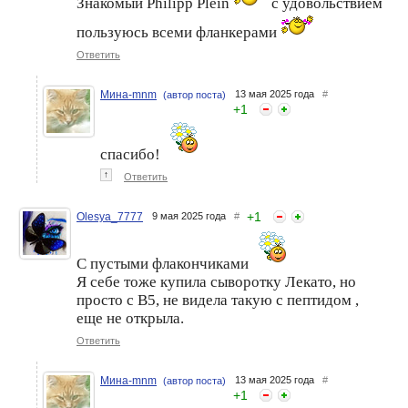
Знакомый Philipp Plein
с удовольствием
пользуюсь всеми фланкерами
Ответить
Мина-mnm
13 мая 2025 года
#
(автор поста)
+
1
спасибо!
↑
Ответить
+
1
Olesya_7777
9 мая 2025 года
#
С пустыми флакончиками
Я себе тоже купила сыворотку Лекато, но
просто с В5, не видела такую с пептидом ,
еще не открыла.
Ответить
Мина-mnm
13 мая 2025 года
#
(автор поста)
+
1