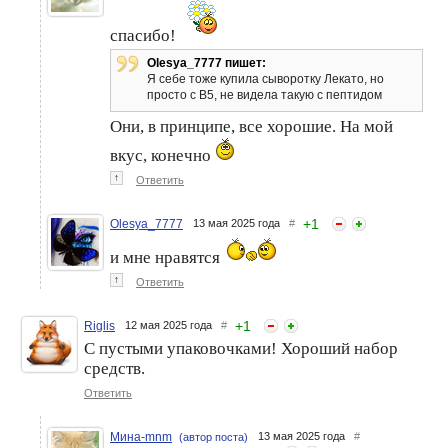
спасибо!
Olesya_7777 пишет:
Я себе тоже купила сыворотку Лекато, но
просто с В5, не видела такую с пептидом
Они, в принципе, все хорошие. На мой
вкус, конечно
↑
Ответить
+
1
Olesya_7777
13 мая 2025 года
#
и мне нравятся
↑
Ответить
+
1
Riglis
12 мая 2025 года
#
С пустыми упаковочками! Хороший набор
средств.
Ответить
Мина-mnm
13 мая 2025 года
#
(автор поста)