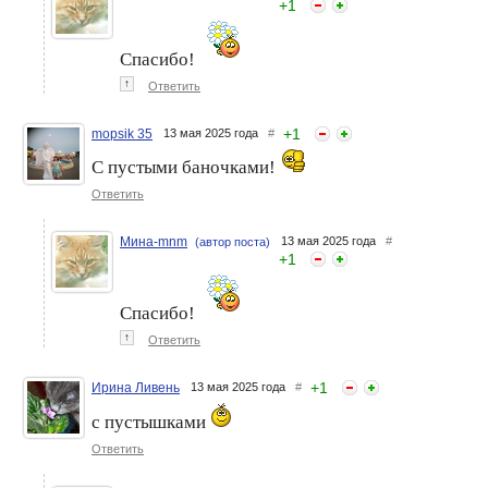
+
1
Спасибо!
↑
Ответить
+
1
mopsik 35
13 мая 2025 года
#
С пустыми баночками!
Ответить
Мина-mnm
13 мая 2025 года
#
(автор поста)
+
1
Спасибо!
↑
Ответить
+
1
Ирина Ливень
13 мая 2025 года
#
с пустышками
Ответить